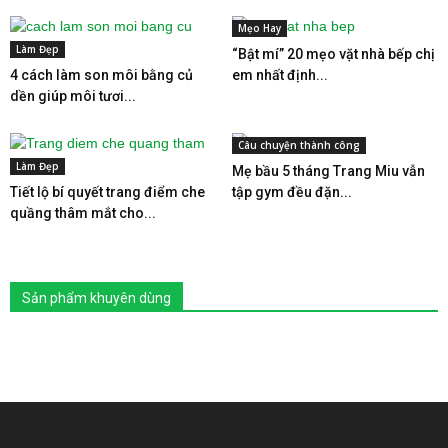
Mẹo Hay
Làm Đẹp
“Bật mí” 20 mẹo vặt nhà bếp chị
4 cách làm son môi bằng củ
em nhất định...
dền giúp môi tươi...
Câu chuyện thành công
Làm Đẹp
Mẹ bầu 5 tháng Trang Miu vẫn
Tiết lộ bí quyết trang điểm che
tập gym đều đặn...
quầng thâm mắt cho...
Sản phẩm khuyên dùng