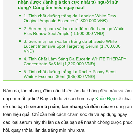
nhận được đánh giá tích cực nhất từ người sử
dụng? Cùng tìm hiểu ngay nào!
1. Tinh chất dưỡng trắng da Laneige White Dew
Original Ampoule Essence (1.300.000 VNĐ)
2. Serum trị nám và làm mờ đốm nâu Laneige White
Plus Renew Spot Ample ( 1.500.000 VNĐ)
3. Serum trị nám và làm trắng da Shiseido White
Lucent Intensive Spot Targeting Serum (1.760.000
VNĐ)
4. Tinh Chất Làm Sáng Da Eucerin WHITE THERAPY
Concentrate 6×5 Ml (1,320,000 VNĐ)
5. Tinh chất dưỡng trắng La Roche-Posay Sensi
White+ Essence 30ml (985,000 VNĐ)
Nám da, tàn nhang, đốm nâu khiến làn da không đều màu và làm
chị em mất tự tin? Đây là lí do vì sao hôm nay
Khỏe Đẹp
sẽ chia
sẻ cho bạn 5
serum trị nám
,
tàn nhang và đốm nâu
vô cùng an
toàn hiệu quả. Chỉ cần biết cách chăm sóc da và áp dụng ngay
các loại serum này thì làn da của bạn sẽ nhanh chóng được phục
hồi, quay trở lại làn da trắng mịn như xưa.