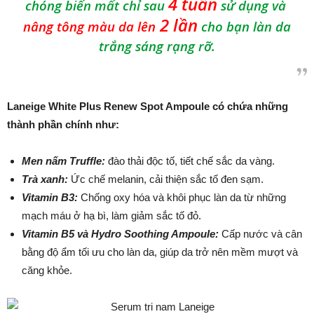
4 tuần
chóng biến mất chỉ sau
sử dụng và
2 lần
nâng tông màu da lên
cho bạn làn da
trắng sáng rạng rỡ.
Laneige White Plus Renew Spot Ampoule có chứa những
thành phần chính như:
Men nấm Truffle:
đào thải độc tố, tiết chế sắc da vàng.
Trà xanh:
Ức chế melanin, cải thiện sắc tố đen sạm.
Vitamin B3:
Chống oxy hóa và khôi phục làn da từ những
mạch máu ở hạ bì, làm giảm sắc tố đỏ.
Vitamin B5 và Hydro Soothing Ampoule:
Cấp nước và cân
bằng độ ẩm tối ưu cho làn da, giúp da trở nên mềm mượt và
căng khỏe.