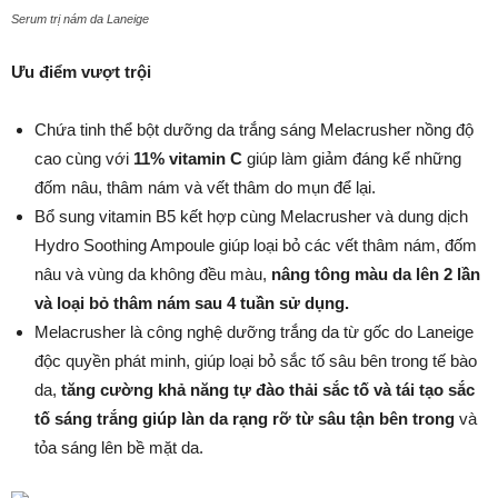
Serum trị nám da Laneige
Ưu điểm vượt trội
Chứa tinh thể bột dưỡng da trắng sáng Melacrusher nồng độ
cao cùng với
11% vitamin C
giúp làm giảm đáng kể những
đốm nâu, thâm nám và vết thâm do mụn để lại.
Bổ sung vitamin B5 kết hợp cùng Melacrusher và dung dịch
Hydro Soothing Ampoule giúp loại bỏ các vết thâm nám, đốm
nâu và vùng da không đều màu,
nâng tông màu da lên 2 lần
và loại bỏ thâm nám sau 4 tuần sử dụng.
Melacrusher là công nghệ dưỡng trắng da từ gốc do Laneige
độc quyền phát minh, giúp loại bỏ sắc tố sâu bên trong tế bào
da,
tăng cường khả năng tự đào thải sắc tố và tái tạo sắc
tố sáng trắng giúp làn da rạng rỡ từ sâu tận bên trong
và
tỏa sáng lên bề mặt da.