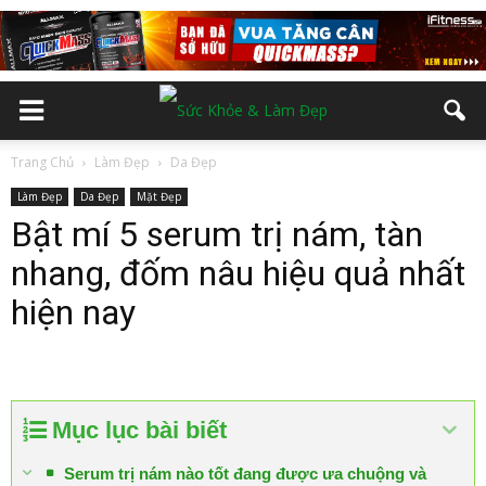
Trang Chủ
Làm Đẹp
Da Đẹp
Làm Đẹp
Da Đẹp
Mặt Đẹp
Bật mí 5 serum trị nám, tàn
nhang, đốm nâu hiệu quả nhất
hiện nay
Mục lục bài biết
Serum trị nám nào tốt đang được ưa chuộng và