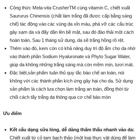
Công thức Mela-vita CrusherTM cùng vitamin C, chiết xuất
Saururus Chinensis (chất làm trắng đã được cấp bằng sáng
chế) tác động vào các vùng da xỉn màu, phá vỡ các cấu trúc
gây sạm da và đẩy dần lên bề mặt, sau đó đào thải một cách
hoàn toàn. Sau 1 tháng sử dụng, da sẽ trắng hồng rõ rệt.
Thêm vào đó, kem còn có khả năng duy trì độ ẩm cho da nhờ
vào thành phần Sodium Hyaluronate và Phyto Sugar Water,
giúp da không những trắng sáng mà còn mềm mịn, tươi mát.
Đặc biệt,sản phẩm tuân thủ quy tắc bào chế an toàn, nói
không với các thành phần kích ứng gây hại cho da. Sử dụng
sản phẩm là cách lựa chọn làm trắng an toàn, đồng thời từ
chối cách tẩy trắng da thông qua cơ chế bào mòn
Ưu điểm
Kết cấu dạng sữa lỏng, dễ dàng thẩm thấu nhanh vào da:
Chiết xuất từ cỏ tam bạch thảo (một loại thực vật dùng để làm