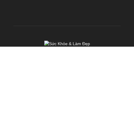
VỀ CHÚNG TÔI
KhoeDep.vn là chuyên trang chia sẻ kiến thức miễn phí về Sức
Khoẻ & Làm Đẹp. Chúng tôi hoạt động với sứ mệnh: TRUYỀN
CẢM HỨNG & TẠO ĐỘNG LỰC nhằm mang đến cho mỗi người
Việt Nam một SỨC KHOẺ & VẺ ĐẸP TOÀN DIỆN
Liên hệ:
cskh@fhb.vn
Chính sách
Điều khoản
Liên hệ