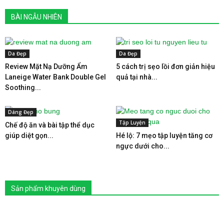
BÀI NGẪU NHIÊN
Da Đẹp
Da Đẹp
Review Mặt Nạ Dưỡng Ẩm
5 cách trị sẹo lồi đơn giản hiệu
Laneige Water Bank Double Gel
quả tại nhà...
Soothing...
Dáng Đẹp
Tập Luyện
Chế độ ăn và bài tập thể dục
giúp diệt gọn...
Hé lộ: 7 mẹo tập luyện tăng cơ
ngực dưới cho...
Sản phẩm khuyên dùng