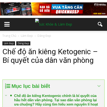
Trang Chủ
Làm Đẹp
Dáng Đẹp
Làm Đẹp
Dáng Đẹp
Chế độ ăn kiêng Ketogenic –
Bí quyết của dân văn phòng
Mục lục bài biết
Chế độ ăn kiêng Kentogenic chính là bí quyết của
hầu hết dân văn phòng. Tại sao dân văn phòng lại
ưa chuộng? Hãy cùng tìm hiểu xem nguyên lí hoạt