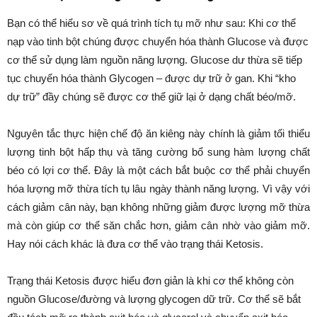
Bạn có thể hiểu sơ về quá trình tích tụ mỡ như sau: Khi cơ thể
nạp vào tinh bột chúng được chuyển hóa thành Glucose và được
cơ thể sử dụng làm nguồn năng lượng. Glucose dư thừa sẽ tiếp
tục chuyển hóa thành Glycogen – được dự trữ ở gan. Khi “kho
dự trữ” đầy chúng sẽ được cơ thể giữ lại ở dạng chất béo/mỡ.
Nguyên tắc thực hiện chế độ ăn kiêng này chính là giảm tối thiểu
lượng tinh bột hấp thụ và tăng cường bổ sung hàm lượng chất
béo có lợi cơ thể. Đây là một cách bắt buộc cơ thể phải chuyển
hóa lượng mỡ thừa tích tụ lâu ngày thành năng lượng. Vì vậy với
cách giảm cân này, bạn không những giảm được lượng mỡ thừa
mà còn giúp cơ thể săn chắc hơn, giảm cân nhờ vào giảm mỡ.
Hay nói cách khác là đưa cơ thể vào trạng thái Ketosis.
Trạng thái Ketosis được hiểu đơn giản là khi cơ thể không còn
nguồn Glucose/đường và lượng glycogen dữ trữ. Cơ thể sẽ bắt