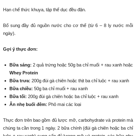
Hạn chế thức khuya, tập thể dục đều đặn.
Bổ sung đầy đủ nguồn nước cho cơ thể (từ 6 – 8 ly nước mỗi
ngày).
Gợi ý thực đơn:
Bữa sáng:
2 quả trứng hoặc 50g ba chỉ muối + rau xanh hoặc
Whey Protein
Bữa trưa:
200g đùi gà chiên hoặc thịt ba chỉ luộc + rau xanh
Bữa chiều:
50g ba chỉ muối + rau xanh
Bữa tối:
200g đùi gà chiên hoặc ba chỉ luộc + rau xanh
Ăn nhẹ buổi đêm:
Phô mai các loại
Thực đơn trên bao gồm đủ lược mỡ, carbohydrate và protein mà
chúng ta cần trong 1 ngày. 2 bữa chính (đùi gà chiên hoặc ba chỉ
luộc + rau xanh) cung cấp đủ lượng mỡ và protein, các bữa phụ