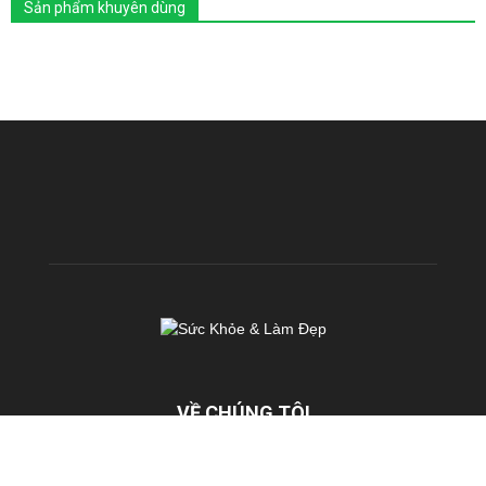
Sản phẩm khuyên dùng
VỀ CHÚNG TÔI
KhoeDep.vn là chuyên trang chia sẻ kiến thức miễn phí về Sức
Khoẻ & Làm Đẹp. Chúng tôi hoạt động với sứ mệnh: TRUYỀN