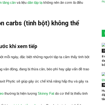
n tăng cân
và liệu
dân tập tạ
không nên ăn cơm là điều
n carbs (tinh bột) không thể
rước khi xem tiếp
D
8 
bột mỗi ngày, đặc biệt những người tập tạ cảm thấy tinh bột
da
bỏ
vận động, đang bị thừa cân, béo phì hay gặp vấn đề trao
axit Phytic sẽ giúp gây ức chế khả năng hấp thụ và gây ra
M
Hư
leo
thường bị hiện tượng
Skinny Fat
do cơ thể bị thiếu tinh
đậ
tă