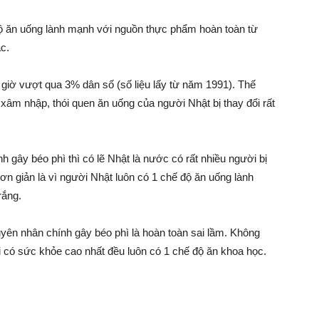
độ ăn uống lành mạnh với nguồn thực phẩm hoàn toàn từ
ác.
o giờ vượt qua 3% dân số (số liệu lấy từ năm 1991). Thế
âm nhập, thói quen ăn uống của người Nhật bị thay đổi rất
 gây béo phì thì có lẽ Nhật là nước có rất nhiều người bị
ơn giản là vì người Nhật luôn có 1 chế độ ăn uống lành
rắng.
uyên nhân chính gây béo phì là hoàn toàn sai lầm. Không
ời có sức khỏe cao nhất đều luôn có 1 chế độ ăn khoa học.