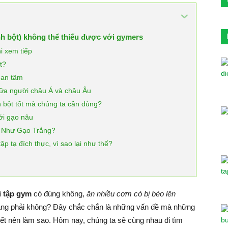
nh bột) không thể thiếu được với gymers
i xem tiếp
t?
uan tâm
iữa người châu Á và châu Âu
nh bột tốt mà chúng ta cần dùng?
ới gạo nâu
” Như Gạo Trắng?
 tạ đích thực, vì sao lại như thế?
i tập gym
có đúng không,
ăn nhiều cơm có bị béo lên
trắng phải không? Đây chắc chắn là những vấn đề mà những
ết nên làm sao. Hôm nay, chúng ta sẽ cùng nhau đi tìm