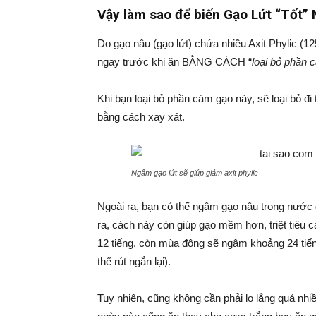
Vậy làm sao để biến Gạo Lứt “Tốt”
Do gạo nâu (gạo lứt) chứa nhiều Axit Phylic (1
ngay trước khi ăn BẰNG CÁCH “
loại bỏ phần 
Khi bạn loại bỏ phần cám gạo này, sẽ loại bỏ đ
bằng cách xay xát.
Ngâm gạo lứt sẽ giúp giảm axit phylic
Ngoài ra, bạn có thể ngâm gạo nâu trong nước để 
ra, cách này còn giúp gạo mềm hơn, triệt tiêu
12 tiếng, còn mùa đông sẽ ngâm khoảng 24 tiến
thể rút ngắn lại).
Tuy nhiên, cũng không cần phải lo lắng quá nhi