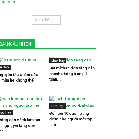
Xem thêm
BÀI NGẪU NHIÊN
Mẹo Hay
a Đẹp
Bật mí thực đơn tăng cân
nhanh chóng trong 1
nguyên tắc chăm sóc
tuần...
 mùa hè không thể
...
Làm Đẹp
ẹo Hay
Đốn tim 10 cách trang
điểm cho người mới tập
ớng dẫn cách làm bột
làm...
u tập gym tăng cân
ng...