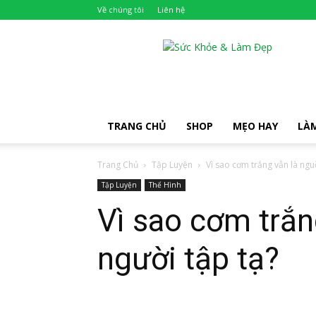
Về chúng tôi
Liên hệ
Khỏe
Đẹp
TRANG CHỦ
SHOP
MẸO HAY
LÀ
Trang Chủ
Tập Luyện
Vì sao cơm trắng vẫn là ngu
Tập Luyện
Thể Hình
Vì sao cơm trắn
người tập tạ?