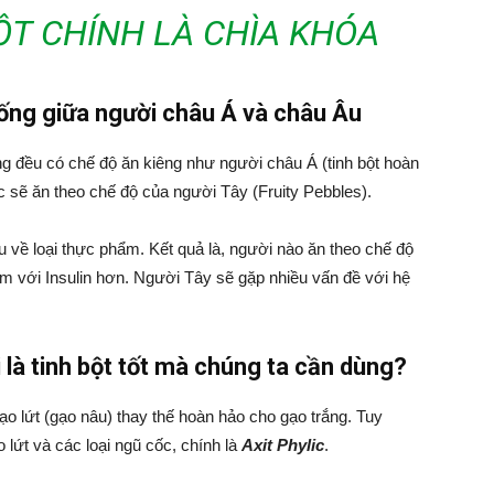
ỘT CHÍNH LÀ CHÌA KHÓA
uống giữa người châu Á và châu Âu
g đều có chế độ ăn kiêng như người châu Á (tinh bột hoàn
c sẽ ăn theo chế độ của người Tây (Fruity Pebbles).
về loại thực phẩm. Kết quả là, người nào ăn theo chế độ
m với Insulin hơn. Người Tây sẽ gặp nhiều vấn đề với hệ
i là tinh bột tốt mà chúng ta cần dùng?
o lứt (gạo nâu) thay thế hoàn hảo cho gạo trắng. Tuy
o lứt và các loại ngũ cốc, chính là
Axit Phylic
.