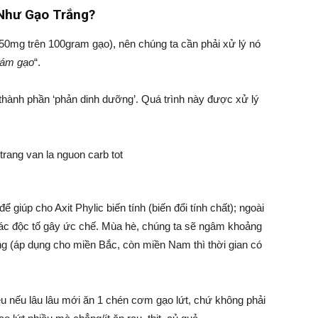
 Như Gạo Trắng?
250mg trên 100gram gạo), nên chúng ta cần phải xử lý nó
cám gạo
“.
i thành phần ‘phản dinh dưỡng’. Quá trình này được xử lý
giúp cho Axit Phylic biến tính (biến đổi tính chất); ngoài
 các độc tố gây ức chế. Mùa hè, chúng ta sẽ ngâm khoảng
g (áp dụng cho miền Bắc, còn miền Nam thì thời gian có
ều nếu lâu lâu mới ăn 1 chén cơm gạo lứt, chứ không phải