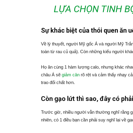
LỰA CHỌN TINH B
Sự khác biệt của thói quen ăn 
Về lý thuyết, người Mỹ gốc Á và người Mỹ Trắn
toàn từ rau củ quả). Còn những kiểu người khá
Họ ăn cùng 1 hàm lượng calo, nhưng khác nhau 
châu Á sẽ
giảm cân
rõ rệt và cảm thấy nhạy cả
trao đổi chất hơn.
Còn gạo lứt thì sao, đây có phả
Trước giờ, nhiều người vẫn thường nghĩ rằng gạ
nhiên, có 1 điều bạn cần phải suy nghĩ lại về gạ