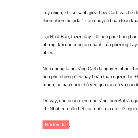
Tuy nhiên, khi so sánh giữa Low Carb và chế 
thiên nhiên thì lại là 1 câu chuyện hoàn toàn kh
Tại Nhật Bản, trước đây tỉ lệ béo phì không ba
nhưng, khi các món ăn nhanh của phương Tây x
nhiều.
Nếu chúng ta nói rằng Carb là nguyên nhân chính
béo phì, nhưng điều này hoàn toàn ngược lại. Đ
mạnh, họ nạp carb chủ yếu qua rau củ và gạo t
Do vậy, các quan niệm cho rằng Tinh Bột là ng
chỉ Nhật, mà hầu hết các quốc gia có tỉ lệ ngư
Nói tóm lại
,