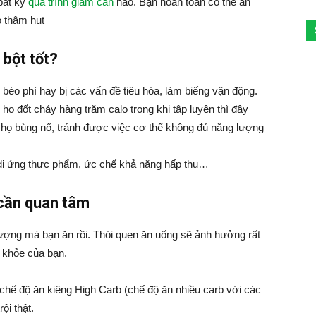
 bất kỳ
quá trình giảm cân
nào. Bạn hoàn toàn có thể ăn
o thâm hụt
 bột tốt?
béo phì hay bị các vấn đề tiêu hóa, làm biếng vận động.
ọ đốt cháy hàng trăm calo trong khi tập luyện thì đây
p họ bùng nổ, tránh được việc cơ thể không đủ năng lượng
dị ứng thực phẩm, ức chế khả năng hấp thụ…
 cần quan tâm
lượng mà bạn ăn rồi. Thói quen ăn uống sẽ ảnh hưởng rất
c khỏe của bạn.
chế độ ăn kiêng High Carb (chế độ ăn nhiều carb với các
ội thật.