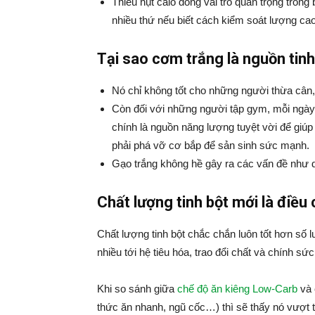
Thiếu hụt calo đóng vai trò quan trọng trong
nhiều thứ nếu biết cách kiểm soát lượng ca
Tại sao cơm trắng là nguồn tinh
Nó chỉ không tốt cho những người thừa cân, 
Còn đối với những người tập gym, mỗi ngày h
chính là nguồn năng lượng tuyệt vời để giú
phải phá vỡ cơ bắp để sản sinh sức mạnh.
Gạo trắng không hề gây ra các vấn đề như 
Chất lượng tinh bột mới là điều
Chất lượng tinh bột chắc chắn luôn tốt hơn số 
nhiều tới hệ tiêu hóa, trao đổi chất và chính sứ
Khi so sánh giữa
chế độ ăn kiêng Low-Carb
và 
thức ăn nhanh, ngũ cốc…) thì sẽ thấy nó vượt tr