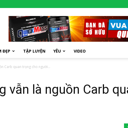
M ĐẸP
TẬP LUYỆN
YÊU
VIDEO
ồn Carb quan trọng cho người...
g vẫn là nguồn Carb qu