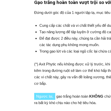
Gạo trắng hoàn toàn vượt trội so vớ
Đứng dưới góc độ của 1 người tập tạ, mục tiêu
Cung cấp các chất và vi chất thiết yếu để duy
Tạo năng lượng để tập luyện ở cường độ ca
Để đạt được 2 điều này, chúng ta cần hải tr
các tác dụng phụ không mong muốn.
Trong gạo lứt và các loại ngũ cốc lại chứa c
(*) Axit Phytic nếu không được xử lý trước, kh
kẽm trong đường ruột sẽ làm cơ thể khó hấp thụ
các vi chất này, gây ra vấn đề loãng xương, thi
cơ bắp.
Ngược lại,
gạo trắng hoàn toàn
KHÔNG
ch
ra bất kỳ khó chịu nào cho hệ tiêu hóa.