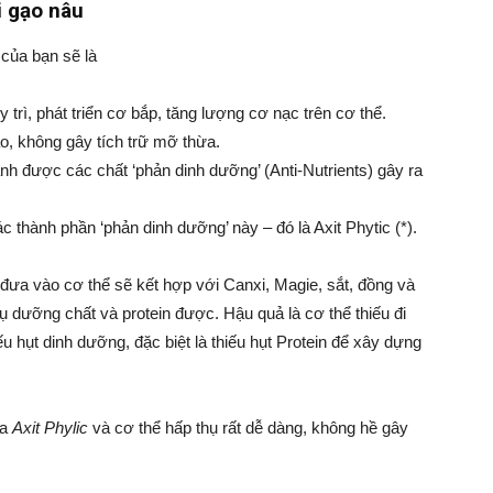
i gạo nâu
 của bạn sẽ là
 trì, phát triển cơ bắp, tăng lượng cơ nạc trên cơ thể.
o, không gây tích trữ mỡ thừa.
ánh được các chất ‘phản dinh dưỡng’ (Anti-Nutrients) gây ra
ác thành phần ‘phản dinh dưỡng’ này – đó là Axit Phytic (*).
i đưa vào cơ thể sẽ kết hợp với Canxi, Magie, sắt, đồng và
 dưỡng chất và protein được. Hậu quả là cơ thể thiếu đi
ếu hụt dinh dưỡng, đặc biệt là thiếu hụt Protein để xây dựng
ứa
Axit Phylic
và cơ thể hấp thụ rất dễ dàng, không hề gây