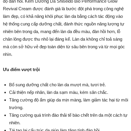
độ đàn hồi. Kem Dưỡng Da Shiseido Bio Performance Glow
Revival Cream được đánh giá là bước đột phá trong công nghệ
làm đẹp, có khả năng khôi phục làn da bằng cách tác động vào
hệ thống cung cấp dưỡng chất, đánh thức nguồn năng lượng tự
nhiên bên trong da, mang đến làn da đều màu, đàn hồi hơn, lỗ
chân lông được thu nhỏ lại đáng kể. Làn da không chỉ toả sáng
mà còn sở hữu vẻ đẹp toàn diện từ sâu bên trong và từ mọi góc
nhìn.
Ưu điểm vượt trội
Bổ sung dưỡng chất cho làn da mượt mà, tươi trẻ.
Cải thiện nếp nhăn, làn da sạm màu, kém săn chắc.
Tăng cường độ ẩm giúp da mịn màng, làm giảm tác hại từ môi
trường.
Tăng cường quá trình đào thải tế bào chết trên da một cách tự
nhiên.
Tái tạo lại cấu trúc da giúp làm tăng tính đàn hồi.