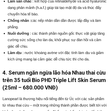
Làm săn chắc
: kết hợp của retinaldehyde và acid hyaluronic
dạng phân mảnh (h.a.f.) giúp tái tạo mật độ da và thúc đẩy
chuyển hóa tế bào.
Chống nhăn
:các nếp nhăn dần dần được lấp đầy và làm
phẳng.
Nuôi dưỡng
: các thành phần nguồn gốc thực vật giúp tăng
cường sức sống cho làn da, khôi phục sự đàn hồi và cảm
giác dễ chịu.
Làm dịu
: nước khoáng avène với đặc tính làm dịu và giảm
kích ứng mang lại cảm giác dễ chịu tức thì cho da.
4. Serum ngăn ngừa lão hóa Nhau thai cừu
trên 35 tuổi Bio PHD Triple Lift Skin Serum
(25ml – 680.000 VNĐ)
Lanopearl là thương hiệu nổi tiếng đến từ Úc với các sản phẩm
từ nhau thai cừu – một trong những thành phần được biết tới với