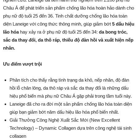
Châu Á để phát triển sản phẩm chống lão hóa hoàn hảo dành cho
phụ nữ độ tuổi 25 đến 36. Tinh chất dưỡng chống lão hóa toàn
diện Laneige với công thức thông minh, giúp giảm bớt
5 dấu hiệu
lão hóa
hay xảy ra ở phụ nữ độ tuổi 25 đến 34:
da bong tróc,
sắc da thay đổi, da thô ráp, thiếu độ đàn hồi và xuất hiện nếp
nhăn.
Ưu điểm vượt trội
Phân tích cho thấy rằng tình trạng da khô, nếp nhăn, độ đàn
hồi lỗ chân lông, da thô ráp và sắc da thay đổi là những dấu
hiệu phổ biến mà phụ nữ Châu Á gặp phải trong tầm tuổi này.
Laneige đã cho ra đời một sản phẩm chống lão hóa toàn diện
giúp bạn giảm bớt năm dấu hiệu lão hóa phổ biến nhất.
Giải Thưởng Công Nghệ Xuất Sắc Mới (New Excellent
Technology) – Dynamic Collagen dựa trên công nghệ tái sinh
collagen