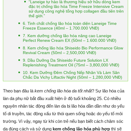
“Laneige tự hào là thương hiệu sở hữu dòng kem
đặc trị chống lão hóa Time Freeze Intensive Cream
sử dụng công nghệ tổng hợp collagen đầu tiên trên
thế giới.”
6. Tinh chất chống lão hóa toàn diện Laneige Time
Freeze Essence (40ml – 1.700.000 VNĐ)
7. Kem dưỡng chống lão hóa nâng cao Laneige
Perfect Renew Cream EX (50ml – 1.600.000 VNĐ)
8. Kem chống lão hóa Shiseido Bio Performance Glow
Revival Cream (50ml – 2,500,000 VNĐ)
9. Dầu Dưỡng Da Shiseido Future Solution LX
Replenishing Treatment Oil (75ml – 3,800,000 VNĐ)
10. Kem Dưỡng Đêm Chống Nếp Nhăn Và Làm Săn
Chắc Da Vichy Liftactiv Night (50ml – 1,280,000 VNĐ)
Theo bạn đâu là
kem chống lão hóa da tốt nhất
? Sự lão hóa của
làn da phụ nữ bắt đầu xuất hiện ở độ tuổi khoảng 25. Có nhiều
nguyên nhân tác động đến làn da bị lão hóa dần dần như do yếu
tố di truyền, tác động xấu từ thói quen sống hoặc do yếu tố môi
trường. Vì vậy, ngay từ khi còn trẻ nếu bạn biết cách chăm sóc
da đúng cách và sử dụng
kem chống lão hóa phù hợp
thì sẽ