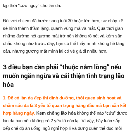
kịp thời “cứu nguy” cho làn da.
Đối với chị em đã bước sang tuổi 30 hoặc lớn hơn, sự chảy xệ
sẽ hình thành thầm lặng, quanh vùng má và mắt. Qua thời gian
những đường nét gương mặt trở nên không rõ nét và kém săn
chắc không như trước đây, bạn có thể thấy mình không hề tăng
cân, nhưng gương mặt mình lại có vẻ già đi nhiều hơn.
3 điều bạn cần phải “thuộc nằm lòng” nếu
muốn ngăn ngừa và cải thiện tình trạng lão
hóa
1. Để có làn da đẹp thì dinh dưỡng, thói quen sinh hoạt và
chăm sóc da là 3 yếu tố quan trọng hàng đầu mà bạn cần kết
hợp hằng ngày
.
Kem chống lão hóa
không thể nào “cứu” được
làn da bạn nếu không có 2 yếu tố còn lại. Vì vậy, hãy luôn sắp
xếp chế độ ăn uống, ngủ nghỉ hợp lí và đừng quên thể dục mỗi