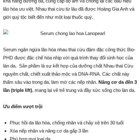
khả năng dưỡng da, cung cấp độ ẩm và chống lại các dấu hiệu
lão hóa ưu việt. Nhau thai cừu từ lâu đã được Hoàng Gia Anh và
giới quý tộc biết đến như một loại thuốc quý.
Serum ngăn ngừa lão hóa nhau thai cừu đậm đặc công thức Bio-
PHD được đặc chế hòa nhịp với quá trình thay đổi sinh học của
làn da. Sản phầm là sự kết hợp của dưỡng chất Nhau thai Cừu
nguyên chất, chiết xuất thảo mộc và DNA-RNA. Các chất này
thấm sâu vào trong da, làm mờ các nếp nhăn.
Nâng cơ da đến 3
lần (triple lift)
, mang lại vẻ trẻ trung và đầy sức sống cho làn da.
Ưu điểm vượt trội
Phục hồi da lão hóa, chống nhăn và chảy xệ trên 30 tuổi
Xóa nếp nhăn và nâng cơ da gấp 3 lần
Phù hợp mọi loại da