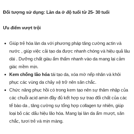
Đối tượng sử dụng: Làn da ở độ tuổi từ 25- 30 tuổi
Ưu điểm vượt trội
Giúp trẻ hóa làn da với phương pháp tăng cường actin và
nước , giúp việc cải tạo da được nhanh chóng và hiệu quả lâu
dài . Dưỡng chất giàu ẩm thấm nhanh vào da mang lại cảm
giác mềm mịn.
Kem chống lão hóa
tái tạo da, xóa mờ nếp nhăn và khôi
phục các vùng da chảy xệ trở nên săn chắc.
Chức năng phục hồi có trong kem tạo nên sự thâm nhập của
các chuỗi acid amin đầy đủ kết hợp sự trao đổi chất của các
tế bào da , tăng cường sự tổng hợp collagen tự nhiên, giúp
loại bỏ các dấu hiệu lão hóa. Mang lại làn da ẩm mượt, săn
chắc, tươi trẻ và mịn màng.