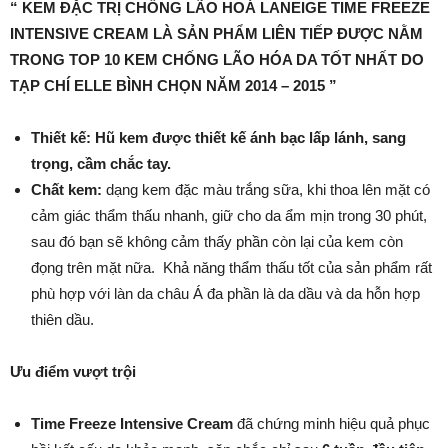
“ KEM ĐẶC TRỊ CHỐNG LÃO HOÁ LANEIGE TIME FREEZE
INTENSIVE CREAM LÀ SẢN PHẨM LIÊN TIẾP ĐƯỢC NẰM
TRONG TOP 10 KEM CHỐNG LÃO HÓA DA TỐT NHẤT DO
TẠP CHÍ ELLE BÌNH CHỌN NĂM 2014 – 2015 ”
Thiết kế: Hũ kem được thiết kế ánh bạc lấp lánh, sang
trọng, cầm chắc tay.
Chất kem:
dạng kem đặc màu trắng sữa, khi thoa lên mặt có
cảm giác thẩm thấu nhanh, giữ cho da ẩm mịn trong 30 phút,
sau đó bạn sẽ không cảm thấy phần còn lại của kem còn
đọng trên mặt nữa. Khả năng thẩm thấu tốt của sản phẩm rất
phù hợp với làn da châu Á đa phần là da dầu và da hỗn hợp
thiên dầu.
Ưu điểm vượt trội
Time Freeze Intensive Cream
đã chứng minh hiệu quả phục