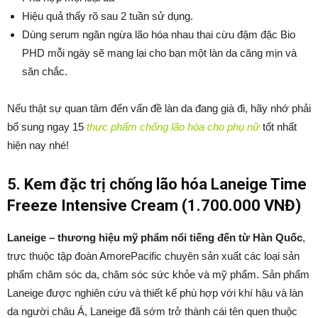
Hiệu quả thấy rõ sau 2 tuần sử dụng.
Dùng serum ngăn ngừa lão hóa nhau thai cừu đậm đặc Bio
PHD mỗi ngày sẽ mang lại cho bạn một làn da căng mịn và
săn chắc.
Nếu thật sự quan tâm đến vấn đề làn da đang già đi, hãy nhớ phải
bổ sung ngay 15
thực phẩm chống lão hóa cho phụ nữ
tốt nhất
hiện nay nhé!
5. Kem đặc trị chống lão hóa Laneige Time
Freeze Intensive Cream (1.700.000 VNĐ)
Laneige – thương hiệu mỹ phẩm nổi tiếng đến từ Hàn Quốc
,
trực thuộc tập đoàn AmorePacific chuyên sản xuất các loại sản
phẩm chăm sóc da, chăm sóc sức khỏe và mỹ phẩm. Sản phẩm
Laneige được nghiên cứu và thiết kế phù hợp với khí hậu và làn
da người châu Á, Laneige đã sớm trở thành cái tên quen thuộc