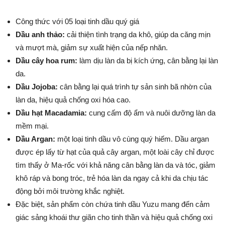
Công thức với 05 loại tinh dầu quý giá
Dầu anh thảo:
cải thiện tình trạng da khô, giúp da căng mịn
và mượt mà, giảm sự xuất hiện của nếp nhăn.
Dầu cây hoa rum:
làm dịu làn da bị kích ứng, cân bằng lại làn
da.
Dầu Jojoba:
cân bằng lại quá trình tự sản sinh bã nhờn của
làn da, hiệu quả chống oxi hóa cao.
Dầu hạt Macadamia:
cung cấm độ ẩm và nuôi dưỡng làn da
mềm mại.
Dầu Argan:
một loại tinh dầu vô cùng quý hiếm. Dầu argan
được ép lấy từ hạt của quả cây argan, một loài cây chỉ được
tìm thấy ở Ma-rốc với khả năng cân bằng làn da và tóc, giảm
khô ráp và bong tróc, trẻ hóa làn da ngay cả khi da chịu tác
động bởi môi trường khắc nghiệt.
Đặc biệt, sản phẩm còn chứa tinh dầu Yuzu mang đến cảm
giác sảng khoái thư giãn cho tinh thần và hiệu quả chống oxi