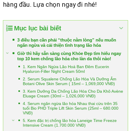
hàng đầu. Lựa chọn ngay đi nhé!
Mục lục bài biết
3 điều bạn cần phải “thuộc nằm lòng” nếu muốn
ngăn ngừa và cải thiện tình trạng lão hóa
Giờ thì hãy sẵn sàng cùng Khỏe Đẹp tìm hiểu ngay
top 10 kem chống lão hóa cho làn da thôi nào!
1. Kem Ngăn Ngừa Lão Hoá Ban Đêm Eucerin
Hyaluron-Filler Night Cream 50ml
2. Serum Squalene Chống Lão Hóa Và Dưỡng Ẩm
Botani Olive Skin Serum ( 15ml – 1,069,000 VNĐ)
3. Kem Dưỡng Da Chống Lão Hóa Cho Da Khô Avène
Eluage Cream (30ml – 1,026,000 VNĐ)
4. Serum ngăn ngừa lão hóa Nhau thai cừu trên 35
tuổi Bio PHD Triple Lift Skin Serum (25ml – 680.000
VNĐ)
5. Kem đặc trị chống lão hóa Laneige Time Freeze
Intensive Cream (1.700.000 VNĐ)