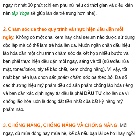
ngày ít nhất 30 phút (chị em phụ nữ nếu có thời gian và điều kiện
nên
tập Yoga
sẽ giúp làn da trẻ trung hơn nhé).
2. Chăm sóc da theo quy trình và thực hiện đều đặn mỗi
ngày.
Không có một chai kem hay chai serum nào được sử dụng
độc lập mà có thể làm trẻ hóa làn da. Muốn ngăn chặn dấu hiệu
lão hóa cần một chu trình chăm sóc da kết hợp nhiều bước và
bạn phải thực hiện đều đặn mỗi ngày, sáng và tối (sữa/dầu rửa
mặt, toner/lotion, tẩy tế bào chết, kem chống nắng). Vì vậy, tốt
nhất bạn nên lựa chọn
sản phẩm chăm sóc da theo bộ
. Đa số
các thương hiệu mỹ phẩm đều có sản phẩm chống lão hóa riêng
và bạn cần xác định ngay từ đầu là phải
ĐẦU TƯ
cho làn da vì
chống lão hóa luôn là dòng đắt tiền nhất của bất kỳ hãng mỹ
phẩm nào.
3. CHỐNG NẮNG, CHỐNG NẮNG VÀ CHỐNG NẮNG.
Mỗi
ngày, dù mùa đông hay mùa hè, kể cả nếu bạn lái xe hơi hay ngồi