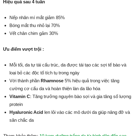
Hiệu quả sau 4 tuần
Nếp nhăn mí mắt giảm 85%
Bóng mắt thu nhỏ lại 70%
Vết chân chim gảm 30%
Ưu điểm vượt trội :
Mỗi tối, da tự tái cấu trúc, da được tái tạo các sợi tế bào và
loại bỏ các độc tố tích tụ trong ngày
Với thành phần
Rhamnose
5% hiệu quả trong việc tăng
cường cơ cấu da và hoàn thiện làn da lão hóa
Vitamin C
: Tăng trưởng nguyên bào sợi và gia tăng số lượng
protein
Hyaluronic Acid
len lỏi vào các mô dưới da giúp nâng đỡ và
săn chắc da
Tham khảo thêm:
10 kem dưỡng trắng da từ bình dân đến cao