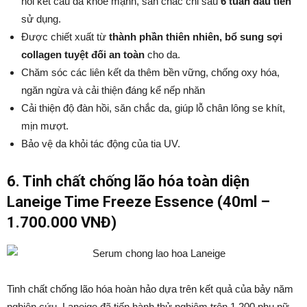
hồi kết cấu da khỏe mạnh, săn chắc chỉ sau
6 tuần đầu tiên
sử dụng.
Được chiết xuất từ
thành phần thiên nhiên, bổ sung sợi
collagen tuyệt đối an toàn
cho da.
Chăm sóc các liên kết da thêm bền vững, chống oxy hóa,
ngăn ngừa và cải thiện đáng kể nếp nhăn
Cải thiện độ đàn hồi, săn chắc da, giúp lỗ chân lông se khít,
mịn mượt.
Bảo vệ da khỏi tác động của tia UV.
6. Tinh chất chống lão hóa toàn diện
Laneige Time Freeze Essence (40ml –
1.700.000 VNĐ)
Tinh chất chống lão hóa hoàn hảo dựa trên kết quả của bảy năm
nghiên cứu. Laneige đã tiến hành thử nghiệm trên 1.200 phụ nữ