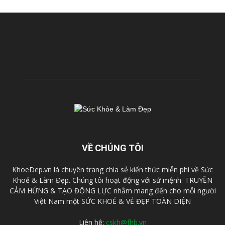
VỀ CHÚNG TÔI
KhoeDep.vn là chuyên trang chia sẻ kiến thức miễn phí về Sức
Khoẻ & Làm Đẹp. Chúng tôi hoạt động với sứ mệnh: TRUYỀN
CẢM HỨNG & TẠO ĐỘNG LỰC nhằm mang đến cho mỗi người
Việt Nam một SỨC KHOẺ & VẺ ĐẸP TOÀN DIỆN
Liên hệ:
cskh@fhb.vn