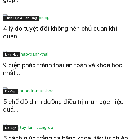
Tình Dục & Đàn Ông
4 lý do tuyệt đối không nên chủ quan khi
quan...
Mẹo Hay
9 biện pháp tránh thai an toàn và khoa học
nhất...
Da Đẹp
5 chế độ dinh dưỡng điều trị mụn bọc hiệu
quả...
Da Đẹp
5 cách giúp trắng da bằng khoai tây tự nhiên