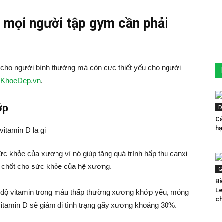
gì mọi người tập gym cần phải
ỉ cho người bình thường mà còn cực thiết yếu cho người
o
KhoeDep.vn
.
ớp
D
Cả
hạ
ức khỏe của xương vì nó giúp tăng quá trình hấp thu canxi
hủ chốt cho sức khỏe của hệ xương.
G
Bà
Le
độ vitamin trong máu thấp thường xương khớp yếu, mỏng
ch
tamin D sẽ giảm đi tình trạng gãy xương khoảng 30%.