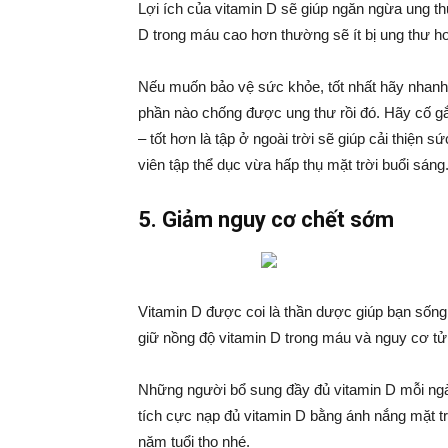
Lợi ích của vitamin D sẽ giúp ngăn ngừa ung t
D trong máu cao hơn thường sẽ ít bị ung thư h
Nếu muốn bảo vệ sức khỏe, tốt nhất hãy nhanh 
phần nào chống được ung thư rồi đó. Hãy cố 
– tốt hơn là tập ở ngoài trời sẽ giúp cải thiện
viên tập thể dục vừa hấp thụ mặt trời buổi sáng
5. Giảm nguy cơ chết sớm
Vitamin D được coi là thần dược giúp bạn sống 
giữ nồng độ vitamin D trong máu và nguy cơ t
Những người bổ sung đầy đủ vitamin D mỗi ngày 
tích cực nạp đủ vitamin D bằng ánh nắng mặt tr
năm tuổi thọ nhé.