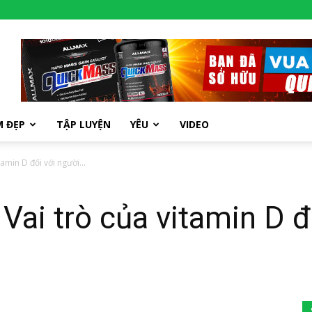
M ĐẸP
TẬP LUYỆN
YÊU
VIDEO
tamin D đối với người...
 Vai trò của vitamin D đ