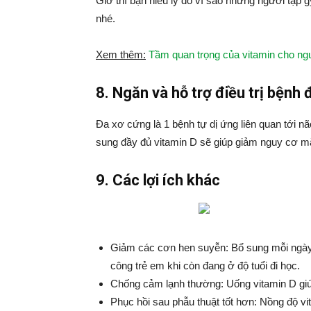
Giờ thì bạn hiểu lý do vì sao những người tập 
nhé.
Xem thêm:
Tầm quan trọng của vitamin cho ngư
8. Ngăn và hỗ trợ điều trị bệnh
Đa xơ cứng là 1 bệnh tự dị ứng liên quan tới nã
sung đầy đủ vitamin D sẽ giúp giảm nguy cơ mắ
9. Các lợi ích khác
Giảm các cơn hen suyễn: Bổ sung mỗi ngày
công trẻ em khi còn đang ở độ tuổi đi học.
Chống cảm lạnh thường: Uống vitamin D giú
Phục hồi sau phẫu thuật tốt hơn: Nồng độ v