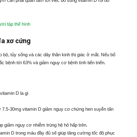
gym cần phải quan tâm tới việc bổ sung vitamin D rồi đó
ời tập thể hình
 đa xơ cứng
o bộ, tủy sống và các dây thần kinh thị giác ở mắt. Nếu bổ
c bệnh tới 63% và giảm nguy cơ bệnh tình tiến triển.
 7.5-30mg vitamin D giảm nguy cơ chứng hen suyễn tấn
p giảm nguy cơ nhiễm trùng hệ hô hấp trên.
itamin D trong máu đầy đủ sẽ giúp tăng cường tốc độ phục