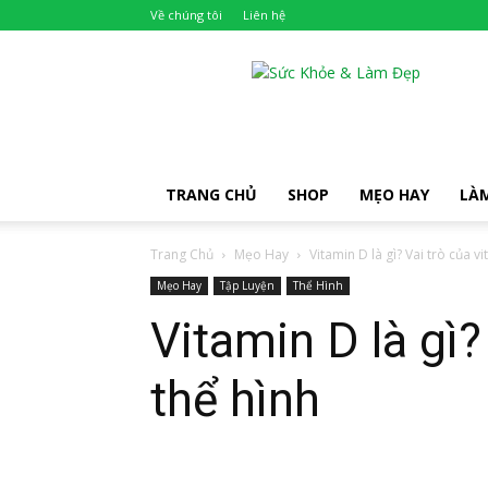
Về chúng tôi
Liên hệ
Khỏe
Đẹp
TRANG CHỦ
SHOP
MẸO HAY
LÀ
Trang Chủ
Mẹo Hay
Vitamin D là gì? Vai trò của vi
Mẹo Hay
Tập Luyện
Thể Hình
Vitamin D là gì?
thể hình