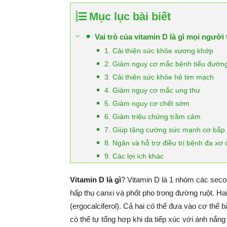
Mục lục bài biết
Vai trò của vitamin D là gì mọi ngườ
1. Cải thiện sức khỏe xương khớp
2. Giảm nguy cơ mắc bệnh tiểu đườn
3. Cải thiện sức khỏe hệ tim mạch
4. Giảm nguy cơ mắc ung thư
5. Giảm nguy cơ chết sớm
6. Giảm triệu chứng trầm cảm
7. Giúp tăng cường sức mạnh cơ bắp
8. Ngăn và hỗ trợ điều trị bệnh đa xơ
9. Các lợi ích khác
Vitamin D là gì
? Vitamin D là 1 nhóm các seco
hấp thụ canxi và phốt pho trong đường ruột. Hai 
(ergocalciferol). Cả hai có thể đưa vào cơ thể
có thể tự tổng hợp khi da tiếp xúc với ánh nắng 