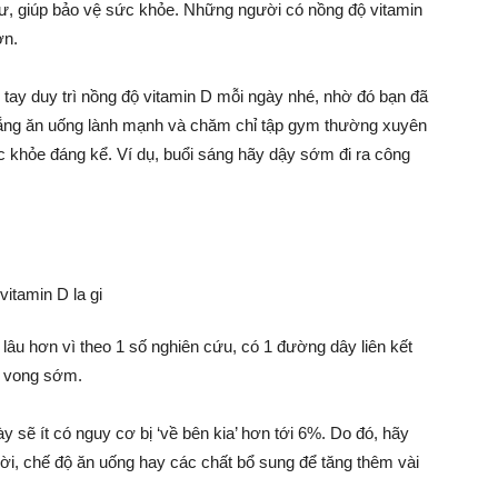
hư, giúp bảo vệ sức khỏe. Những người có nồng độ vitamin
ơn.
tay duy trì nồng độ vitamin D mỗi ngày nhé, nhờ đó bạn đã
gắng ăn uống lành mạnh và chăm chỉ tập gym thường xuyên
 sức khỏe đáng kể. Ví dụ, buổi sáng hãy dậy sớm đi ra công
.
lâu hơn vì theo 1 số nghiên cứu, có 1 đường dây liên kết
ử vong sớm.
sẽ ít có nguy cơ bị ‘về bên kia’ hơn tới 6%. Do đó, hãy
ời, chế độ ăn uống hay các chất bổ sung để tăng thêm vài