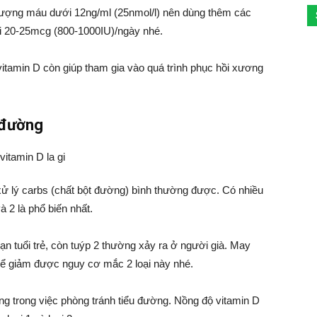
lượng máu dưới 12ng/ml (25nmol/l) nên dùng thêm các
ải 20-25mcg (800-1000IU)/ngày nhé.
itamin D còn giúp tham gia vào quá trình phục hồi xương
 đường
 xử lý carbs (chất bột đường) bình thường được. Có nhiều
 2 là phổ biến nhất.
ạn tuổi trẻ, còn tuýp 2 thường xảy ra ở người già. May
hể giảm được nguy cơ mắc 2 loại này nhé.
ọng trong việc phòng tránh tiểu đường. Nồng độ vitamin D