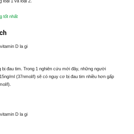
loại 1 và loại 2.
g tốt nhất
ạch
g bị đau tim. Trong 1 nghiên cứu mới đây, những người
15ng/ml (37nmol/l) sẽ có nguy cơ bị đau tim nhiều hơn gấp
ol/l).