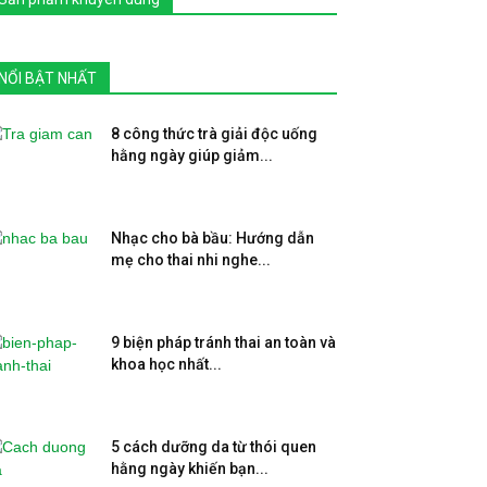
NỔI BẬT NHẤT
8 công thức trà giải độc uống
hằng ngày giúp giảm...
Nhạc cho bà bầu: Hướng dẫn
mẹ cho thai nhi nghe...
9 biện pháp tránh thai an toàn và
khoa học nhất...
5 cách dưỡng da từ thói quen
hằng ngày khiến bạn...