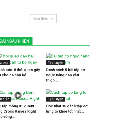
Xem thêm
BÀI NGẪU NHIÊN
a Đẹp
Tập Luyện
nh báo: 8 thói quen gây
Danh sách 5 bài tập cơ
i cho da cần bỏ...
ngực nâng cao yêu
thích...
iáo Án
Tập Luyện
i tập mông #12 Bent
Độc nhất 18 cách tập cơ
g Cross Raises Right
lưng to khỏe tốt nhất...
o vòng...