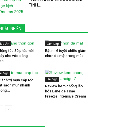
TINH...
NGẪU NHIÊN
iáo Án
Làm Đẹp
động tác 30 phút mỗi
Bật mí 6 tuyệt chiêu giảm
ày cho vóc dáng
nhờn da mặt trong mùa...
on...
a Đẹp
Da Đẹp
Cách trị mụn cấp tốc
ệt sạch mụn nhanh
Review kem chống lão
óng...
hóa Laneige Time
Freeze Intensive Cream