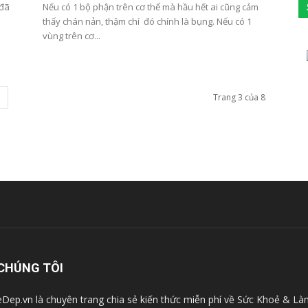
 đã
Nếu có 1 bộ phận trên cơ thể mà hầu hết ai cũng cảm
thấy chán nản, thậm chí đó chính là bụng. Nếu có 1
vùng trên cơ...
Trang 3 của 8
CHÚNG TÔI
Dep.vn là chuyên trang chia sẻ kiến thức miễn phí về Sức Khoẻ & Là