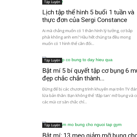
Tập Luyện
Lịch tập thể hình 5 buổi 1 tuần và
thực đơn của Sergi Constance
Ai mà chẳng muốn có 1 thân hình lý tưởng, cơ bắp
phải không anh em? Hầu hết chúng ta đều mong
muốn có 1 hình thể cân đối...
Tập Luyện
Bật mí 5 bí quyết tập cơ bụng 6 m
đẹp chắc chắn thành...
Đừng để bị các chương trình khuyến mại trên TV đá
lừa bản thân: Bạn không thể 'đập tan' mỡ bụng và c
các múi cơ săn chắc chỉ...
Tập Luyện
Bật mí: 13 mẹo giảm mỡ bụng ch