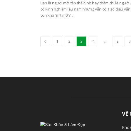
Bạn là người mới tập thể hình hay thậm chí là người
có kinh nghiệm lâu năm nhưng vẫn có 1 số điều vẫn
còn khá 'mịt mờ'?...
...
1
2
3
4
8
VỀ 
Khoe