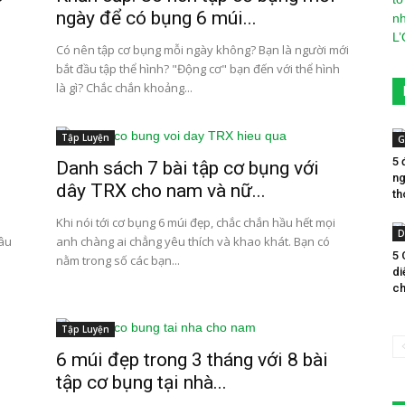
ngày để có bụng 6 múi...
Có nên tập cơ bụng mỗi ngày không? Bạn là người mới
bắt đầu tập thể hình? "Động cơ" bạn đến với thể hình
là gì? Chắc chắn khoảng...
Tập Luyện
G
5 
Danh sách 7 bài tập cơ bụng với
ng
dây TRX cho nam và nữ...
th
Khi nói tới cơ bụng 6 múi đẹp, chắc chắn hầu hết mọi
D
lâu
anh chàng ai chẳng yêu thích và khao khát. Bạn có
5 
nằm trong số các bạn...
di
ch
Tập Luyện
6 múi đẹp trong 3 tháng với 8 bài
tập cơ bụng tại nhà...