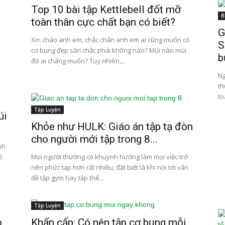
Top 10 bài tập Kettlebell đốt mỡ
B
toàn thân cực chất bạn có biết?
G
Xin chào anh em, chắc chắn anh em ai cũng muốn có
S
cơ bụng đẹp săn chắc phải không nào? Múi nào múi
b
đó ai chẳng muốn? Tuy nhiên,...
Ng
th
to
Tập Luyện
úi
Khỏe như HULK: Giáo án tập tạ đòn
cho người mới tập trong 8...
nh
ó
Mọi người thường có khuynh hướng làm mọi việc trở
nên phức tạp hơn rất nhiều, đặt biệt là khi nói tới vấn
đề tập gym hay tập thể...
Tập Luyện
o
Khẩn cấp: Có nên tập cơ bụng mỗi