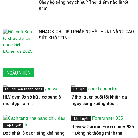
Chạy bộ sáng hay chiều? Thời điểm nào là tốt
nhất
NHẠC KỊCH: LIỆU PHÁP NGHỆ THUẬT NÂNG CAO
SỨC KHỎE TINH...
NGẪU NHIÊN
Câu chuyện thành công
Da Đẹp
HLV gym 9x sở hữu cơ bụng 6
7 thói quen buổi tối khiến da
múi đẹp nam...
ngày càng xuống dốc...
Tập Luyện
Tập Luyện
Review Garmin Forerunner 935
Độc nhất: 3 cách tăng khả năng
– Đồng hồ thông minh thể