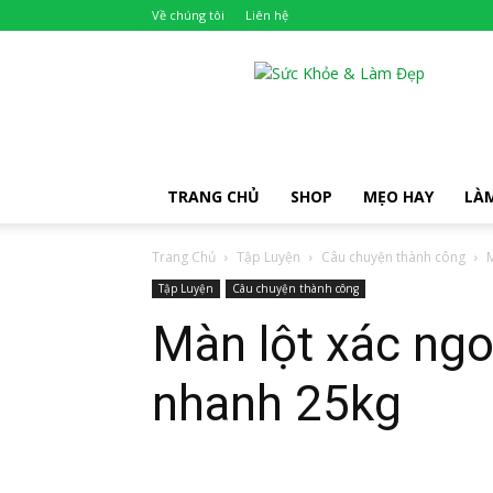
Về chúng tôi
Liên hệ
Khỏe
Đẹp
TRANG CHỦ
SHOP
MẸO HAY
LÀ
Trang Chủ
Tập Luyện
Câu chuyện thành công
M
Tập Luyện
Câu chuyện thành công
Màn lột xác ng
nhanh 25kg