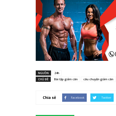
NGUỒN
24h
CHỦ ĐỀ
Bài tập giảm cân
câu chuyện giảm cân
Chia sẻ
Facebook
Twitter