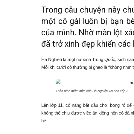
Trong câu chuyện này chú
một cô gái luôn bị bạn b
của mình. Nhờ màn lột xá
đã trở xinh đẹp khiến cá
Hà Nghiên là một nữ sinh Trung Quốc, sinh nă
Mỗi khi cười cô thường bị ghẹo là “không nhìn thấ
Thân hình mũm mĩm của Hà Nghiên khi học cấp 2
Lên lớp 11, cô nàng bắt đầu chơi bóng rổ để
không thể chịu được việc ăn kiêng nên cô đã n
bè.