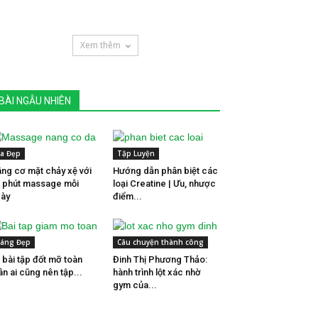
Xem thêm
BÀI NGẪU NHIÊN
a Đẹp
Tập Luyện
ng cơ mặt chảy xệ với
Hướng dẫn phân biệt các
 phút massage mỗi
loại Creatine | Ưu, nhược
ày
điểm...
áng Đẹp
Câu chuyện thành công
 bài tập đốt mỡ toàn
Đinh Thị Phương Thảo:
ân ai cũng nên tập...
hành trình lột xác nhờ
gym của...