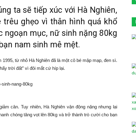
ng ta sẽ tiếp xúc với Hà Nghiên,
è trêu ghẹo vì thân hình quá khổ
c ngoạn mục, nữ sinh nặng 80kg
c bạn nam sinh mê mệt.
m 1995, từ nhỏ Hà Nghiên đã là một cô bé mập mạp, đen sì.
y trời đất” vì đôi mắt cứ híp lại.
 giảm cân. Tuy nhiên, Hà Nghiên vận động nặng nhưng lại
hanh chóng tăng vọt lên 80kg và trở thành trò cười cho bạn