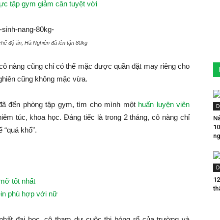
ực tập gym giảm cân tuyệt vời
hế độ ăn, Hà Nghiên đã lên tận 80kg
cô nàng cũng chỉ có thể mặc được quần đặt may riêng cho
Nghiên cũng không mặc vừa.
 đã đến phòng tập gym, tìm cho mình một
huấn luyện viên
D
êm túc, khoa học. Đáng tiếc là trong 2 tháng, cô nàng chỉ
Nâ
10
 “quá khổ”.
ng
D
12
mỡ tốt nhất
th
in phù hợp với nữ
hất đại học, cô tham dự cuộc thi bóng rổ của trường và