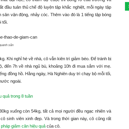
t đầu tuân thủ chế độ luyện tập khắc nghiệt, mỗi ngày tập
nh sân vận động, nhảy cóc. Thêm vào đó là 1 tiếng tập bóng
 tối.
 quanh sân
. Khi nghỉ hè về nhà, cô vẫn kiên trì giảm béo. Để tránh bị
ộ, đến 7h về nhà ngủ bù, khoảng 10h đi mua sắm với mẹ.
tiếng đồng hồ. Hằng ngày, Hà Nghiên duy trì chạy bộ mỗi tối,
nước ngoài.
 quả trong 8 tuần
80kg xuống còn 54kg, tất cả mọi người đều ngạc nhiên và
sinh viên xinh đẹp. Và trong thời gian này, cô cũng rất
pháp giảm cân hiệu quả
của cô.