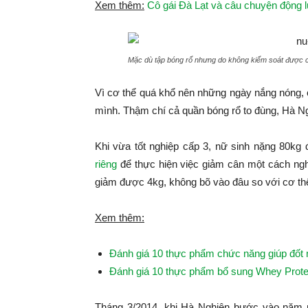
Xem thêm:
Cô gái Đà Lạt và câu chuyện động l
Mặc dù tập bóng rổ nhưng do không kiểm soát được c
Vì cơ thể quá khổ nên những ngày nắng nóng, 
mình. Thậm chí cả quần bóng rổ to đùng, Hà 
Khi vừa tốt nghiệp cấp 3, nữ sinh nặng 80kg
riêng
để thực hiện việc giảm cân một cách nghi
giảm được 4kg, không bõ vào đâu so với cơ thể
Xem thêm:
Đánh giá 10 thực phẩm chức năng giúp đốt 
Đánh giá 10 thực phẩm bổ sung Whey Prote
Tháng 3/2014, khi Hà Nghiên bước vào năm n