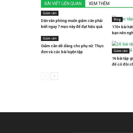
BÀI VIẾT LIÊN QUAN
XEM THÊM
Giảm cân
Blog
Dân văn phòng muốn giảm cân phải
biết ngay 7 mẹo này để đạt hiệu quả
170+ bài há
bạn nên ngh
Giảm cân
Giảm cân dễ dàng cho phụ nữ: Thực
Giảm cân
đơn và các bài luyện tập
16 bài tập g
để có đôi c