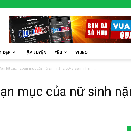
M ĐẸP
TẬP LUYỆN
YÊU
VIDEO
àn lột xác ngoạn mục của nữ sinh nặng 80kg giảm nhanh...
oạn mục của nữ sinh n