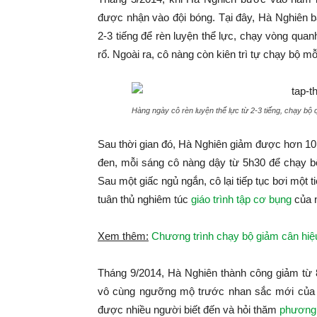
được nhận vào đội bóng. Tại đây, Hà Nghiên bắ
2-3 tiếng để rèn luyện thể lực, chạy vòng qua
rổ. Ngoài ra, cô nàng còn kiên trì tự chạy bộ mỗi
Hàng ngày cô rèn luyện thể lực từ 2-3 tiếng, chạy bộ
Sau thời gian đó, Hà Nghiên giảm được hơn 10kg
đen, mỗi sáng cô nàng dậy từ 5h30 để chạy b
Sau một giấc ngủ ngắn, cô lại tiếp tục bơi một 
tuân thủ nghiêm túc
giáo trình tập cơ bụng
của 
Xem thêm:
Chương trình chạy bộ giảm cân hiệu
Tháng 9/2014, Hà Nghiên thành công giảm từ 
vô cùng ngưỡng mộ trước nhan sắc mới của cô 
được nhiều người biết đến và hỏi thăm
phương 