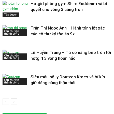
Hotgirl phòng gym Shim Euddeum và bí
quyết cho vòng 3 căng tròn
Tập Luyện
Trần Thị Ngọc Anh – Hành trình lột xác
Câu chuyện
của cô thư ký tòa án 9x
thành công
Lê Huyền Trang – Từ cô nàng béo tròn tới
Câu chuyện
hotgirl 3 vòng hoàn hảo
thành công
Siêu mẫu nội y Doutzen Kroes và bí kíp
Câu chuyện
giữ dáng cùng thần thái
thành công