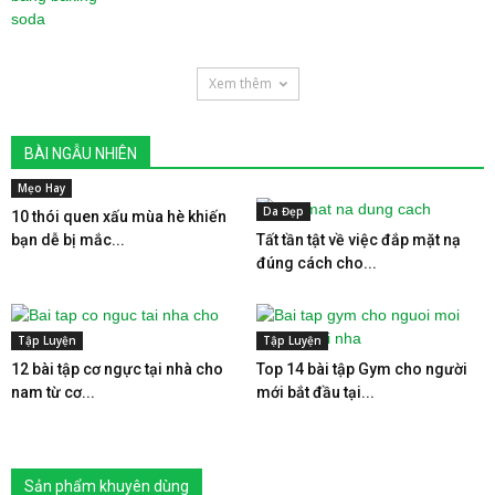
Xem thêm
BÀI NGẪU NHIÊN
Mẹo Hay
Da Đẹp
10 thói quen xấu mùa hè khiến
bạn dễ bị mắc...
Tất tần tật về việc đắp mặt nạ
đúng cách cho...
Tập Luyện
Tập Luyện
12 bài tập cơ ngực tại nhà cho
Top 14 bài tập Gym cho người
nam từ cơ...
mới bắt đầu tại...
Sản phẩm khuyên dùng