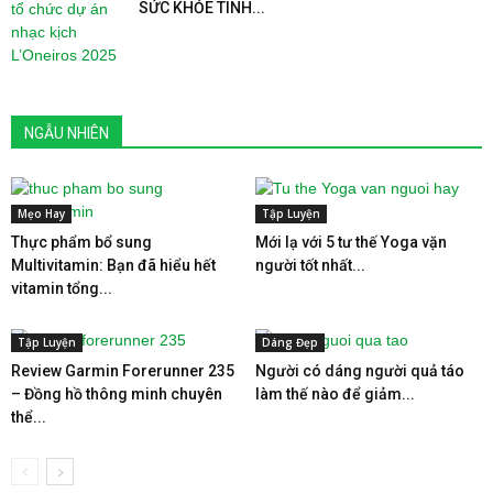
SỨC KHỎE TINH...
NGẪU NHIÊN
Mẹo Hay
Tập Luyện
Thực phẩm bổ sung
Mới lạ với 5 tư thế Yoga vặn
Multivitamin: Bạn đã hiểu hết
người tốt nhất...
vitamin tổng...
Tập Luyện
Dáng Đẹp
Review Garmin Forerunner 235
Người có dáng người quả táo
– Đồng hồ thông minh chuyên
làm thế nào để giảm...
thể...