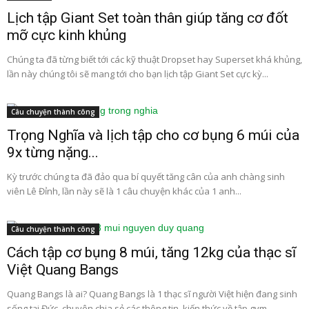
Lịch tập Giant Set toàn thân giúp tăng cơ đốt
mỡ cực kinh khủng
Chúng ta đã từng biết tới các kỹ thuật Dropset hay Superset khá khủng,
lần này chúng tôi sẽ mang tới cho bạn lịch tập Giant Set cực kỳ...
Câu chuyện thành công
Trọng Nghĩa và lịch tập cho cơ bụng 6 múi của
9x từng nặng...
Kỳ trước chúng ta đã đảo qua bí quyết tăng cân của anh chàng sinh
viên Lê Đỉnh, lần này sẽ là 1 câu chuyện khác của 1 anh...
Câu chuyện thành công
Cách tập cơ bụng 8 múi, tăng 12kg của thạc sĩ
Việt Quang Bangs
Quang Bangs là ai? Quang Bangs là 1 thạc sĩ người Việt hiện đang sinh
sống tại Đức, chuyên chia sẻ các thông tin, kiến thức về tập gym...