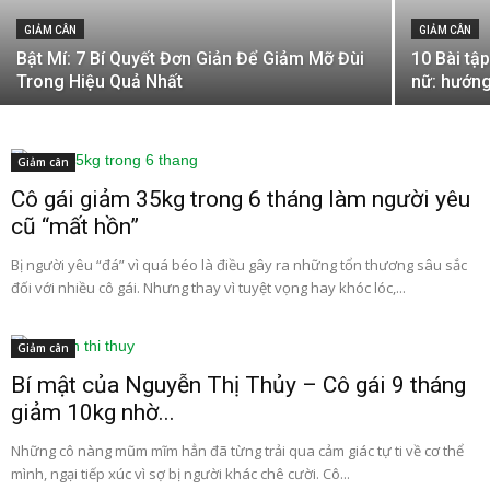
GIẢM CÂN
GIẢM CÂN
Bật Mí: 7 Bí Quyết Đơn Giản Để Giảm Mỡ Đùi
10 Bài tậ
Trong Hiệu Quả Nhất
nữ: hướng
Giảm cân
Cô gái giảm 35kg trong 6 tháng làm người yêu
cũ “mất hồn”
Bị người yêu “đá” vì quá béo là điều gây ra những tổn thương sâu sắc
đối với nhiều cô gái. Nhưng thay vì tuyệt vọng hay khóc lóc,...
Giảm cân
Bí mật của Nguyễn Thị Thủy – Cô gái 9 tháng
giảm 10kg nhờ...
Những cô nàng mũm mĩm hẳn đã từng trải qua cảm giác tự ti về cơ thể
mình, ngại tiếp xúc vì sợ bị người khác chê cười. Cô...