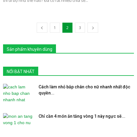
thì đi bộ như thế nào? Đã có rất nhiều chia sẻ...
1
2
3
Sản phẩm khuyên dùng
NỔI BẬT NHẤT
Cách làm nhỏ bắp chân cho nữ nhanh nhất độc
quyền...
Chỉ cần 4 món ăn tăng vòng 1 này ngực sẽ...