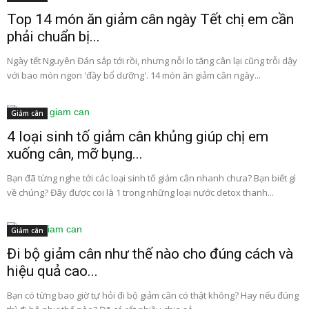
Top 14 món ăn giảm cân ngày Tết chị em cần
phải chuẩn bị...
Ngày tết Nguyên Đán sắp tới rồi, nhưng nỗi lo tăng cân lại cũng trỗi dậy
với bao món ngon 'đầy bổ dưỡng'. 14 món ăn giảm cân ngày...
Giảm cân
4 loại sinh tố giảm cân khủng giúp chị em
xuống cân, mỡ bụng...
Bạn đã từng nghe tới các loại sinh tố giảm cân nhanh chưa? Bạn biết gì
về chúng? Đây được coi là 1 trong những loại nước detox thanh...
Giảm cân
Đi bộ giảm cân như thế nào cho đúng cách và
hiệu quả cao...
Bạn có từng bao giờ tự hỏi đi bộ giảm cân có thật không? Hay nếu đúng