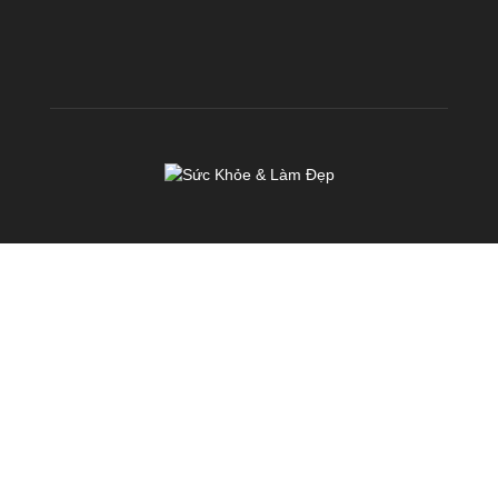
VỀ CHÚNG TÔI
KhoeDep.vn là chuyên trang chia sẻ kiến thức miễn phí về Sức
Khoẻ & Làm Đẹp. Chúng tôi hoạt động với sứ mệnh: TRUYỀN
CẢM HỨNG & TẠO ĐỘNG LỰC nhằm mang đến cho mỗi người
Việt Nam một SỨC KHOẺ & VẺ ĐẸP TOÀN DIỆN
Liên hệ:
cskh@fhb.vn
Chính sách
Điều khoản
Liên hệ