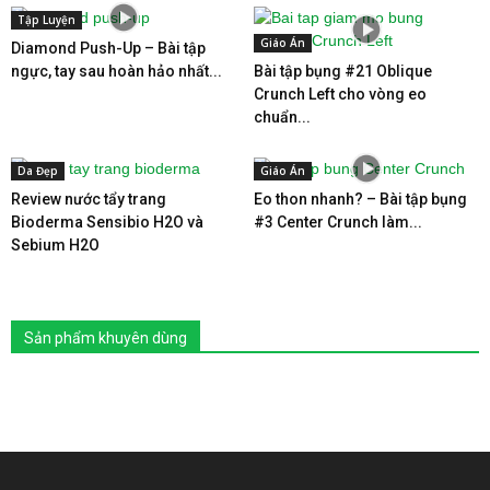
Tập Luyện
Giáo Án
Diamond Push-Up – Bài tập
ngực, tay sau hoàn hảo nhất...
Bài tập bụng #21 Oblique
Crunch Left cho vòng eo
chuẩn...
Da Đẹp
Giáo Án
Review nước tẩy trang
Eo thon nhanh? – Bài tập bụng
Bioderma Sensibio H2O và
#3 Center Crunch làm...
Sebium H2O
Sản phẩm khuyên dùng