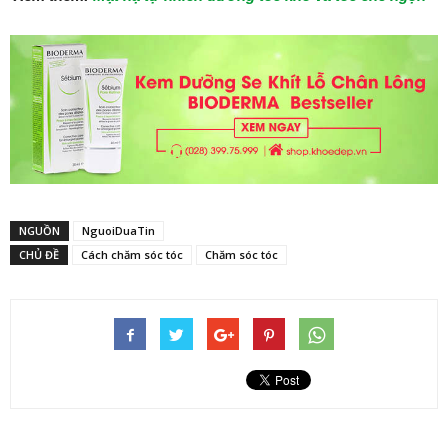
NGUỒN
NguoiDuaTin
CHỦ ĐỀ
Cách chăm sóc tóc
Chăm sóc tóc