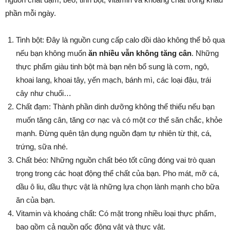
phần mỗi ngày.
Tinh bột: Đây là nguồn cung cấp calo dồi dào không thể bỏ qua
nếu bạn không muốn
ăn nhiều vẫn không tăng cân
. Những
thực phẩm giàu tinh bột mà bạn nên bổ sung là cơm, ngô,
khoai lang, khoai tây, yến mạch, bánh mì, các loại đậu, trái
cây như chuối…
Chất đạm: Thành phần dinh dưỡng không thể thiếu nếu bạn
muốn tăng cân, tăng cơ nạc và có một cơ thể săn chắc, khỏe
mạnh. Đừng quên tận dụng nguồn đạm tự nhiên từ thịt, cá,
trứng, sữa nhé.
Chất béo: Những nguồn chất béo tốt cũng đóng vai trò quan
trọng trong các hoạt động thể chất của bạn. Pho mát, mỡ cá,
dầu ô liu, dầu thực vật là những lựa chọn lành mạnh cho bữa
ăn của bạn.
Vitamin và khoáng chất: Có mặt trong nhiều loại thực phẩm,
bao gồm cả nguồn gốc động vật và thực vật.