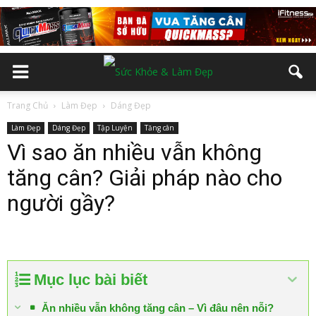
Trang Chủ
Làm Đẹp
Dáng Đẹp
Làm Đẹp
Dáng Đẹp
Tập Luyện
Tăng cân
Vì sao ăn nhiều vẫn không
tăng cân? Giải pháp nào cho
người gầy?
Mục lục bài biết
Ăn nhiều vẫn không tăng cân – Vì đâu nên nỗi?