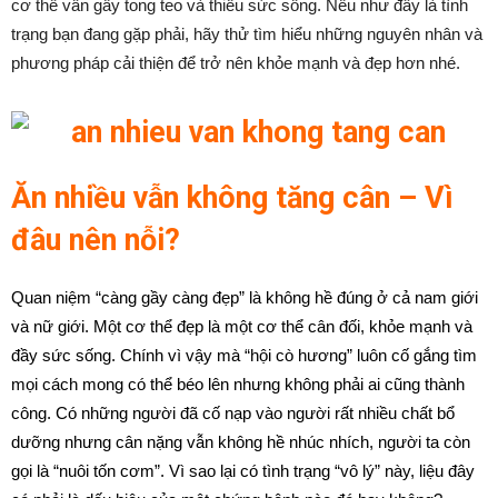
cơ thể vẫn gầy tong teo và thiếu sức sống. Nếu như đây là tình
trạng bạn đang gặp phải, hãy thử tìm hiểu những nguyên nhân và
phương pháp cải thiện để trở nên khỏe mạnh và đẹp hơn nhé.
Ăn nhiều vẫn không tăng cân – Vì
đâu nên nỗi?
Quan niệm “càng gầy càng đẹp” là không hề đúng ở cả nam giới
và nữ giới. Một cơ thể đẹp là một cơ thể cân đối, khỏe mạnh và
đầy sức sống. Chính vì vậy mà “hội cò hương” luôn cố gắng tìm
mọi cách mong có thể béo lên nhưng không phải ai cũng thành
công. Có những người đã cố nạp vào người rất nhiều chất bổ
dưỡng nhưng cân nặng vẫn không hề nhúc nhích, người ta còn
gọi là “nuôi tốn cơm”. Vì sao lại có tình trạng “vô lý” này, liệu đây