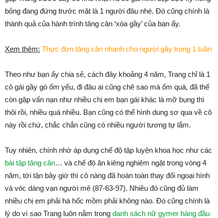
bỏng đang đứng trước mặt là 1 người đâu nhé. Đó cũng chính là
thành quả của hành trình tăng cân ‘xóa gầy’ của bạn ấy.
Xem thêm:
Thực đơn tăng cân nhanh cho người gầy trong 1 tuần
Theo như bạn ấy chia sẻ, cách đây khoảng 4 năm, Trang chỉ là 1
cô gái gầy gò ốm yếu, đi đâu ai cũng chê sao mà ốm quá, đã thế
còn gặp vấn nạn như nhiều chị em bạn gái khác là mỡ bụng thì
thôi rồi, nhiều quá nhiều. Bạn cũng có thể hình dung sơ qua về cô
này rồi chứ, chắc chắn cũng có nhiều người tương tự lắm.
Tuy nhiên, chính nhờ áp dụng chế độ tập luyện khoa học như các
bài tập tăng cân
… và chế độ ăn kiêng nghiêm ngặt trong vòng 4
năm, tới tận bây giờ thì cô nàng đã hoàn toàn thay đổi ngoại hình
và vóc dáng vạn người mê (87-63-97). Nhiêu đó cũng đủ làm
nhiều chị em phải há hốc mồm phải không nào. Đó cũng chính là
lý do vì sao Trang luôn nằm trong
danh sách nữ gymer hàng đầu