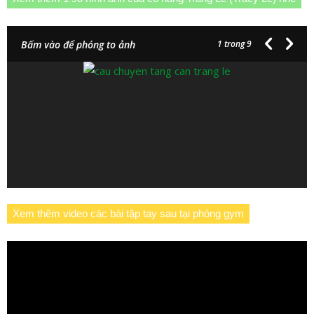
Bấm vào để phóng to ảnh
1
trong 9
Xem thêm video các bài tập tay sau tại phòng gym