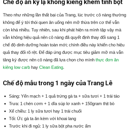
Chế độ ăn kỳ lạ không kiêng khem tinh bột
Theo như những lần thất bại của Trang, lúc trước cô nàng thường
không để ý tới thói quen ăn uống nên mỡ thừa trên cơ thể vẫn
còn khá nhiều. Tuy nhiên, sau khi phát hiện ra mình tập vậy mà
vẫn không hiệu quả nên cô nàng đã quyết định thay đổi sang 1
chế độ dinh dưỡng hoàn toàn mới; chính điều này khiến cho hiệu
quả thay đổi rõ rệt. Để đáp ứng được mục tiêu giảm mỡ mà vẫn
tăng ký được nên cô nàng đã lựa chọn cho mình
thực đơn ăn
kiêng low carb
hay
Clean Eating
.
Chế độ mẫu trong 1 ngày của Trang Lê
Sáng: Yến mạch + 1 quả trứng gà ta + sữa tươi + 1 trái táo
Trưa: 1 chén cơm + 1 dĩa súp lơ xanh + 150gram thịt bò
Xế chiều: 1 ly sữa tươi hay 1 trái chuối
Tối: Ức gà ta ăn kèm với khoai lang
Trước khi đi ngủ: 1 ly sữa bột pha nước ấm