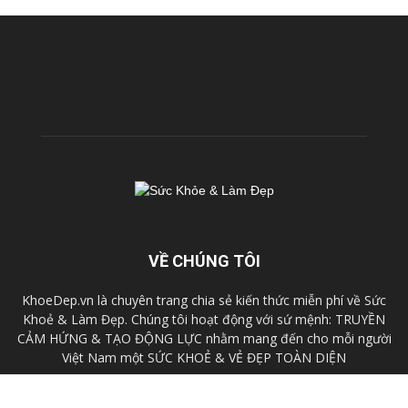
VỀ CHÚNG TÔI
KhoeDep.vn là chuyên trang chia sẻ kiến thức miễn phí về Sức
Khoẻ & Làm Đẹp. Chúng tôi hoạt động với sứ mệnh: TRUYỀN
CẢM HỨNG & TẠO ĐỘNG LỰC nhằm mang đến cho mỗi người
Việt Nam một SỨC KHOẺ & VẺ ĐẸP TOÀN DIỆN
Liên hệ:
cskh@fhb.vn