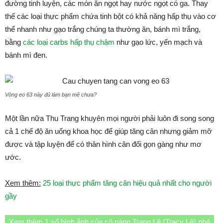
đường tinh luyện, các món ăn ngọt hay nước ngọt có ga. Thay
thế các loại thực phẩm chứa tinh bột có khả năng hấp thụ vào cơ
thể nhanh như gạo trắng chúng ta thường ăn, bánh mì trắng,
bằng
các loại carbs hấp thụ chậm
như gạo lức, yến mạch và
bánh mì đen.
Vòng eo 63 này đủ làm bạn mê chưa?
Một lần nữa Thu Trang khuyên mọi người phải luôn đi song song
cả 1 chế độ ăn uống khoa học để giúp tăng cân nhưng giảm mỡ
được và tập luyện để có thân hình cân đối gọn gàng như mơ
ước.
Xem thêm:
25 loại thực phẩm tăng cân hiệu quả nhất cho người
gầy
Xem thêm 1 số hình ảnh của cô nàng Trang Lê (Tracy Lê) nhé