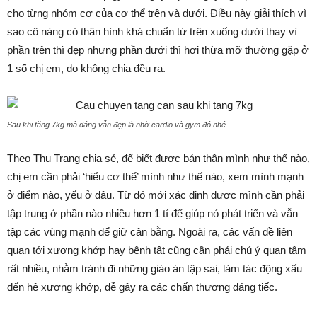
cho từng nhóm cơ của cơ thể trên và dưới. Điều này giải thích vì
sao cô nàng có thân hình khá chuẩn từ trên xuống dưới thay vì
phần trên thì đẹp nhưng phần dưới thì hơi thừa mỡ thường gặp ở
1 số chị em, do không chia đều ra.
Sau khi tăng 7kg mà dáng vẫn đẹp là nhờ cardio và gym đó nhé
Theo Thu Trang chia sẻ, để biết được bản thân mình như thế nào,
chị em cần phải ‘hiểu cơ thể’ mình như thế nào, xem mình mạnh
ở điểm nào, yếu ở đâu. Từ đó mới xác định được mình cần phải
tập trung ở phần nào nhiều hơn 1 tí để giúp nó phát triển và vẫn
tập các vùng mạnh để giữ cân bằng. Ngoài ra, các vấn đề liên
quan tới xương khớp hay bệnh tật cũng cần phải chú ý quan tâm
rất nhiều, nhằm tránh đi những giáo án tập sai, làm tác động xấu
đến hệ xương khớp, dễ gây ra các chấn thương đáng tiếc.