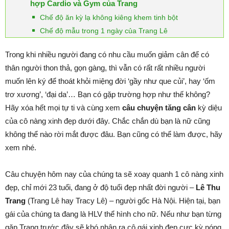
hợp Cardio và Gym của Trang
Chế độ ăn kỳ lạ không kiêng khem tinh bột
Chế độ mẫu trong 1 ngày của Trang Lê
Trong khi nhiều người đang có nhu cầu muốn giảm cân để có
thân người thon thả, gọn gàng, thì vẫn có rất rất nhiều người
muốn lên ký để thoát khỏi miệng đời ‘gầy như que củi’, hay ‘ốm
trơ xương’, ‘đại da’… Bạn có gặp trường hợp như thế không?
Hãy xóa hết mọi tự ti và cùng xem
câu chuyện tăng cân
kỳ diệu
của cô nàng xinh đẹp dưới đây. Chắc chắn dù bạn là nữ cũng
không thể nào rời mắt được đâu. Bạn cũng có thể làm được, hãy
xem nhé.
Câu chuyện hôm nay của chúng ta sẽ xoay quanh 1 cô nàng xinh
đẹp, chỉ mới 23 tuổi, đang ở độ tuổi đẹp nhất đời người –
Lê Thu
Trang
(Trang Lê hay Tracy Lê) – người gốc Hà Nội. Hiện tại, bạn
gái của chúng ta đang là HLV thể hình cho nữ. Nếu như bạn từng
gặp Trang trước đây sẽ khó nhận ra cô gái xinh đẹp cực kỳ nóng