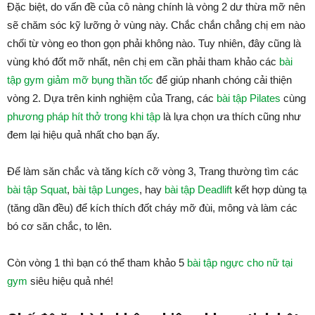
Đặc biệt, do vấn đề của cô nàng chính là vòng 2 dư thừa mỡ nên
sẽ chăm sóc kỹ lưỡng ở vùng này. Chắc chắn chẳng chị em nào
chối từ vòng eo thon gọn phải không nào. Tuy nhiên, đây cũng là
vùng khó đốt mỡ nhất, nên chị em cần phải tham khảo các
bài
tập gym giảm mỡ bụng thần tốc
để giúp nhanh chóng cải thiện
vòng 2. Dựa trên kinh nghiệm của Trang, các
bài tập Pilates
cùng
phương pháp hít thở trong khi tập
là lựa chọn ưa thích cũng như
đem lại hiệu quả nhất cho bạn ấy.
Để làm săn chắc và tăng kích cỡ vòng 3, Trang thường tìm các
bài tập Squat
,
bài tập Lunges
, hay
bài tập Deadlift
kết hợp dùng tạ
(tăng dần đều) để kích thích đốt cháy mỡ đùi, mông và làm các
bó cơ săn chắc, to lên.
Còn vòng 1 thì bạn có thể tham khảo 5
bài tập ngực cho nữ tại
gym
siêu hiệu quả nhé!