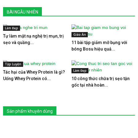
BÀI NGẪU NHIÊN
Làm Đẹp
Giáo Án
Tự làm mặt nạ nghệ trị mụn, trị
sẹo và quầng...
11 bài tập giảm mỡ bụng với
bóng Bosu hiệu quả...
Tập Luyện
Làm Đẹp
Tác hại của Whey Protein là gì?
Uống Whey Protein có...
10 công thức chữa trị sẹo tận
gốc tại nhà hoàn...
Sản phẩm khuyên dùng