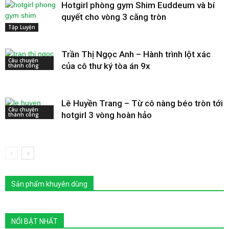
Hotgirl phòng gym Shim Euddeum và bí
quyết cho vòng 3 căng tròn
Tập Luyện
Trần Thị Ngọc Anh – Hành trình lột xác
Câu chuyện
của cô thư ký tòa án 9x
thành công
Lê Huyền Trang – Từ cô nàng béo tròn tới
Câu chuyện
hotgirl 3 vòng hoàn hảo
thành công
Sản phẩm khuyên dùng
NỔI BẬT NHẤT