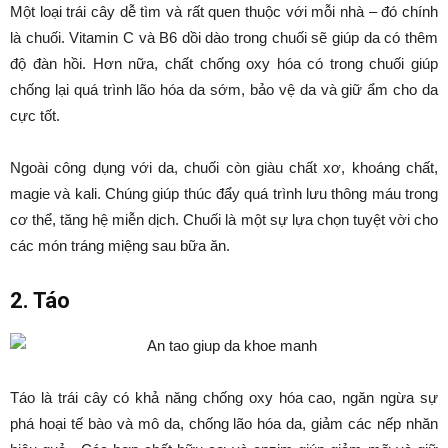
Một loại trái cây dễ tìm và rất quen thuộc với mỗi nhà – đó chính
là chuối. Vitamin C và B6 dồi dào trong chuối sẽ giúp da có thêm
độ đàn hồi. Hơn nữa, chất chống oxy hóa có trong chuối giúp
chống lại quá trình lão hóa da sớm, bảo vệ da và giữ ẩm cho da
cực tốt.
Ngoài công dụng với da, chuối còn giàu chất xơ, khoáng chất,
magie và kali. Chúng giúp thúc đẩy quá trình lưu thông máu trong
cơ thể, tăng hệ miễn dịch. Chuối là một sự lựa chọn tuyệt vời cho
các món tráng miệng sau bữa ăn.
2. Táo
Táo là trái cây có khả năng chống oxy hóa cao, ngăn ngừa sự
phá hoại tế bào và mô da, chống lão hóa da, giảm các nếp nhăn