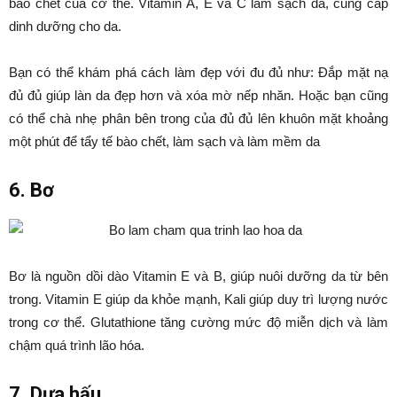
bào chết của cơ thể. Vitamin A, E và C làm sạch da, cung cấp
dinh dưỡng cho da.
Bạn có thể khám phá cách làm đẹp với đu đủ như: Đắp mặt nạ
đủ đủ giúp làn da đẹp hơn và xóa mờ nếp nhăn. Hoặc bạn cũng
có thể chà nhẹ phân bên trong của đủ đủ lên khuôn mặt khoảng
một phút để tẩy tế bào chết, làm sạch và làm mềm da
6. Bơ
Bơ là nguồn dồi dào Vitamin E và B, giúp nuôi dưỡng da từ bên
trong. Vitamin E giúp da khỏe mạnh, Kali giúp duy trì lượng nước
trong cơ thể. Glutathione tăng cường mức độ miễn dịch và làm
chậm quá trình lão hóa.
7. Dưa hấu