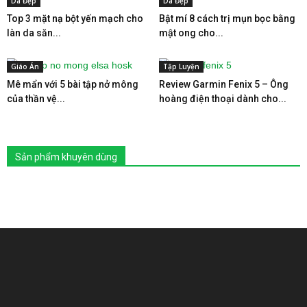
Da Đẹp
Da Đẹp
Top 3 mặt nạ bột yến mạch cho
Bật mí 8 cách trị mụn bọc bằng
làn da săn...
mật ong cho...
Giáo Án
Tập Luyện
Mê mẩn với 5 bài tập nở mông
Review Garmin Fenix 5 – Ông
của thần vệ...
hoàng điện thoại dành cho...
Sản phẩm khuyên dùng