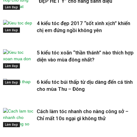
“ĐẸP HẾT Ý” cho nàng sành điệu
Làm Đẹp
4 kiểu tóc đẹp 2017 “sốt xình xịch” khiến
chị em đứng ngồi không yên
Làm Đẹp
5 kiểu tóc xoăn “thần thánh” nào thích hợp
diện vào mùa đông nhất?
Làm Đẹp
6 kiểu tóc búi thấp từ dịu dàng đến cá tính
Làm Đẹp
cho mùa Thu – Đông
Cách làm tóc nhanh cho nàng công sở –
Chỉ mất 10s ngại gì không thử
Làm Đẹp