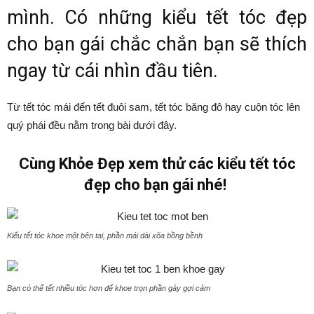
mình. Có những kiểu tết tóc đẹp
cho bạn gái chắc chắn bạn sẽ thích
ngay từ cái nhìn đầu tiên.
Từ tết tóc mái đến tết đuôi sam, tết tóc băng đô hay cuộn tóc lên
quý phái đều nằm trong bài dưới đây.
Cùng Khỏe Đẹp xem thử các kiểu tết tóc
đẹp cho bạn gái nhé!
Kiểu tết tóc khoe một bên tai, phần mái dài xõa bồng bềnh
Bạn có thể tết nhiều tóc hơn để khoe trọn phần gáy gợi cảm