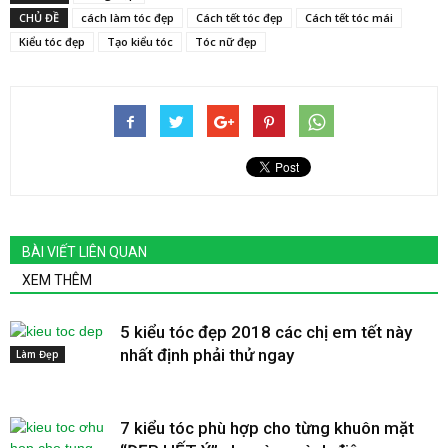
CHỦ ĐỀ
cách làm tóc đẹp
Cách tết tóc đẹp
Cách tết tóc mái
Kiểu tóc đẹp
Tạo kiểu tóc
Tóc nữ đẹp
BÀI VIẾT LIÊN QUAN
XEM THÊM
5 kiểu tóc đẹp 2018 các chị em tết này
nhất định phải thử ngay
Làm Đẹp
7 kiểu tóc phù hợp cho từng khuôn mặt