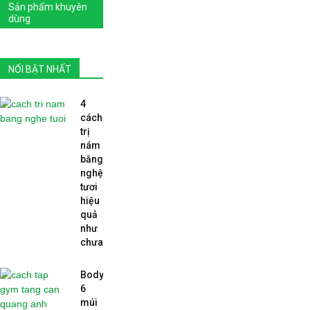
Sản phẩm khuyên
dùng
NỔI BẬT NHẤT
4
cách
trị
nám
bằng
nghệ
tươi
hiệu
quả
như
chưa...
Body
6
múi