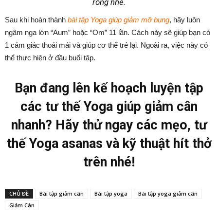
rỗng nhé.
Sau khi hoàn thành
bài tập Yoga giúp giảm mỡ bụng
, hãy luôn
ngâm nga lớn “Aum” hoặc “Om” 11 lần. Cách này sẽ giúp bạn có
1 cảm giác thoải mái và giúp cơ thể trẻ lại. Ngoài ra, việc này có
thể thực hiện ở đầu buổi tập.
Bạn đang lên kế hoạch luyện tập
các tư thế Yoga giúp giảm cân
nhanh? Hãy thử ngay các mẹo, tư
thế Yoga asanas và kỹ thuật hít thở
trên nhé!
CHỦ ĐỀ
Bài tập giảm cân
Bài tập yoga
Bài tập yoga giảm cân
Giảm Cân