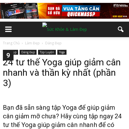
Trang Chủ
Làm Đẹp
Dáng Đẹp
Làm Đẹp
Dáng Đẹp
Tập Luyện
Yoga
2
3
4
5
6
7
8
9
24 tư thế Yoga giúp giảm cân
nhanh và thần kỳ nhất (phần
3)
Bạn đã sẵn sàng tập Yoga để giúp giảm
cân giảm mỡ chưa? Hãy cùng tập ngay 24
tư thế Yoga giúp giảm cân nhanh để có