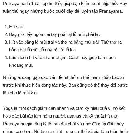
Pranayama là 1 bài tập hít thở, giúp bạn kiểm soát nhịp thở. Hãy
tuân thủ ngay những bước dưới đây để luyện tập Pranayama.
Hít sâu.
Bây giờ, lấy ngón cái tay phải bịt lỗ mũi phải lại.
Hít vào bằng lỗ mũi trái và thở ra bằng mũi trái. Thử thở ra
bằng hai lỗ mũi, lỗ này rồi tới lỗ kia
Luôn luôn hít vào chầm chậm. Cách này giúp làm sạch
khoang mũi.
Những ai đang gặp các vấn đề hít thở có thể tham khảo bác sĩ
trước khi thực hiện động tác này. Bạn cũng có thể thay đổi bước
lặp cho lỗ mũi kia.
Yoga là một cách giảm cân nhanh và cực kỳ hiệu quả vì nó kết
hợp các bài tập làm nóng người, asanas và kỹ thuật hít thở.
Pranayama gia tăng tỷ lệ trao đổi chất và nhờ đó giúp đốt cháy
nhiều calo hơn. Nó tạo ra nhiệt trong cơ thể và gia tăng tuần hoàn