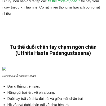
Lưu ý, nếu bạn chưa tập các
tư thế Yoga ở phần 1
thì hãy xem
ngay trước khi tập nhé. Có rất nhiều thông tin hữu ích bổ trợ rất
nhiều.
Tư thế duỗi chân tay chạm ngón chân
(Utthita Hasta Padangustasana)
Động tác duỗi chân tay chạm
Đứng thẳng trên sàn.
Nâng gối trái lên, về phía bụng.
Duỗi tay trái về phía đùi trái và giữa mũi chân trái
Hít vào và duỗi chân trái về phía bên trái