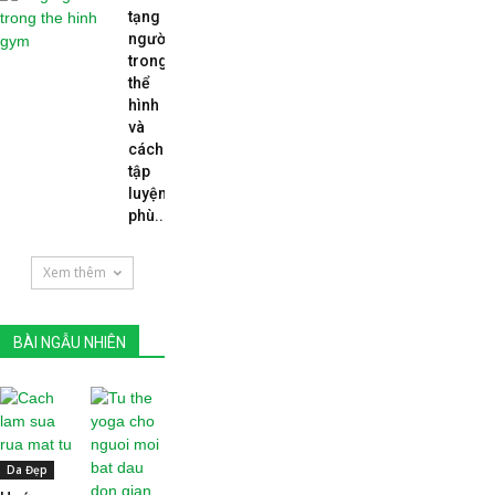
tạng
người
trong
thể
hình
và
cách
tập
luyện
phù...
Xem thêm
BÀI NGẪU NHIÊN
Da Đẹp