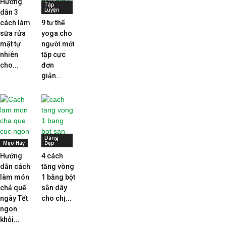
Hướng
Tập
Luyện
dẫn 3
cách làm
9 tư thế
sữa rửa
yoga cho
mặt tự
người mới
nhiên
tập cực
cho...
đơn
giản...
Dáng
Mẹo Hay
Đẹp
Hướng
4 cách
dẫn cách
tăng vòng
làm món
1 bằng bột
chả quế
sắn dây
ngày Tết
cho chị...
ngon
khỏi...