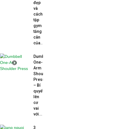
đẹp
và
cách
tập
gym
tăng
cân
của...
Dumbbell
One-
Arm
Shoulder
Press
– Bí
quyết
lên
cơ
vai
với...
3