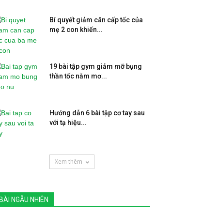
Bí quyết giảm cân cấp tốc của
mẹ 2 con khiến...
19 bài tập gym giảm mỡ bụng
thần tốc nằm mơ...
Hướng dẫn 6 bài tập cơ tay sau
với tạ hiệu...
Xem thêm
BÀI NGẪU NHIÊN