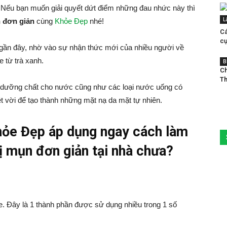
. Nếu bạn muốn giải quyết dứt điểm những đau nhức này thì
L
n đơn giản
cùng
Khỏe Đẹp
nhé!
Cá
cự
gần đây, nhờ vào sự nhận thức mới của nhiều người về
e từ trà xanh.
B
Ch
Th
y dưỡng chất cho nước cũng như các loại nước uống có
t vời để tạo thành những mặt nạ da mặt tự nhiên.
hỏe Đẹp áp dụng ngay cách làm
rị mụn đơn giản tại nhà chưa?
ỏe. Đây là 1 thành phần được sử dụng nhiều trong 1 số