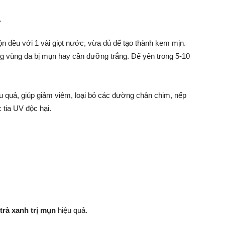
ỳ
n đều với 1 vài giọt nước, vừa đủ để tạo thành kem mịn.
g vùng da bị mụn hay cần dưỡng trắng. Để yên trong 5-10
u quả, giúp giảm viêm, loại bỏ các đường chân chim, nếp
 tia UV độc hại.
trà xanh trị mụn
hiệu quả.