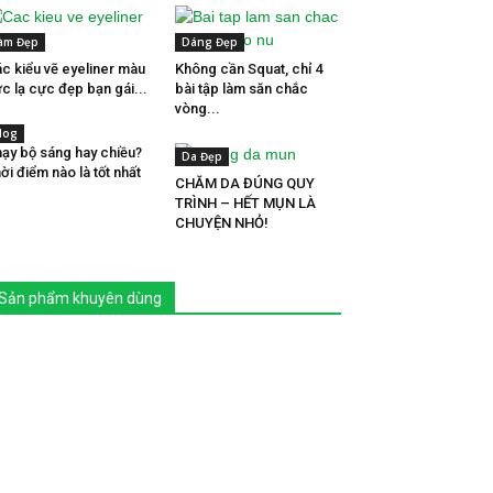
àm Đẹp
Dáng Đẹp
c kiểu vẽ eyeliner màu
Không cần Squat, chỉ 4
c lạ cực đẹp bạn gái...
bài tập làm săn chắc
vòng...
log
ạy bộ sáng hay chiều?
Da Đẹp
ời điểm nào là tốt nhất
CHĂM DA ĐÚNG QUY
TRÌNH – HẾT MỤN LÀ
CHUYỆN NHỎ!
Sản phẩm khuyên dùng