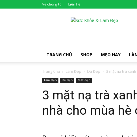
Về chúng tôi
Liên hệ
Khỏe
Đẹp
TRANG CHỦ
SHOP
MẸO HAY
LÀ
Trang Chủ
Làm Đẹp
Da Đẹp
3 mặt nạ trà xanh 
Làm Đẹp
Da Đẹp
Mặt Đẹp
3 mặt nạ trà xanh
nhà cho mùa hè 