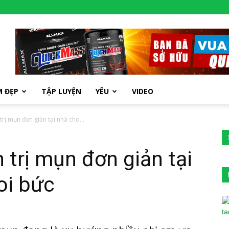
M ĐẸP
TẬP LUYỆN
YÊU
VIDEO
trị mụn đơn giản tại nhà cho...
 trị mụn đơn giản tại
oi bức