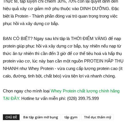
Thực tế, tập luyện chỉ chiếm 30%, 70% còn lại quyết định đến
hiệu quả xây cơ giảm mỡ phụ thuộc vào DINH DƯỠNG. Đặc
biệt là Protein - Thành phần đóng vai trò quan trọng trong việc
phục hồi và xây dựng cơ bắp.
BẠN CÓ BIẾT? Ngay sau khi tập là THỜI ĐIỂM VÀNG để nạp
protein giúp phục hồi và xây dựng cơ bắp, tuy nhiên nếu nạp từ
thức ăn tự nhiên thì cần đến 3 giờ để cơ thể tiêu hoá và hấp thụ
protein vào cơ, lúc này bạn cần một nguồn PROTEIN HẤP THỤ
NHANH như Whey Protein - vừa cung cấp lượng protein cao (ít
calo, đường, tinh bột, chất béo) vừa tiện lợi và nhanh chóng.
Chọn ngay cho mình loại
Whey Protein chất lượng chính hãng
TẠI ĐÂY.
Hotline tư vấn miễn phí: (028) 399.75.999
CHỦ ĐỀ
Bài tập giảm mỡ bụng
tập gym
Thể dục thẩm mỹ