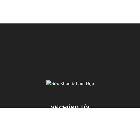
VỀ CHÚNG TÔI
KhoeDep.vn là chuyên trang chia sẻ kiến thức miễn phí về Sức
Khoẻ & Làm Đẹp. Chúng tôi hoạt động với sứ mệnh: TRUYỀN
CẢM HỨNG & TẠO ĐỘNG LỰC nhằm mang đến cho mỗi người