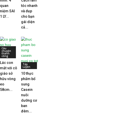
hình: 4
Cách làm
quan
tóc nhanh
niệm SAI
và đẹp
1 LY...
cho bạn
gái diện
cả...
Câu
chuyện
thành
công
Lác con
Tập
Luyện
mắt với cô
giáo sở
10 thực
hữu vòng
phẩm bổ
eo
sung
58cm...
Casein
nuôi
dưỡng cơ
ban
đêm...