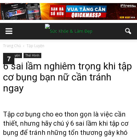
Trang Chủ
Tập Luyện
Tập Luyện
Thể Hình
2
3
4
5
6
7
6 sai lầm nghiêm trọng khi tập
cơ bụng bạn nữ cần tránh
ngay
Tập cơ bụng cho eo thon gọn là việc cần
thiết, nhưng hãy chú ý 6 sai lầm khi tập cơ
bụng để tránh những tổn thương gây khó