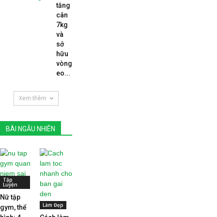
tăng
cân
7kg
và
sở
hữu
vòng
eo...
Xem thêm
BÀI NGẪU NHIÊN
Tập
Luyện
Nữ tập
Làm Đẹp
gym, thể