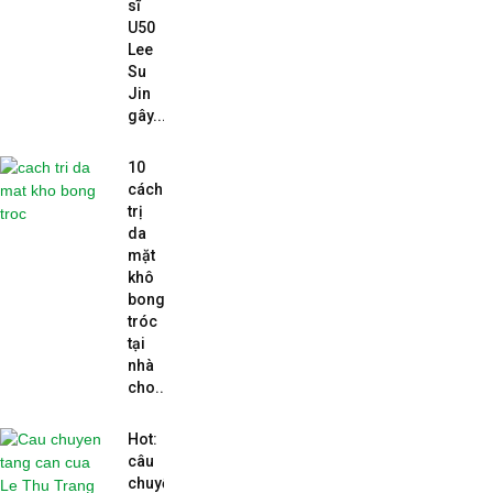
sĩ
U50
Lee
Su
Jin
gây...
10
cách
trị
da
mặt
khô
bong
tróc
tại
nhà
cho...
Hot:
câu
chuyện