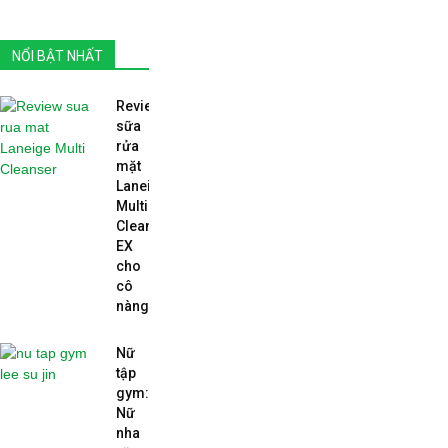
NỔI BẬT NHẤT
Review
sữa
rửa
mặt
Laneige
Multi
Cleanser
EX
cho
cô
nàng...
Nữ
tập
gym:
Nữ
nha