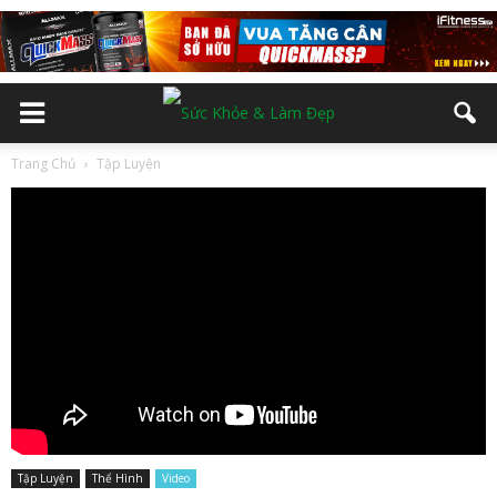
Trang Chủ
Tập Luyện
Tập Luyện
Thể Hình
Video