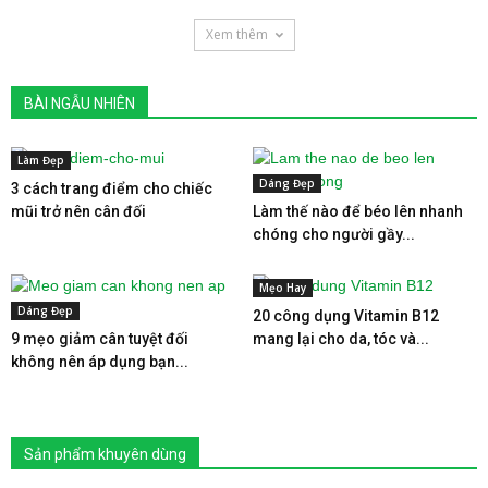
Xem thêm
BÀI NGẪU NHIÊN
Làm Đẹp
Dáng Đẹp
3 cách trang điểm cho chiếc
mũi trở nên cân đối
Làm thế nào để béo lên nhanh
chóng cho người gầy...
Mẹo Hay
Dáng Đẹp
20 công dụng Vitamin B12
9 mẹo giảm cân tuyệt đối
mang lại cho da, tóc và...
không nên áp dụng bạn...
Sản phẩm khuyên dùng