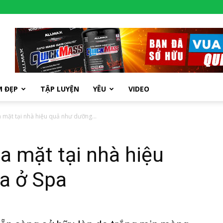
M ĐẸP
TẬP LUYỆN
YÊU
VIDEO
 mặt tại nhà hiệu quả như dưỡng...
a mặt tại nhà hiệu
a ở Spa