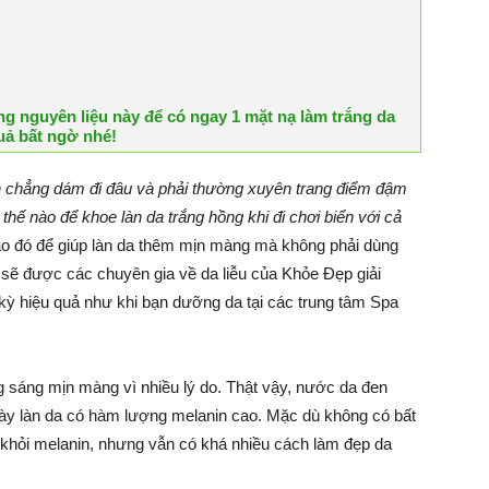
g nguyên liệu này để có ngay 1 mặt nạ làm trắng da
uả bất ngờ nhé!
ạn chẳng dám đi đâu và phải thường xuyên trang điểm đậm
thế nào để khoe làn da trắng hồng khi đi chơi biển với cả
o đó để giúp làn da thêm mịn màng mà không phải dùng
sẽ được các chuyên gia về da liễu của Khỏe Đẹp giải
ỳ hiệu quả như khi bạn dưỡng da tại các trung tâm Spa
 sáng mịn màng vì nhiều lý do. Thật vậy, nước da đen
này làn da có hàm lượng melanin cao. Mặc dù không có bất
 khỏi melanin, nhưng vẫn có khá nhiều cách làm đẹp da