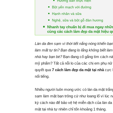
Hướng dẫn thực hiện
Bột yến mạch với đường
Hạnh nhân và sữa
Nghệ, sữa và bột gỗ đàn hương
Nhanh tay chuẩn bị đi mua ngay nhữn
cùng các cách làm đẹp da mặt hiệu q
Làn da đen sạm vì thời tiết nắng nóng khiến b
làm mất tự tin? Bạn đang lo lắng không biết làm 
nhà hay bạn bè?
Bạn đang cố gắng tìm cách nà
mỹ phẩm? Tất cả nỗi lo của các chị em phụ nữ 
quyết qua
7 cách làm đẹp da mặt tại nhà
cực k
nổi tiếng.
Nhiều người luôn mong ước có làn da mặt trắng
sạm làm mặt bạn trông cứ như loang lổ vì lúc 
kỳ cách nào để bảo vệ hệ miễn dịch của làn da
mặt tại nhà tự nhiên chỉ tốn khoảng 1 tháng.