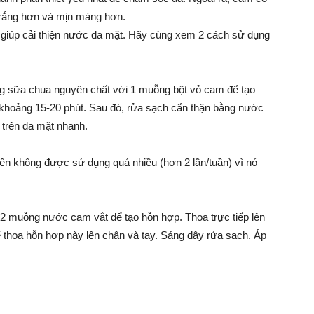
 trắng hơn và mịn màng hơn.
giúp cải thiện nước da mặt. Hãy cùng xem 2 cách sử dụng
g sữa chua nguyên chất với 1 muỗng bột vỏ cam để tạo
 khoảng 15-20 phút. Sau đó, rửa sạch cẩn thận bằng nước
 trên da mặt nhanh.
iên không được sử dụng quá nhiều (hơn 2 lần/tuần) vì nó
i 2 muỗng nước cam vắt để tạo hỗn hợp. Thoa trực tiếp lên
hể thoa hỗn hợp này lên chân và tay. Sáng dậy rửa sạch. Áp