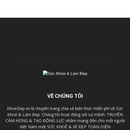
VỀ CHÚNG TÔI
KhoeDep.vn là chuyên trang chia sẻ kiến thức miễn phí về Sức
Khoẻ & Làm Đẹp. Chúng tôi hoạt động với sứ mệnh: TRUYỀN
CẢM HỨNG & TẠO ĐỘNG LỰC nhằm mang đến cho mỗi người
Việt Nam một SỨC KHOẺ & VẺ ĐẸP TOÀN DIỆN