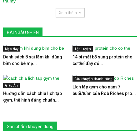
Xem thêm
BÀI NGẪU NHIÊN
Mẹo Hay
Tập Luyện
Danh sách 8 sai lầm khi dùng
14 bí mật bổ sung protein cho
bỉm cho bé mẹ...
cơ thể đầy đủ...
Câu chuyện thành công
Giáo Án
Lịch tập gym cho nam 7
Hướng dẫn cách chia lịch tập
buổi/tuần của Rob Riches pro...
gym, thể hình đúng chuẩn...
Sản phẩm khuyên dùng