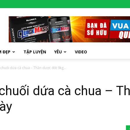
M ĐẸP
TẬP LUYỆN
YÊU
VIDEO
chuối dứa cà chua – Thần dược đốt 9kg...
chuối dứa cà chua – T
gày