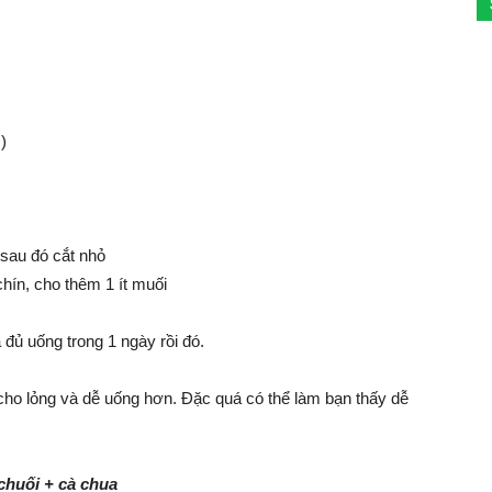
)
 sau đó cắt nhỏ
chín, cho thêm 1 ít muối
đủ uống trong 1 ngày rồi đó.
 cho lỏng và dễ uống hơn. Đặc quá có thể làm bạn thấy dễ
chuối + cà chua