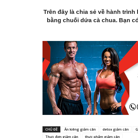
Trên đây là chia sẻ về hành trìn
bằng chuối dứa cà chua. Bạn c
CHỦ ĐỀ
Ăn kiêng giảm cân
detox giảm cân
G
Thực đơn giảm cân
thực phẩm giảm cân