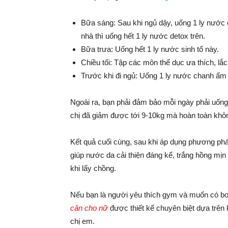
Bữa sáng: Sau khi ngủ dậy, uống 1 ly nước c
nhà thì uống hết 1 ly nước detox trên.
Bữa trưa: Uống hết 1 ly nước sinh tố này.
Chiều tối: Tập các môn thể dục ưa thích, lắ
Trước khi đi ngủ: Uống 1 ly nước chanh ấm (
Ngoài ra, bạn phải đảm bảo mỗi ngày phải uống 
chị đã giảm được tới 9-10kg mà hoàn toàn khô
Kết quả cuối cùng, sau khi áp dụng phương ph
giúp nước da cải thiện đáng kể, trắng hồng mịn
khi lấy chồng.
Nếu bạn là người yêu thích gym và muốn có bo
cân cho nữ
được thiết kế chuyên biệt dựa trê
chị em.