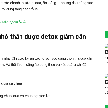
g nước chanh, nước bí đao, ăn kiêng… nhưng đau cũng vào
ồi cũng tăng cân trở lại.
c của người Nhật
 nhờ thần dược detox giảm cân
M
hâm nhà. Chị cực kỳ ấn tượng với vóc dáng thon thả của chị
6 
tr
ớm. Và thế là chị cũng áp dụng theo và kết quả là chị đã
D
i dứa cà chua
10
bằ