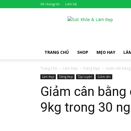
Về chúng tôi
Liên hệ
Khỏe
Đẹp
TRANG CHỦ
SHOP
MẸO HAY
LÀ
Trang Chủ
Làm Đẹp
Dáng Đẹp
Giảm cân bằng 
Làm Đẹp
Dáng Đẹp
Tập Luyện
Giảm cân
Giảm cân bằng 
9kg trong 30 n