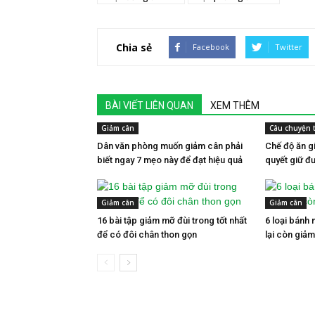
Chia sẻ
Facebook
Twitter
BÀI VIẾT LIÊN QUAN
XEM THÊM
Giảm cân
Câu chuyện 
Dân văn phòng muốn giảm cân phải
Chế độ ăn g
biết ngay 7 mẹo này để đạt hiệu quả
quyết giữ đ
Giảm cân
Giảm cân
16 bài tập giảm mỡ đùi trong tốt nhất
6 loại bánh 
để có đôi chân thon gọn
lại còn giả