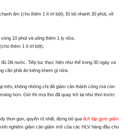
hanh ấm (cho thêm 1 ít ớt bột). Đi bộ nhanh 30 phút, về
c vòng 10 phút và uống thêm 1 ly nữa.
cho thêm 1 ít ớt bột).
đủ 2lit nước. Tiếp tục thực hiện như thế trong 30 ngày và
ng cần phải ăn kiêng khem gì nữa.
áp trên, không những chị đã giảm cân thành công mà còn
 màng hơn. Giờ thì mọi thứ đã quay trở lại như thời trước
dy thon gọn, quyến rũ nhất, đừng bỏ qua
lịch tập gym giảm
n kinh nghiệm giảm cân giảm mỡ của các HLV hàng đầu cho