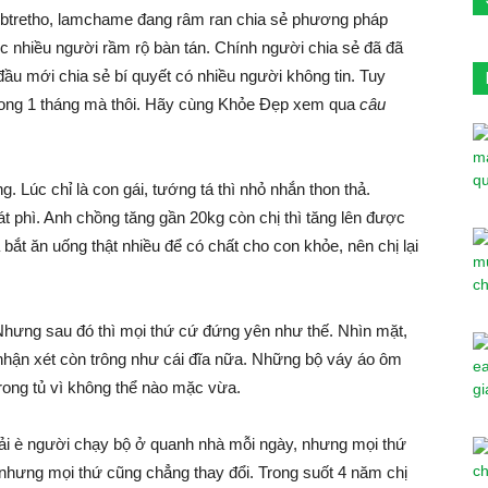
webtretho, lamchame đang râm ran chia sẻ phương pháp
 nhiều người rầm rộ bàn tán. Chính người chia sẻ đã đã
đầu mới chia sẻ bí quyết có nhiều người không tin. Tuy
 trong 1 tháng mà thôi. Hãy cùng Khỏe Đẹp xem qua
câu
. Lúc chỉ là con gái, tướng tá thì nhỏ nhắn thon thả.
t phì. Anh chồng tăng gần 20kg còn chị thì tăng lên được
bắt ăn uống thật nhiều để có chất cho con khỏe, nên chị lại
Nhưng sau đó thì mọi thứ cứ đứng yên như thế. Nhìn mặt,
o nhận xét còn trông như cái đĩa nữa. Những bộ váy áo ôm
rong tủ vì không thể nào mặc vừa.
hải è người chạy bộ ở quanh nhà mỗi ngày, nhưng mọi thứ
, nhưng mọi thứ cũng chẳng thay đổi. Trong suốt 4 năm chị