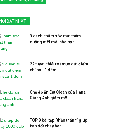
NỔI BẬT NHẤT
3 cách chăm sóc mắt thâm
quầng mệt mỏi cho bạn...
22 tuyệt chiêu trị mụn dứt điểm
chỉ sau 1 đêm...
Chế độ ăn Eat Clean của Hana
Giang Anh giảm mỡ...
TOP 9 bài tập “thần thánh” giúp
bạn đốt cháy hơn...