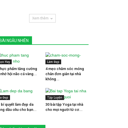
Xem thêm
BÀI NGẪU NHIÊN
ẹo Hay
Làm Đẹp
thực phẩm tăng cường
4 mẹo chăm sóc móng
í nhớ hội não cá vàng...
chân đơn giản tại nhà
không...
a Đẹp
Tập Luyện
 bí quyết làm đẹp da
30 bài tập Yoga tại nhà
ng dầu oliu cho bạn...
cho mọi người từ cơ...