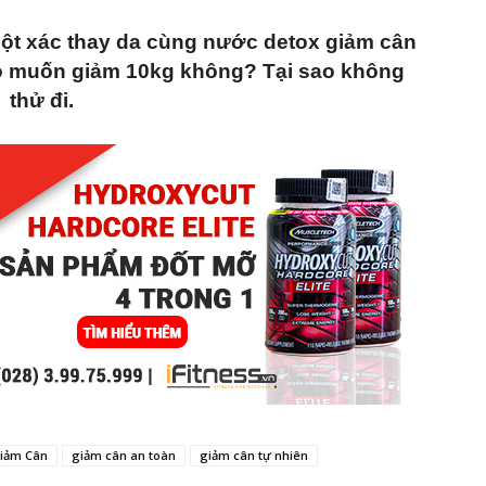
h lột xác thay da cùng nước detox giảm cân
ó muốn giảm 10kg không? Tại sao không
thử đi.
iảm Cân
giảm cân an toàn
giảm cân tự nhiên