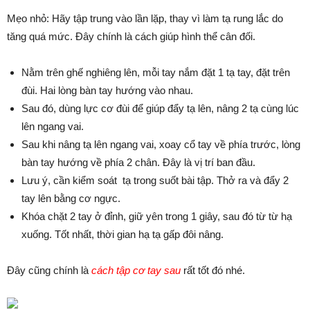
Mẹo nhỏ: Hãy tập trung vào lần lặp, thay vì làm tạ rung lắc do
tăng quá mức. Đây chính là cách giúp hình thể cân đối.
Nằm trên ghế nghiêng lên, mỗi tay nắm đặt 1 tạ tay, đặt trên
đùi. Hai lòng bàn tay hướng vào nhau.
Sau đó, dùng lực cơ đùi để giúp đẩy tạ lên, nâng 2 tạ cùng lúc
lên ngang vai.
Sau khi nâng tạ lên ngang vai, xoay cổ tay về phía trước, lòng
bàn tay hướng về phía 2 chân. Đây là vị trí ban đầu.
Lưu ý, cần kiểm soát tạ trong suốt bài tập. Thở ra và đẩy 2
tay lên bằng cơ ngực.
Khóa chặt 2 tay ở đỉnh, giữ yên trong 1 giây, sau đó từ từ hạ
xuống. Tốt nhất, thời gian hạ tạ gấp đôi nâng.
Đây cũng chính là
cách tập cơ tay sau
rất tốt đó nhé.