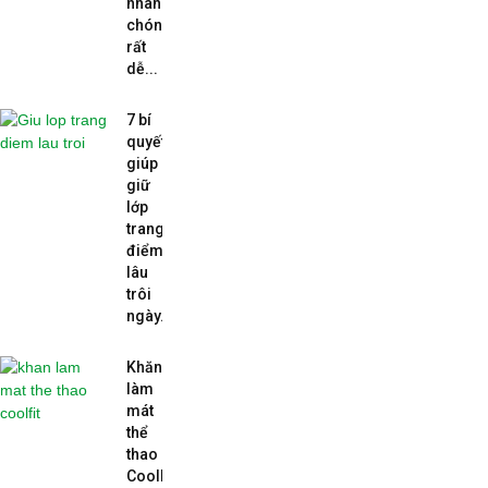
nhanh
chóng
rất
dễ...
7 bí
quyết
giúp
giữ
lớp
trang
điểm
lâu
trôi
ngày...
Khăn
làm
mát
thể
thao
CoolFit: