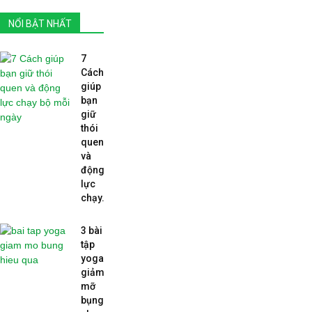
NỔI BẬT NHẤT
7
Cách
giúp
bạn
giữ
thói
quen
và
động
lực
chạy...
3 bài
tập
yoga
giảm
mỡ
bụng