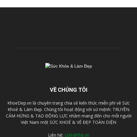
VỀ CHÚNG TÔI
KhoeDep.vn là chuyên trang chia sẻ kiến thức miễn phí về Sức
Khoẻ & Làm Đẹp. Chúng tôi hoạt động với sứ mệnh: TRUYỀN
CẢM HỨNG & TẠO ĐỘNG LỰC nhằm mang đến cho mỗi người
Việt Nam một SỨC KHOẺ & VẺ ĐẸP TOÀN DIỆN
Liên hệ:
cskh@fhb.vn