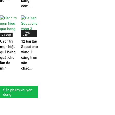
đơn...
bằng
cơm...
Dáng
Da Đẹp
Đẹp
Cách trị
12 bài tập
mụn hiệu
Squat cho
quả bằng
vòng 3
quất cho
căng tròn
làn da
săn
mịn...
chắc...
Sản phẩm khuyên
dùng