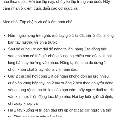
nào thua cuộc. Với bài tập này, chủ yếu tập trung vào duỗi. Hãy
cảm nhận ở điểm cuối, duỗi các cơ ngực ra.
Mẹo nhỏ: Tập chậm và có kiểm soát nhé.
Nằm ngửa lưng trên ghế, mỗi tay giữ 1 tạ đặt trên 2 đùi. 2 lòng
bàn tay hướng về phía trước.
Sau đó dùng lực cơ đùi để nâng tạ lên, nâng 2 tạ đồng thời,
sao cho bạn có thể giữ chúng ở ngang chiều cao của vai, hai
lòng bàn tay hướng vào nhau. Nâng tạ lên, sau đó dừng 1
chút, khóa chặt 2 tay. Đó là vị trí ban đầu.
Giữ 2 cùi chỏ hơi cong 1 ít để ngăn không dồn áp lực nhiều
quá vào vùng bắp tay, hạ 2 tay xuống 2 bên theo chuyển động
vòng cung rộng cho tới khi nào bạn cảm thấy ngực duỗi ra. Hít
vào khi thực hiện động tác. Mẹo nhỏ: Hai tay luôn giữ cố định,
chỉ xoay khớp vai.
Hạ 2 tay xuống vị trí ban đầu khi ép chặt các cơ ngực và thở
ra. Thời gian hạ tạ gấp đối nâng.