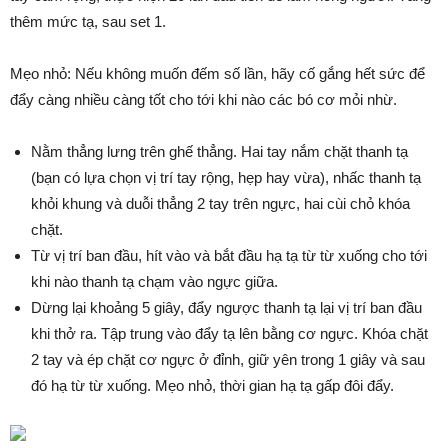
thêm mức tạ, sau set 1.
Mẹo nhỏ: Nếu không muốn đếm số lần, hãy cố gắng hết sức để
đẩy càng nhiều càng tốt cho tới khi nào các bó cơ mỏi nhừ.
Nằm thẳng lưng trên ghế thẳng. Hai tay nắm chặt thanh tạ
(bạn có lựa chọn vị trí tay rộng, hẹp hay vừa), nhấc thanh tạ
khỏi khung và duỗi thẳng 2 tay trên ngực, hai cùi chỏ khóa
chặt.
Từ vị trí ban đầu, hít vào và bắt đầu hạ tạ từ từ xuống cho tới
khi nào thanh tạ chạm vào ngực giữa.
Dừng lại khoảng 5 giây, đẩy ngược thanh tạ lại vị trí ban đầu
khi thở ra. Tập trung vào đẩy tạ lên bằng cơ ngực. Khóa chặt
2 tay và ép chặt cơ ngực ở đỉnh, giữ yên trong 1 giây và sau
đó hạ từ từ xuống. Mẹo nhỏ, thời gian hạ tạ gấp đôi đẩy.