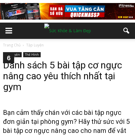
Trang Chủ
Tập Luyện
Tập Luyện
Thể Hình
2
3
4
5
6
Danh sách 5 bài tập cơ ngực
nâng cao yêu thích nhất tại
gym
Bạn cảm thấy chán với các bài tập ngực
đơn giản tại phòng gym? Hãy thử sức với 5
bài tập cơ ngực nâng cao cho nam để vắt