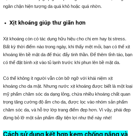
ngăn chặn hiện tượng da quá khô hoặc quá nhờn.
Xịt khoáng giúp thư giãn hơn
Xịt khoáng còn có tác dụng hữu hiệu cho chị em hay bị stress.
Bất kỳ thời điểm nào trong ngày, khi thấy mệt mỏi, bạn có thể xịt
khoáng lên bề mặt da để thúc đẩy tinh thần. Để thêm tỉnh táo, bạn
có thể đặt bình xịt vào tủ lạnh trước khi phun lên bề mặt da.
Có thể không ít người vẫn còn bỡ ngỡ với khái niệm xịt
khoáng
cho da mặt. Nhưng nước xịt khoáng được biết là một loại
mỹ phẩm chăm sóc da dạng lỏng, chứa nhiều khoáng chất quan
trọng tăng cường độ ẩm cho da, được lọc vào nhóm sản phẩm
chăm sóc da, và hỗ trợ lớp trang điểm đẹp hơn. Vì vậy, phái đẹp
đừng bỏ lỡ một sản phẩm đầy tiện lợi như thế này nhé!
Cách sử dụng kết hợp kem chống nắng và