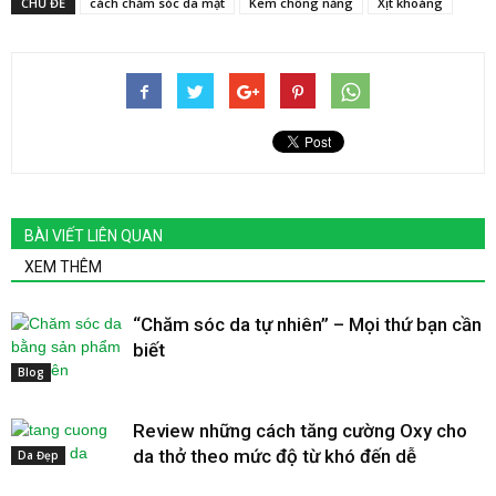
CHỦ ĐỀ
cách chăm sóc da mặt
Kem chống nắng
Xịt khoáng
BÀI VIẾT LIÊN QUAN
XEM THÊM
“Chăm sóc da tự nhiên” – Mọi thứ bạn cần
biết
Blog
Review những cách tăng cường Oxy cho
da thở theo mức độ từ khó đến dễ
Da Đẹp