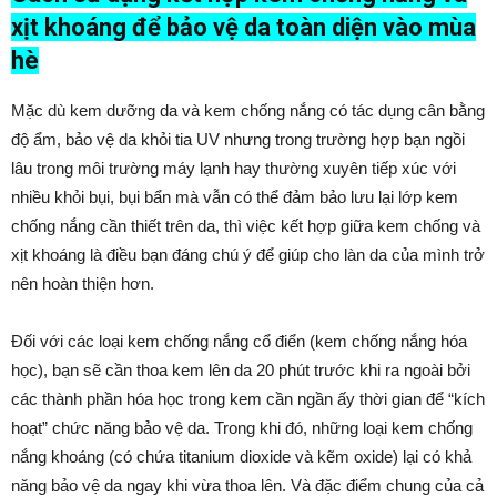
xịt khoáng để bảo vệ da toàn diện vào mùa
hè
Mặc dù kem dưỡng da và kem chống nắng có tác dụng cân bằng
độ ẩm, bảo vệ da khỏi tia UV nhưng trong trường hợp bạn ngồi
lâu trong môi trường máy lạnh hay thường xuyên tiếp xúc với
nhiều khỏi bụi, bụi bẩn mà vẫn có thể đảm bảo lưu lại lớp kem
chống nắng cần thiết trên da, thì việc kết hợp giữa kem chống và
xịt khoáng là điều bạn đáng chú ý để giúp cho làn da của mình trở
nên hoàn thiện hơn.
Đối với các loại kem chống nắng cổ điển (kem chống nắng hóa
học), bạn sẽ cần thoa kem lên da 20 phút trước khi ra ngoài bởi
các thành phần hóa học trong kem cần ngần ấy thời gian để “kích
hoạt” chức năng bảo vệ da. Trong khi đó, những loại kem chống
nắng khoáng (có chứa titanium dioxide và kẽm oxide) lại có khả
năng bảo vệ da ngay khi vừa thoa lên. Và đặc điểm chung của cả