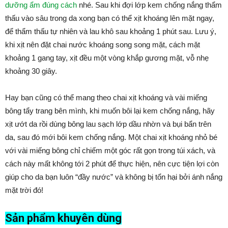
dưỡng ẩm đúng cách
nhé. Sau khi đợi lớp kem chống nắng thẩm
thấu vào sâu trong da xong bạn có thể xịt khoáng lên mặt ngay,
để thẩm thấu tự nhiên và lau khô sau khoảng 1 phút sau. Lưu ý,
khi xịt nên đặt chai nước khoáng song song mặt, cách mặt
khoảng 1 gang tay, xịt đều một vòng khắp gương mặt, vỗ nhẹ
khoảng 30 giây.
Hay bạn cũng có thể mang theo chai xịt khoáng và vài miếng
bông tẩy trang bên mình, khi muốn bôi lại kem chống nắng, hãy
xịt ướt da rồi dùng bông lau sạch lớp dầu nhờn và bụi bẩn trên
da, sau đó mới bôi kem chống nắng. Một chai xịt khoáng nhỏ bé
với vài miếng bông chỉ chiếm một góc rất gọn trong túi xách, và
cách này mất không tới 2 phút để thực hiện, nên cực tiện lợi còn
giúp cho da bạn luôn “đầy nước” và không bị tổn hại bởi ánh nắng
mặt trời đó!
Sản phẩm khuyên dùng