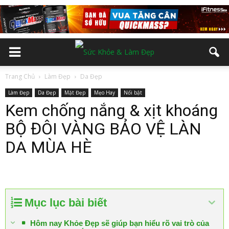
Trang Chủ
Làm Đẹp
Da Đẹp
Làm Đẹp
Da Đẹp
Mặt Đẹp
Mẹo Hay
Nổi bật
Kem chống nắng & xịt khoáng
BỘ ĐÔI VÀNG BẢO VỆ LÀN
DA MÙA HÈ
Mục lục bài biết
Hôm nay Khỏe Đẹp sẽ giúp bạn hiểu rõ vai trò của