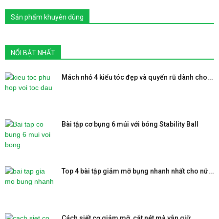
Sản phẩm khuyên dùng
NỔI BẬT NHẤT
Mách nhỏ 4 kiểu tóc đẹp và quyến rũ dành cho...
Bài tập cơ bụng 6 múi với bóng Stability Ball
Top 4 bài tập giảm mỡ bụng nhanh nhất cho nữ...
Cách siết cơ giảm mỡ, cắt nét mà vẫn giữ