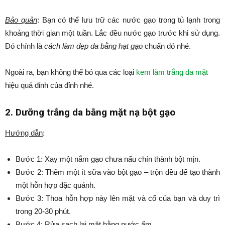
Bảo quản
: Bạn có thể lưu trữ các nước gạo trong tủ lạnh trong
khoảng thời gian một tuần. Lắc đều nước gạo trước khi sử dụng.
Đó chính là
cách làm đẹp da bằng hạt gạo
chuẩn đó nhé.
Ngoài ra, bạn không thể bỏ qua các loại
kem làm trắng da mặt
hiệu quả đỉnh của đỉnh nhé.
2. Dưỡng trắng da bằng mặt nạ bột gạo
Hướng dẫn
:
Bước 1: Xay một nắm gạo chưa nấu chín thành bột mịn.
Bước 2: Thêm một ít sữa vào bột gạo – trộn đều để tạo thành
một hỗn hợp đặc quánh.
Bước 3: Thoa hỗn hợp này lên mặt và cổ của bạn và duy trì
trong 20-30 phút.
Bước 4: Rửa sạch lại mặt bằng nước ấm.