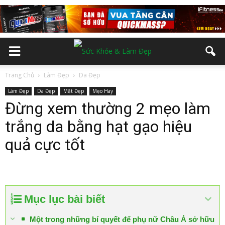
Trang Chủ
Làm Đẹp
Da Đẹp
Làm Đẹp
Da Đẹp
Mặt Đẹp
Mẹo Hay
Đừng xem thường 2 mẹo làm
trắng da bằng hạt gạo hiệu
quả cực tốt
Mục lục bài biết
Một trong những bí quyết để phụ nữ Châu Á sở hữu