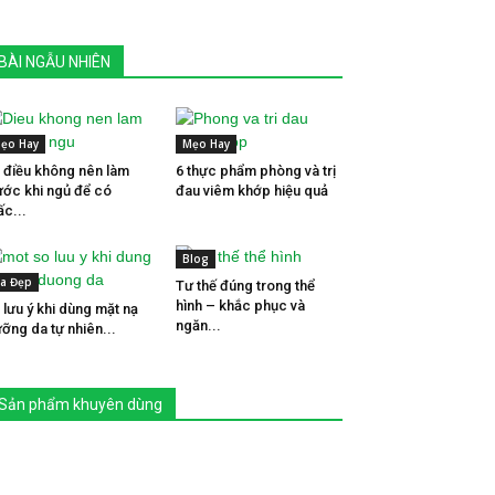
BÀI NGẪU NHIÊN
ẹo Hay
Mẹo Hay
 điều không nên làm
6 thực phẩm phòng và trị
ước khi ngủ để có
đau viêm khớp hiệu quả
ấc...
Blog
a Đẹp
Tư thế đúng trong thể
hình – khắc phục và
 lưu ý khi dùng mặt nạ
ngăn...
ỡng da tự nhiên...
Sản phẩm khuyên dùng