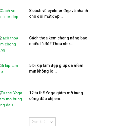
8 cách vẽ eyeliner đẹp và nhanh
cho đôi mắt đẹp...
Cách thoa kem chống nắng bao
nhiêu là đủ? Thoa như...
5 bí kíp làm đẹp giúp da mềm
mịn không lo...
12 tư thế Yoga giảm mỡ bụng
cứng đầu chị em...
Xem thêm