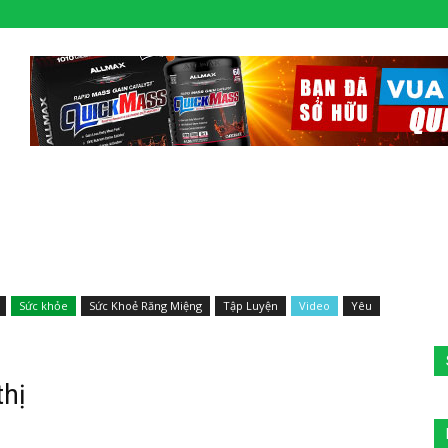
Sức khỏe
Sức Khoẻ Răng Miệng
Tập Luyện
Video
Yêu
thị