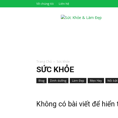
Về chúng tôi
Liên hệ
Khỏe
Đẹp
Trang Chủ
Sức khỏe
SỨC KHỎE
Blog
Dinh dưỡng
Làm Đẹp
Mẹo Hay
Nổi bật
Không có bài viết để hiển 