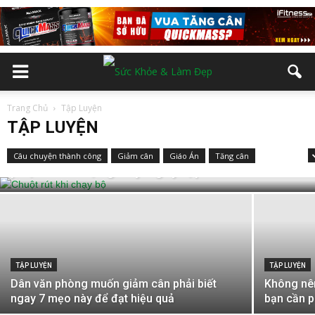
Trang Chủ
Tập Luyện
TẬP LUYỆN
TẬP LUYỆN
Chuột rút khi chạy bộ: Lý do và cách khắc
Câu chuyện thành công
Giảm cân
Giáo Án
Tăng cân
phục tình trạng này ngay lập tức
Thể Hình
TẬP LUYỆN
TẬP LUYỆN
Dân văn phòng muốn giảm cân phải biết
Không nên
ngay 7 mẹo này để đạt hiệu quả
bạn cần p