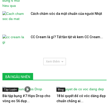
Cách chăm sóc da mặt chuẩn của người Nhật
CC Cream là gì? Tất tần tật về kem CC Cream...
Xem thêm
BÀI NGẪU NHIÊN
Tập Luyện
Blog
Bài tập bụng #7 Hips Drop cho
18 bí quyết để có vóc dáng đẹp
vòng eo 56 đẹp...
chuẩn chẳng ai...