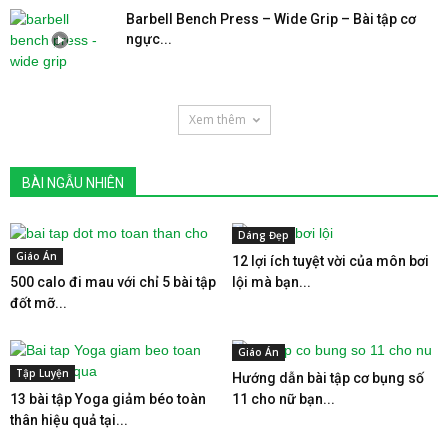
Barbell Bench Press – Wide Grip – Bài tập cơ
ngực...
Xem thêm
BÀI NGẪU NHIÊN
Dáng Đẹp
Giáo Án
12 lợi ích tuyệt vời của môn bơi
500 calo đi mau với chỉ 5 bài tập
lội mà bạn...
đốt mỡ...
Giáo Án
Tập Luyện
Hướng dẫn bài tập cơ bụng số
13 bài tập Yoga giảm béo toàn
11 cho nữ bạn...
thân hiệu quả tại...