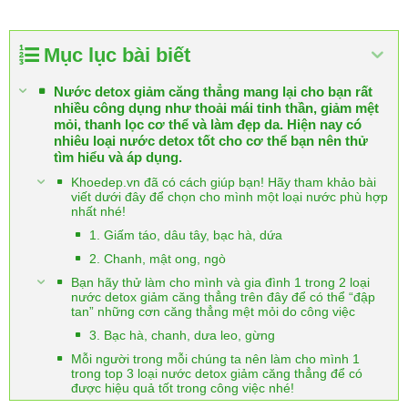
Mục lục bài biết
Nước detox giảm căng thẳng mang lại cho bạn rất
nhiều công dụng như thoải mái tinh thần, giảm mệt
mỏi, thanh lọc cơ thể và làm đẹp da. Hiện nay có
nhiêu loại nước detox tốt cho cơ thể bạn nên thử
tìm hiểu và áp dụng.
Khoedep.vn đã có cách giúp bạn! Hãy tham khảo bài
viết dưới đây để chọn cho mình một loại nước phù hợp
nhất nhé!
1. Giấm táo, dâu tây, bạc hà, dứa
2. Chanh, mật ong, ngò
Bạn hãy thử làm cho mình và gia đình 1 trong 2 loại
nước detox giảm căng thẳng trên đây để có thể “đập
tan” những cơn căng thẳng mệt mỏi do công việc
3. Bạc hà, chanh, dưa leo, gừng
Mỗi người trong mỗi chúng ta nên làm cho mình 1
trong top 3 loại nước detox giảm căng thẳng để có
được hiệu quả tốt trong công việc nhé!