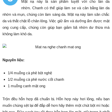
Mặt nạ này là sản phẩm tuyệt vời cho làn da
nhờn. Chanh có thể giúp làm se và cân bằng làn da
nhờn và mụn, chúng còn làm sáng da. Mặt nạ này làm săn chắc
da và thắt chặt lỗ chân lông. Việc giữ ẩm và dưỡng ẩm được mật
ong cung cấp, chúng còn giúp bạn giảm bã nhờn dư thừa mà
không làm khô da.
Nguyên liệu:
1/4 muỗng cà phê bột nghệ
1/2 muỗng cà phê nước cốt chanh
1 muỗng canh mật ong
Trộn đều hỗn hợp đã chuẩn bị. Hỗn hợp này hơi lỏng, nếu bạn
muốn chúng sệt lại để đắp dễ hơn hãy thêm một chút bột mì hoặc
bột gạo. Rửa sạch tay rồi thoa hỗn hợp lên mặt, giữ trong ít nhất