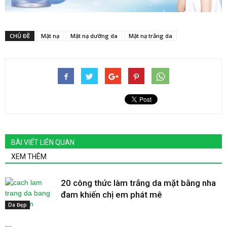
CHỦ ĐỀ
Mặt nạ
Mặt nạ dưỡng da
Mặt nạ trắng da
BÀI VIẾT LIÊN QUAN
XEM THÊM
20 công thức làm trắng da mặt bằng nha
đam khiến chị em phát mê
Da Đẹp