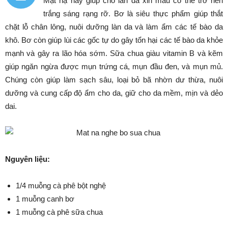
Mặt nạ này giúp cho làn da xỉn màu có thể trở nên
trắng sáng rạng rỡ. Bơ là siêu thực phẩm giúp thắt
chặt lỗ chân lông, nuôi dưỡng làn da và làm ẩm các tế bào da
khô. Bơ còn giúp lùi các gốc tự do gây tổn hại các tế bào da khỏe
mạnh và gây ra lão hóa sớm. Sữa chua giàu vitamin B và kẽm
giúp ngăn ngừa được mụn trứng cá, mụn đầu đen, và mụn mủ.
Chúng còn giúp làm sạch sâu, loại bỏ bã nhờn dư thừa, nuôi
dưỡng và cung cấp độ ẩm cho da, giữ cho da mềm, mịn và dẻo
dai.
Nguyên liệu:
1/4 muỗng cà phê bột nghệ
1 muỗng canh bơ
1 muỗng cà phê sữa chua