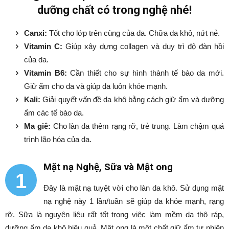
dưỡng chất có trong nghệ nhé!
Canxi:
Tốt cho lớp trên cùng của da. Chữa da khô, nứt nẻ.
Vitamin C:
Giúp xây dựng collagen và duy trì độ đàn hồi
của da.
Vitamin B6:
Cần thiết cho sự hình thành tế bào da mới.
Giữ ẩm cho da và giúp da luôn khỏe mạnh.
Kali:
Giải quyết vấn đề da khô bằng cách giữ ẩm và dưỡng
ẩm các tế bào da.
Ma giê:
Cho làn da thêm rạng rỡ, trẻ trung. Làm chậm quá
trình lão hóa của da.
Mặt nạ Nghệ, Sữa và Mật ong
1
Đây là mặt nạ tuyệt vời cho làn da khô. Sử dụng mặt
nạ nghệ này 1 lần/tuần sẽ giúp da khỏe mạnh, rạng
rỡ. Sữa là nguyên liệu rất tốt trong việc làm mềm da thô ráp,
dưỡng ẩm da khô hiệu quả. Mật ong là một chất giữ ẩm tự nhiên