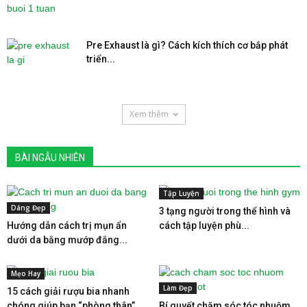
Pre Exhaust là gì? Cách kích thích cơ bắp phát
triển...
Xem thêm
BÀI NGẪU NHIÊN
Tập Luyện
Dáng Đẹp
3 tạng người trong thể hình và
Hướng dẫn cách trị mụn ẩn
cách tập luyện phù...
dưới da bằng mướp đắng...
Mẹo Hay
Làm Đẹp
15 cách giải rượu bia nhanh
chóng giúp bạn “phòng thân”...
Bí quyết chăm sóc tóc nhuộm