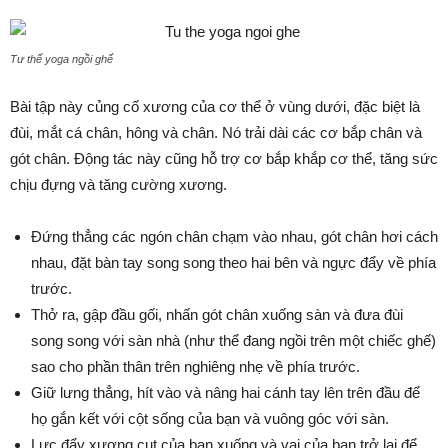
Tư thế yoga ngồi ghế
Bài tập này củng cố xương của cơ thể ở vùng dưới, đặc biệt là
đùi, mắt cá chân, hông và chân. Nó trải dài các cơ bắp chân và
gót chân. Động tác này cũng hỗ trợ cơ bắp khắp cơ thể, tăng sức
chịu đựng và tăng cường xương.
Đứng thẳng các ngón chân chạm vào nhau, gót chân hơi cách
nhau, đặt bàn tay song song theo hai bên và ngực đẩy về phía
trước.
Thở ra, gập đầu gối, nhấn gót chân xuống sàn và đưa đùi
song song với sàn nhà (như thể đang ngồi trên một chiếc ghế)
sao cho phần thân trên nghiêng nhẹ về phía trước.
Giữ lưng thẳng, hít vào và nâng hai cánh tay lên trên đầu để
họ gắn kết với cột sống của bạn và vuông góc với sàn.
Lực đẩy xương cụt của bạn xuống và vai của bạn trở lại để