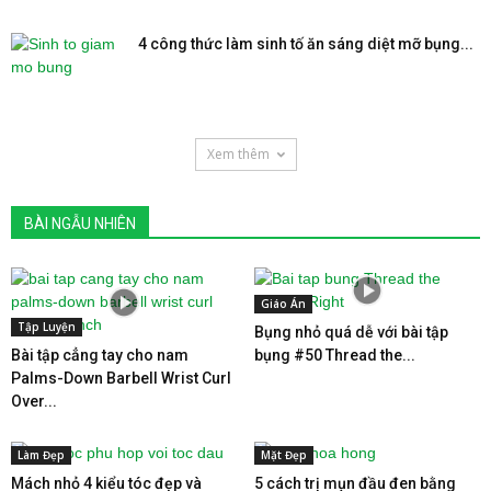
4 công thức làm sinh tố ăn sáng diệt mỡ bụng...
Xem thêm
BÀI NGẪU NHIÊN
Giáo Án
Tập Luyện
Bụng nhỏ quá dễ với bài tập
Bài tập cẳng tay cho nam
bụng #50 Thread the...
Palms-Down Barbell Wrist Curl
Over...
Làm Đẹp
Mặt Đẹp
Mách nhỏ 4 kiểu tóc đẹp và
5 cách trị mụn đầu đen bằng