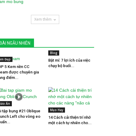
Xem thêm
BÀI NGẪU NHIÊN
Blog
àm Đẹp
Bật mí: 7 lợi ích của việc
chạy bộ buổi...
P 5 Kem nền CC
eam được chuyên gia
ang điểm...
iáo Án
Mẹo Hay
i tập bụng #21 Oblique
unch Left cho vòng eo
14 Cách cải thiện trí nhớ
uẩn...
một cách tự nhiên cho...