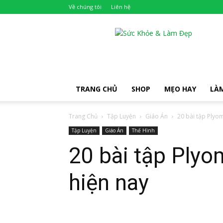
Về chúng tôi
Liên hệ
Khỏe
Đẹp
TRANG CHỦ
SHOP
MẸO HAY
LÀ
Trang Chủ
Tập Luyện
Giáo Án
20 bài tập Plyom
Tập Luyện
Giáo Án
Thể Hình
20 bài tập Plyo
hiện nay