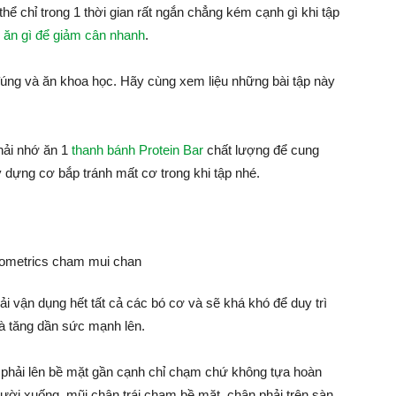
thể chỉ trong 1 thời gian rất ngắn chẳng kém cạnh gì khi tập
n
ăn gì để giảm cân nhanh
.
đúng và ăn khoa học. Hãy cùng xem liệu những bài tập này
phải nhớ ăn 1
thanh bánh Protein Bar
chất lượng để cung
 dựng cơ bắp tránh mất cơ trong khi tập nhé.
ải vận dụng hết tất cả các bó cơ và sẽ khá khó để duy trì
 và tăng dần sức mạnh lên.
 phải lên bề mặt gần cạnh chỉ chạm chứ không tựa hoàn
gười xuống, mũi chân trái chạm bề mặt, chân phải trên sàn.