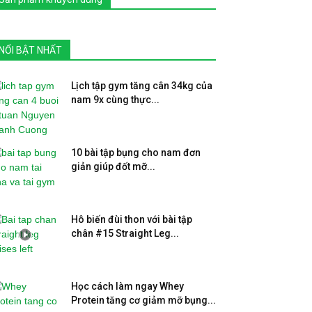
NỔI BẬT NHẤT
Lịch tập gym tăng cân 34kg của
nam 9x cùng thực...
10 bài tập bụng cho nam đơn
giản giúp đốt mỡ...
Hô biến đùi thon với bài tập
chân #15 Straight Leg...
Học cách làm ngay Whey
Protein tăng cơ giảm mỡ bụng...