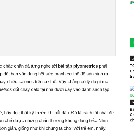
L
dục chắc chắn đã từng nghe tới
bài tập plyometrics
phải
TO
Cr
úp đốt bạn vận dụng hết sức mạnh cơ thể để sản sinh ra
tr
áy nhiều calories trên cơ thể. Vậy chẳng có lý do gì mà
etrics
đốt cháy calo tại nhà dưới đây vào danh sách tập
G
Bà
, hãy đọc thật kỹ trước khi bắt đầu. Đó là cách tốt nhất để
Cr
hạn chế được những chấn thương không đáng tiếc. Nhìn
ch
ơn giản, giống như khi chúng ta chơi với trẻ em, nhảy,