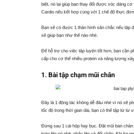
biệt, nó lại giúp bạn thay đổi được vóc dáng cơ 
Cardio nếu kết hợp cùng với 1 chế độ thực đơ
Bạn sẽ có được 1 thân hình săn chắc nếu tập 
sẽ giúp bạn như thế nào nhé.
Để hỗ trợ cho việc tập luyện tốt hơn, bạn cần 
cấp cho cơ thể nhiều protein và năng lượng xây
1. Bài tập chạm mũi chân
Đây là 1 động tác không dễ đâu nhé vì nó sẽ ph
tốc độ trong thời gian dài, bạn có thể tập từ từ
Đứng sau 1 cái hộp hay bục. Đặt mũi bàn chân
toàn lên nó nhé, nhảy lên và đổi chân. Khi hạ n