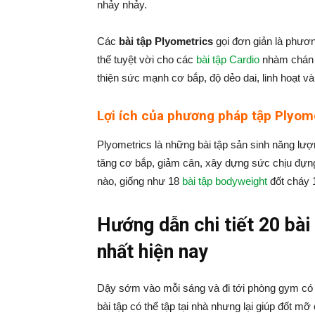
nhảy nhảy.
Các
bài tập Plyometrics
gọi đơn giản là phươn
thế tuyệt vời cho các
bài tập Cardio
nhàm chán m
thiện sức mạnh cơ bắp, độ dẻo dai, linh hoạt v
Lợi ích của phương pháp tập Plyom
Plyometrics là những bài tập sản sinh năng lư
tăng cơ bắp, giảm cân, xây dựng sức chịu đựng
nào, giống như 18
bài tập bodyweight
đốt cháy 
Hướng dẫn chi tiết 20 bài
nhất hiện nay
Dậy sớm vào mỗi sáng và đi tới phòng gym có v
bài tập có thể tập tại nhà nhưng lại giúp đốt m