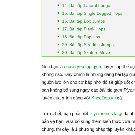
14. Bài tập Lateral Lunge
15. Bài tập Single Legged Hops
16. Bài tập Box Jumps
17. Bài tập Plank Hops
18. Bài tập Pop Ups
29. Bài tập Straddle Jumps
20. Bài tập Skaters Move
Nếu bạn là
người yêu tập gym
, luyện tập thể 
không nào. Đây chính là những dạng bài tập gi
nguồn lực lớn cho cơ bắp nhờ đó sẽ giúp đốt ch
bạn không bổ sung ngay các
bài tập gym Plyom
luyện của mình cùng với
KhoeDep.vn
cả.
Trước hết, bạn phải biết
Plyometrics là gì
đã nhé
bảo vệ bạn, vừa bổ sung thêm kiến thức vừa 
chung, thì đây là 1 phương pháp tập luyện khá đ