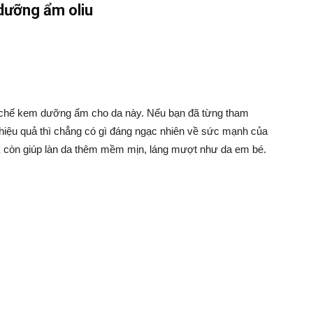
ưỡng ẩm oliu
tự chế kem dưỡng ẩm cho da này. Nếu bạn đã từng tham
iệu quả thì chẳng có gì đáng ngạc nhiên về sức mạnh của
 E còn giúp làn da thêm mềm mịn, láng mượt như da em bé.