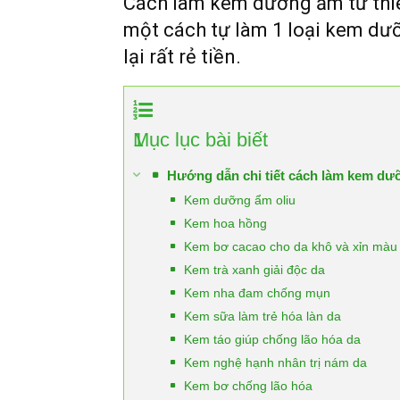
Cách làm kem dưỡng ẩm từ thi
một cách tự làm 1 loại kem d
lại rất rẻ tiền.
1
Mục lục bài biết
Hướng dẫn chi tiết cách làm kem dưỡ
Kem dưỡng ẩm oliu
Kem hoa hồng
Kem bơ cacao cho da khô và xỉn màu
Kem trà xanh giải độc da
Kem nha đam chống mụn
Kem sữa làm trẻ hóa làn da
Kem táo giúp chống lão hóa da
Kem nghệ hạnh nhân trị nám da
Kem bơ chống lão hóa