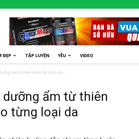
M ĐẸP
TẬP LUYỆN
YÊU
VIDEO
ưỡng ẩm từ thiên nhiên tốt nhất cho...
 dưỡng ẩm từ thiên
o từng loại da