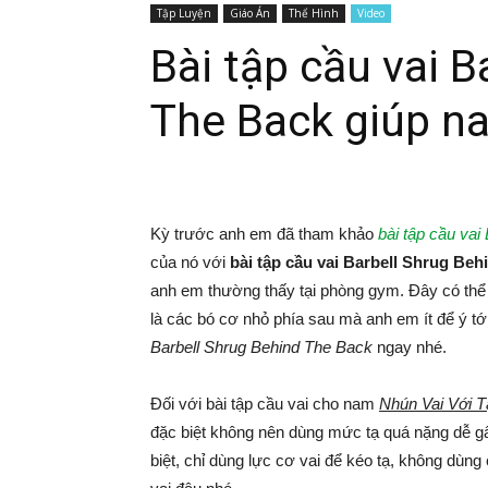
Tập Luyện
Giáo Án
Thể Hình
Video
Bài tập cầu vai B
The Back giúp n
Kỳ trước anh em đã tham khảo
bài tập cầu vai
của nó với
bài tập cầu vai Barbell Shrug Be
anh em thường thấy tại phòng gym. Đây có thể c
là các bó cơ nhỏ phía sau mà anh em ít để ý 
Barbell Shrug Behind The Back
ngay nhé.
Đối với bài tập cầu vai cho nam
Nhún Vai Với 
đặc biệt không nên dùng mức tạ quá nặng dễ 
biệt, chỉ dùng lực cơ vai để kéo tạ, không dùn