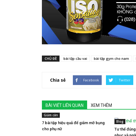
CHỦ ĐỀ
bài tập cầu vai
bài tập gym cho nam
Chia sẻ
Facebook
Twitter
BÀI VIẾT LIÊN QUAN
XEM THÊM
Giảm cân
Blog
7 bài tập hiệu quả để giảm mỡ bụng
cho phụ nữ
Tư thế đúng
phục và ngă