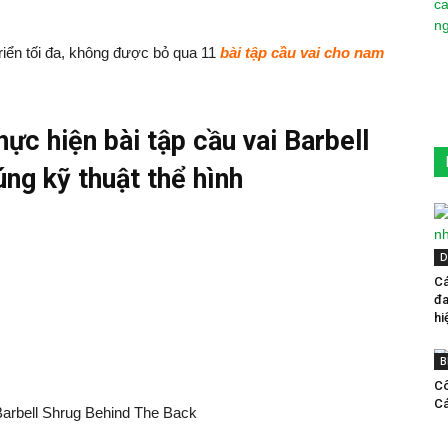
triển tối đa, không được bỏ qua 11
bài tập cầu vai cho nam
ực hiện bài tập cầu vai Barbell
ng kỹ thuật thể hình
D
Cá
đa
hi
B
Cô
Cá