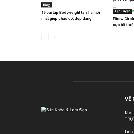
Blog
Tập Luyện
19 bài tập Bodyweight tại nhà mới
nhất giúp chắc cơ, đẹp dáng
Elbow Circle
cực tốt trướ
VỀ 
Khoe
TRU
Liên