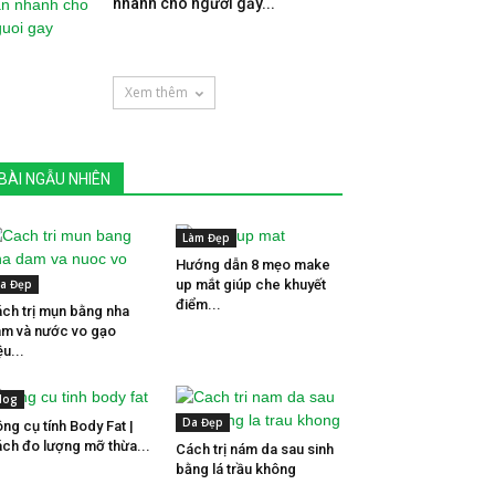
nhanh cho người gầy...
Xem thêm
BÀI NGẪU NHIÊN
Làm Đẹp
Hướng dẫn 8 mẹo make
a Đẹp
up mắt giúp che khuyết
điểm...
ch trị mụn bằng nha
m và nước vo gạo
ệu...
log
Da Đẹp
ng cụ tính Body Fat |
ch đo lượng mỡ thừa...
Cách trị nám da sau sinh
bằng lá trầu không