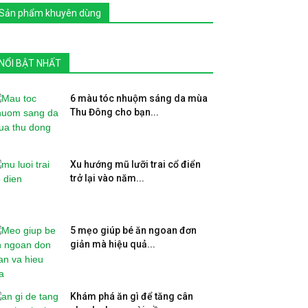
Sản phẩm khuyên dùng
NỔI BẬT NHẤT
6 màu tóc nhuộm sáng da mùa
Thu Đông cho bạn...
Xu hướng mũ lưỡi trai cổ điển
trở lại vào năm...
5 mẹo giúp bé ăn ngoan đơn
giản mà hiệu quả...
Khám phá ăn gì để tăng cân