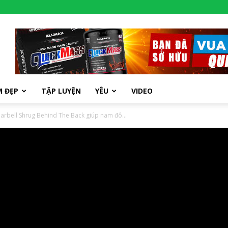
M ĐẸP
TẬP LUYỆN
YÊU
VIDEO
Barbell Shrug Behind The Back giúp nam đô...