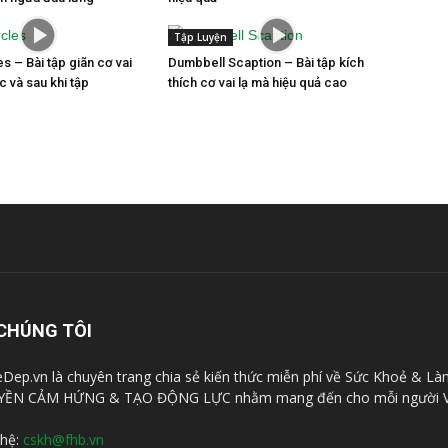
Tập Luyện
s – Bài tập giãn cơ vai
Dumbbell Scaption – Bài tập kích
c và sau khi tập
thích cơ vai lạ mà hiệu quả cao
CHÚNG TÔI
Dep.vn là chuyên trang chia sẻ kiến thức miễn phí về Sức Khoẻ & Là
YỀN CẢM HỨNG & TẠO ĐỘNG LỰC nhằm mang đến cho mỗi người V
 hệ:
cskh@fhb.vn