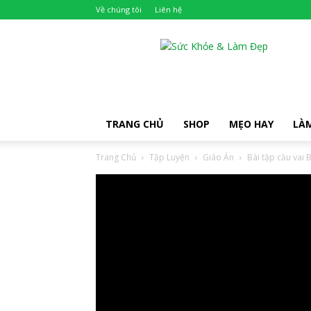
Về chúng tôi
Liên hệ
Khỏe
Đẹp
TRANG CHỦ
SHOP
MẸO HAY
LÀ
Trang Chủ
Tập Luyện
Giáo Án
Bài tập cầu vai 