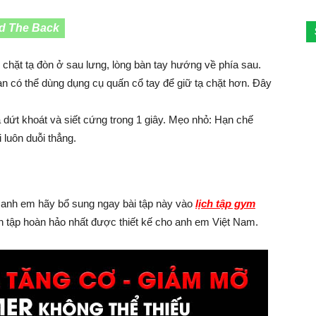
nd The Back
 chặt tạ đòn ở sau lưng, lòng bàn tay hướng về phía sau.
ạn có thể dùng dụng cụ quấn cổ tay để giữ tạ chặt hơn. Đây
a dứt khoát và siết cứng trong 1 giây. Mẹo nhỏ: Hạn chế
 luôn duỗi thẳng.
 anh em hãy bổ sung ngay bài tập này vào
lịch tập gym
ịch tập hoàn hảo nhất được thiết kế cho anh em Việt Nam.