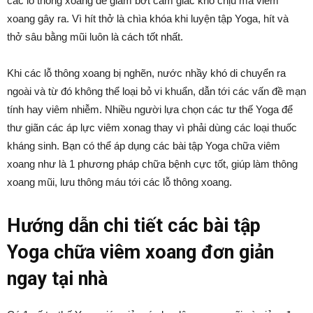
các lỗ thông xoang để giảm bớt cảm giác khó chịu mà viêm
xoang gây ra. Vì hít thở là chìa khóa khi luyện tập Yoga, hít và
thở sâu bằng mũi luôn là cách tốt nhất.
Khi các lỗ thông xoang bị nghẽn, nước nhầy khó di chuyển ra
ngoài và từ đó không thể loại bỏ vi khuẩn, dẫn tới các vấn đề mạn
tính hay viêm nhiễm. Nhiều người lựa chọn các tư thế Yoga để
thư giãn các áp lực viêm xonag thay vì phải dùng các loại thuốc
kháng sinh. Bạn có thể áp dụng các bài tập Yoga chữa viêm
xoang như là 1 phương pháp chữa bệnh cực tốt, giúp làm thông
xoang mũi, lưu thông máu tới các lỗ thông xoang.
Hướng dẫn chi tiết các bài tập
Yoga chữa viêm xoang đơn giản
ngay tại nhà