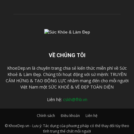
VỀ CHÚNG TÔI
KhoeDep.vn là chuyên trang chia sẻ kiến thức miễn phí về Sức
Khoẻ & Làm Đẹp. Chúng tôi hoạt động với sứ mệnh: TRUYỀN
CẢM HỨNG & TẠO ĐỘNG LỰC nhằm mang đến cho mỗi người
Việt Nam một SỨC KHOẺ & VẺ ĐẸP TOÀN DIỆN
Liên hệ:
cskh@fhb.vn
Chính sách
Điều khoản
Liên hệ
© KhoeDep.vn - Lưu ý: Tác dụng của phuơng pháp có thể thay đổi tùy theo
tình trạng thể chất mỗi nguời