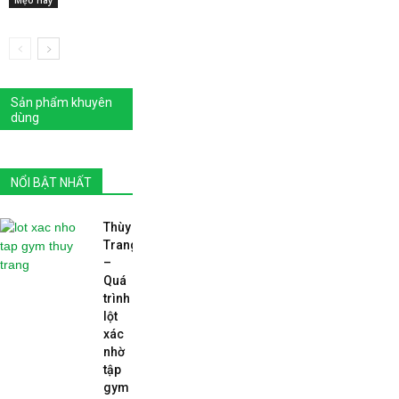
Mẹo Hay
Sản phẩm khuyên
dùng
NỔI BẬT NHẤT
Thùy
Trang
–
Quá
trình
lột
xác
nhờ
tập
gym