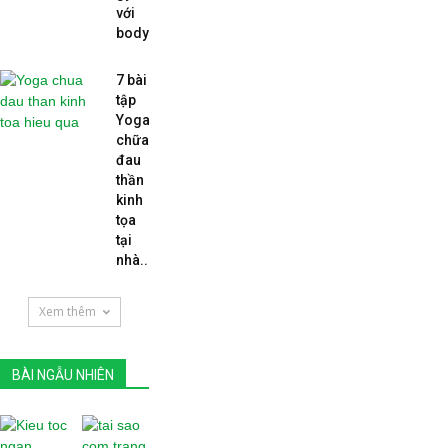
với
body...
7 bài
tập
Yoga
chữa
đau
thần
kinh
tọa
tại
nhà...
Xem thêm
BÀI NGẪU NHIÊN