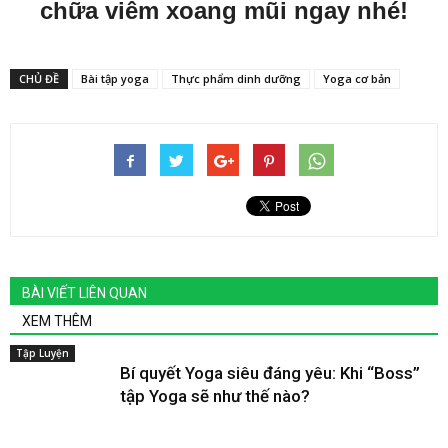
chữa viêm xoang mũi ngay nhé!
CHỦ ĐỀ
Bài tập yoga
Thực phẩm dinh dưỡng
Yoga cơ bản
BÀI VIẾT LIÊN QUAN
XEM THÊM
Tập Luyện
Bí quyết Yoga siêu đáng yêu: Khi “Boss”
tập Yoga sẽ như thế nào?