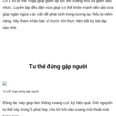
Có 1 số tư thế Yoga giúp giảm áp lực lên xoang mũi và giảm đau
nhức. Luyện tập đều đặn vừa giúp cơ thể khỏe mạnh dẻo dai vừa
giúp ngăn ngừa các vấn đề phát sinh trong tương lại. Nếu bị viêm
nặng, hãy tham khảo bác sĩ trước khi thực hiện bất kỳ bài tập
nào nhé.
Tư thế đứng gập người
Tư thế Yoga đứng gập người
Động tác này giúp làm thông xoang cực kỳ hiệu quả. Giữ nguyên
tư thế này trong 5 phút hay cho tới khi nào xoang mũi thoải mái