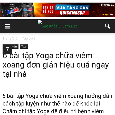
Trang Chủ
Tập Luyện
Tập Luyện
Yoga
2
3
4
5
6
7
6 bài tập Yoga chữa viêm
xoang đơn giản hiệu quả ngay
tại nhà
6 bài tập Yoga chữa viêm xoang hướng dẫn
cách tập luyện như thế nào để khỏe lại.
Chăm chỉ tập Yoga để điều trị bệnh viêm