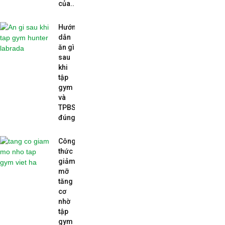
của...
Hướng
dẫn
ăn gì
sau
khi
tập
gym
và
TPBS
đúng...
Công
thức
giảm
mỡ
tăng
cơ
nhờ
tập
gym