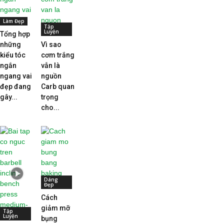
Làm Đẹp
Tập
Luyện
Tổng hợp
những
Vì sao
kiểu tóc
cơm trắng
ngắn
vẫn là
ngang vai
nguồn
đẹp đang
Carb quan
gây...
trọng
cho...
Dáng
Đẹp
Cách
giảm mỡ
Tập
Luyện
bụng