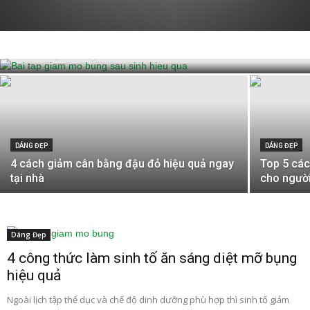
DÁNG ĐẸP
6 bài tập giảm mỡ bụng sau sinh hiệu quả
các mẹ cần phải biết
DÁNG ĐẸP
DÁNG ĐẸP
4 cách giảm cân bằng đậu đỏ hiệu quả ngay
Top 5 các
tại nhà
cho người
Dáng Đẹp
4 công thức làm sinh tố ăn sáng diệt mỡ bụng
hiệu quả
Ngoài lịch tập thể dục và chế độ dinh dưỡng phù hợp thì sinh tố giảm