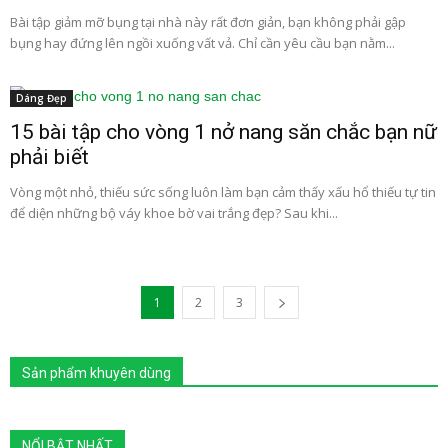
Bài tập giảm mỡ bụng tại nhà này rất đơn giản, bạn không phải gập
bụng hay đứng lên ngồi xuống vất vả. Chỉ cần yêu cầu bạn nằm...
Dáng Đẹp
15 bài tập cho vòng 1 nở nang săn chắc bạn nữ
phải biết
Vòng một nhỏ, thiếu sức sống luôn làm bạn cảm thấy xấu hổ thiếu tự tin
để diện những bộ váy khoe bờ vai trắng đẹp? Sau khi...
1
2
3
Sản phẩm khuyên dùng
NỔI BẬT NHẤT