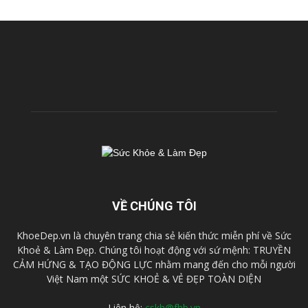
VỀ CHÚNG TÔI
KhoeDep.vn là chuyên trang chia sẻ kiến thức miễn phí về Sức
Khoẻ & Làm Đẹp. Chúng tôi hoạt động với sứ mệnh: TRUYỀN
CẢM HỨNG & TẠO ĐỘNG LỰC nhằm mang đến cho mỗi người
Việt Nam một SỨC KHOẺ & VẺ ĐẸP TOÀN DIỆN
Liên hệ:
cskh@fhb.vn