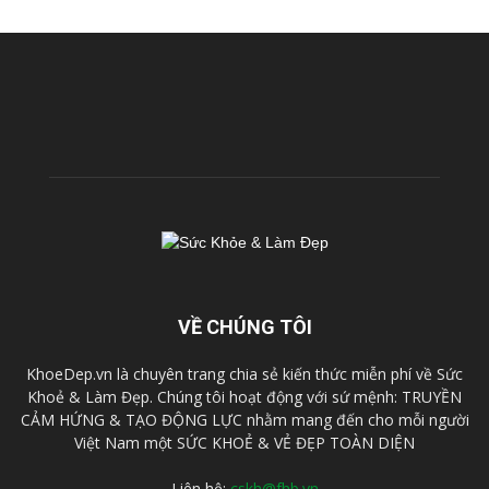
VỀ CHÚNG TÔI
KhoeDep.vn là chuyên trang chia sẻ kiến thức miễn phí về Sức
Khoẻ & Làm Đẹp. Chúng tôi hoạt động với sứ mệnh: TRUYỀN
CẢM HỨNG & TẠO ĐỘNG LỰC nhằm mang đến cho mỗi người
Việt Nam một SỨC KHOẺ & VẺ ĐẸP TOÀN DIỆN
Liên hệ:
cskh@fhb.vn