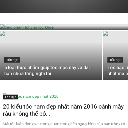
TÓC ĐẸP
27 loại thực phẩm tốt cho tóc chắc khỏe,
giảm gãy rụng hiệu quả
TÓC ĐẸP
TÓC ĐẸP
5 loại thực phẩm giúp tóc mọc dày và dài
Tóc bạc t
bạn chưa từng nghĩ tới
nhất mà b
Tóc Đẹp
20 kiểu tóc nam đẹp nhất năm 2016 cánh mầy
râu không thể bỏ...
Mái tóc luôn đóng vai trong quan trọng đến ngoại hình của bạn trông có