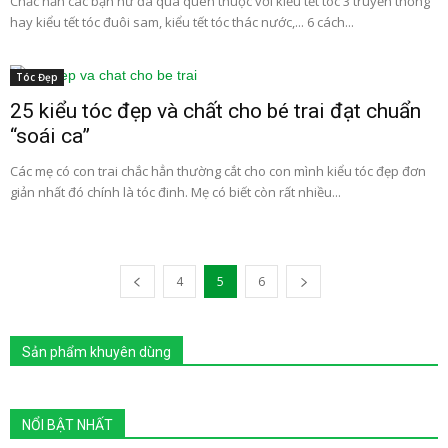
Chắc hẳn các bạn nữ đã quá quen thuộc với kiểu tết tóc 3 truyền thống
hay kiểu tết tóc đuôi sam, kiểu tết tóc thác nước,... 6 cách...
Tóc Đẹp
25 kiểu tóc đẹp và chất cho bé trai đạt chuẩn
“soái ca”
Các mẹ có con trai chắc hẳn thường cắt cho con mình kiểu tóc đẹp đơn
giản nhất đó chính là tóc đinh. Mẹ có biết còn rất nhiều...
4
5
6
Sản phẩm khuyên dùng
NỔI BẬT NHẤT