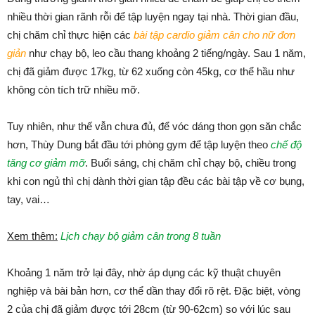
nhiều thời gian rãnh rỗi để tập luyện ngay tại nhà. Thời gian đầu,
chị chăm chỉ thực hiện các
bài tập cardio giảm cân cho nữ đơn
giản
như chạy bộ, leo cầu thang khoảng 2 tiếng/ngày. Sau 1 năm,
chị đã giảm được 17kg, từ 62 xuống còn 45kg, cơ thể hầu như
không còn tích trữ nhiều mỡ.
Tuy nhiên, như thế vẫn chưa đủ, để vóc dáng thon gọn săn chắc
hơn, Thùy Dung bắt đầu tới phòng gym để tập luyện theo
chế độ
tăng cơ giảm mỡ
. Buổi sáng, chị chăm chỉ chạy bộ, chiều trong
khi con ngủ thì chị dành thời gian tập đều các bài tập về cơ bụng,
tay, vai…
Xem thêm:
Lịch chạy bộ giảm cân trong 8 tuần
Khoảng 1 năm trở lại đây, nhờ áp dụng các kỹ thuật chuyên
nghiệp và bài bản hơn, cơ thể dần thay đổi rõ rệt. Đặc biệt, vòng
2 của chị đã giảm được tới 28cm (từ 90-62cm) so với lúc sau