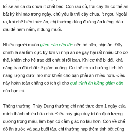
tối sẽ ăn cá do chứa ít chất béo. Còn rau củ, trái cây thì có thể ăn
bất kỳ khi nào trong ngày, chủ yếu là trái cây chua, ít ngọt. Ngoài
ra, khi chế biến thức ăn, chị thường dùng đường ăn kiêng, dầu
oliu để nêm nếm, ít dùng muối.
Nhiều người muốn
giảm cân cấp tốc
nên bỏ bữa, nhịn ăn. Đây
chính là sai lầm cực kỳ lớn vì nhịn ăn sẽ gây hại rất nhiều cho cơ
thể, khiến cho hệ trao đổi chất bị rối loạn. Khi cơ thể bị đói, khả
năng trao đổi chất sẽ giảm xuống. Cơ thể có xu hướng tích trữ
năng lượng dưới mô mỡ khiến cho bạn phải ăn nhiều hơn. Điều
này hoàn toàn chẳng có ích gì cho
quá trình ăn kiêng giảm cân
của bạn cả.
Thông thường, Thùy Dung thường chi nhỏ thực đơn 1 ngày của
mình thành nhiều bữa nhỏ. Điều này giúp duy trì ổn định lượng
đường trong máu, làm bạn có cảm giác no lâu hơn. Còn về chế
độ ăn trước và sau buổi tập, chị thường nạp thêm tinh bột cũng