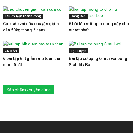
Câu chuyện thành công
Dáng Đẹp
Cực sốc với câu chuyện giảm
6 bài tập mông to cong nẩy cho
cân 50kg trong 2 năm...
nữ tốt nhất...
Giáo Án
Tập Luyện
6 bài tập hiit giảm mỡ toàn thân
Bài tập cơ bụng 6 múi với bóng
cho nữ tốt...
Stability Ball
Sản phẩm khuyên dùng