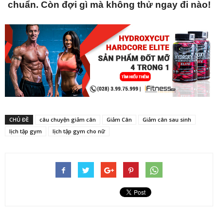
chuẩn. Còn đợi gì mà không thử ngay đi nào!
CHỦ ĐỀ
câu chuyện giảm cân
Giảm Cân
Giảm cân sau sinh
lịch tập gym
lịch tập gym cho nữ