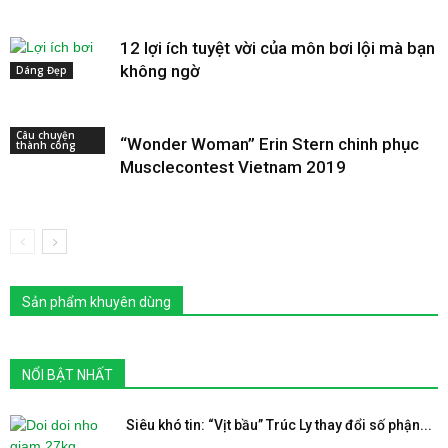
12 lợi ích tuyệt vời của môn bơi lội mà bạn
không ngờ
Dáng Đẹp
Câu chuyện
“Wonder Woman” Erin Stern chinh phục
thành công
Musclecontest Vietnam 2019
Sản phẩm khuyên dùng
NỔI BẬT NHẤT
Siêu khó tin: “Vịt bầu” Trúc Ly thay đổi số phận...