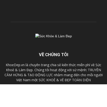
VỀ CHÚNG TÔI
KhoeDep.vn là chuyên trang chia sẻ kiến thức miễn phí về Sức
Khoẻ & Làm Đẹp. Chúng tôi hoạt động với sứ mệnh: TRUYỀN
CẢM HỨNG & TẠO ĐỘNG LỰC nhằm mang đến cho mỗi người
Việt Nam một SỨC KHOẺ & VẺ ĐẸP TOÀN DIỆN
Liên hệ:
cskh@fhb.vn
Chính sách
Điều khoản
Liên hệ