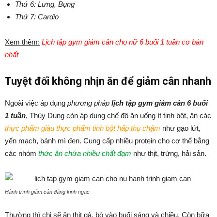
Thứ 6: Lưng, Bụng
Thứ 7: Cardio
Xem thêm:
Lịch tập gym giảm cân cho nữ 6 buổi 1 tuần cơ bản
nhất
Tuyệt đối không nhịn ăn để giảm cân nhanh
Ngoài việc áp dụng
phương pháp
lịch tập gym giảm cân 6 buổi
1 tuần
, Thùy Dung còn áp dụng chế độ ăn uống ít tinh bột, ăn các
thực phẩm giàu thực phẩm tinh bột hấp thụ chậm
như gạo lứt,
yến mạch, bánh mì đen. Cung cấp nhiều protein cho cơ thể bằng
các nhóm
thức ăn chứa nhiều chất đạm
như thịt, trứng, hải sản.
Hành trình giảm cân đáng kinh ngạc
Thường thì chị sẽ ăn thịt gà, bò vào buổi sáng và chiều. Còn bữa