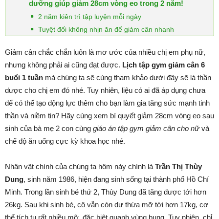
dưỡng giúp giảm 28cm vòng eo trong 2 năm!
2 năm kiên trì tập luyện mỗi ngày
Tuyệt đối không nhịn ăn để giảm cân nhanh
Giảm cân chắc chắn luôn là mơ ước của nhiều chị em phụ nữ,
nhưng không phải ai cũng đạt được.
Lịch tập gym giảm cân 6
buổi 1 tuần
mà chúng ta sẽ cùng tham khảo dưới đây sẽ là thần
dược cho chị em đó nhé. Tuy nhiên, liệu có ai đã áp dụng chưa
để có thể tạo động lực thêm cho bạn làm gia tăng sức mạnh tinh
thần và niềm tin? Hãy cùng xem bí quyết giảm 28cm vòng eo sau
sinh của bà mẹ 2 con cùng
giáo án tập gym giảm cân cho nữ
và
chế độ ăn uống cực kỳ khoa học nhé.
Nhân vật chính của chúng ta hôm này chính là
Trần Thị Thùy
Dung
, sinh năm 1986, hiện đang sinh sống tại thành phố Hồ Chí
Minh. Trong lần sinh bé thứ 2, Thùy Dung đã tăng được tới hơn
26kg. Sau khi sinh bé, cô vẫn còn dư thừa mỡ tới hơn 17kg, cơ
thể tích tụ rất nhiều mỡ, đặc biệt quanh vùng bụng. Tuy nhiên, chỉ