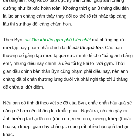
đã tăng lên 70kg và cơ bắp cực kỳ săn chắc, giúp anh chàng
dường như lột xác hoàn toàn. Khoảng thời gian 3 tháng đầu tiên
là lúc anh chàng cảm thấy thay đổi cơ thể rõ rệt nhất; tập càng
lâu thì sự thay đổi càng chậm hơn.
Theo Byn,
sai lầm khi tập gym phổ biến nhất
mà những người
mới tập hay phạm phải chính là để
cái tôi quá lớn
. Các bạn
thường cố gắng tập mức tạ quá sức mình để cho “bằng anh bằng
em”, nhưng điều này chính là điều tối kỵ khi tới với gym. Thời
gian đầu chính bản thân Byn cũng phạm phải điều này, nên anh
chàng đã bị chấn thương lưng dưới và phải nghỉ tập tới 1 tháng
để chữa trị dứt điểm.
Nếu bạn cố tình đi theo vết xe đổ của Byn, chắc chắn hậu quả sẽ
nặng nề hơn nếu không kịp khắc phục. Ngoài ra, nó còn gây ra
ảnh hưởng tai hại lên cơ (rách cơ, viêm cơ), xương, khớp (thoái
hóa sụn khớp, giãn dây chằng…) cùng rất nhiều hậu quả tai hại
khác.