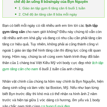
chế độ ăn uống 8 bữa/ngày của Byn Nguyễn
1. Giáo án tập gym 6 tăng cân 6 buổi 1 tuần
2. Chế độ ăn tăng cân 8 bữa mỗi ngày
Bạn có biết mỗi ngày có rất nhiều anh em tìm tới các
lịch tập
gym tăng cân
cho nam giới không? Điều này chứng tỏ vẫn còn
rất nhiều anh em khá gầy và đang có nhu cầu cần phải tăng cân
tăng cơ hiệu quả. Tuy nhiên, không phải ai cũng thành công vì
ngoài 1 giáo án tập thể hình tăng cân thì động lực cũng rất quan
trọng. Hôm nay, chúng ta sẽ cùng xem hành trình thay đổi bản
thân của 1 chàng trai Việt Kiều Mỹ với body cực đẹp nhờ
lịch tập
gym tăng cân cho nam
6 buổi 1 tuần
của anh chàng.
Nhân vật chính của chúng ta hôm nay chính là Byn Nguyễn, hiện
đang sinh sống và làm việc tại Boston, Mỹ. Nếu như bạn từng
biết Byn trước đây thì khó mà có thể nhận ra hình ảnh 2 năm
trước và hiện tại giữa 1 vóc dáng cò hương, ốm yếu và 1 body
săn chắc nam tính cùng
cơ bụng 6 múi đẹp
.