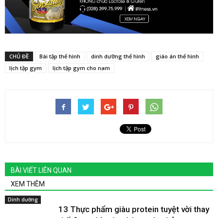
CHỦ ĐỀ
Bài tập thể hình
dinh dưỡng thể hình
giáo án thể hình
lịch tập gym
lịch tập gym cho nam
BÀI VIẾT LIÊN QUAN
XEM THÊM
Dinh dưỡng
13 Thực phẩm giàu protein tuyệt vời thay