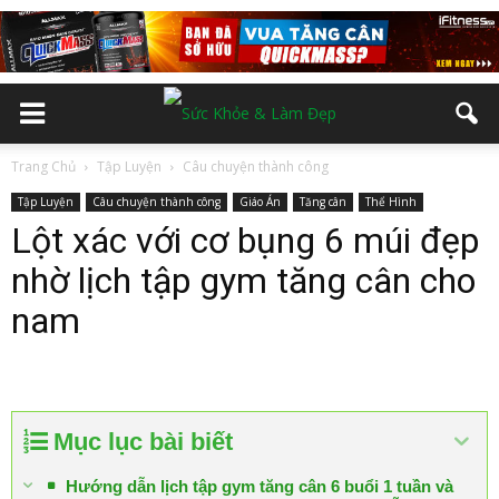
Trang Chủ
Tập Luyện
Câu chuyện thành công
Tập Luyện
Câu chuyện thành công
Giáo Án
Tăng cân
Thể Hình
Lột xác với cơ bụng 6 múi đẹp
nhờ lịch tập gym tăng cân cho
nam
Mục lục bài biết
Hướng dẫn lịch tập gym tăng cân 6 buổi 1 tuần và