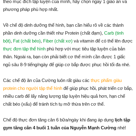
theo mục đích tập luyện của mình, hãy chọn ngay 1 giáo án và
phương pháp phù hợp nhất.
Về chế độ dinh dưỡng thể hình, bạn cần hiểu rõ về các thành
phần dinh dưỡng cần thiết như Protein (chất đạm),
Carb (tinh
bột)
,
Fat (chất béo)
,
Fiber (chất xơ)
và vitamin để có thể lên được
thực đơn tập thể hình
phù hợp với mục tiêu tập luyện của bản
thân. Ngoài ra, bạn còn phải biết cơ thể mình cần được 1 giấc
ngủ sâu 8-9 tiếng/ngày để giúp cơ bắp được phục hồi tối đa nhé.
Các chế độ ăn của Cường luôn rất giàu các
thực phẩm giàu
protein cho người tập thể hình
để giúp phục hồi, phát triển cơ bắp,
nhiều carb để lấy năng lượng tập luyện hiệu quả hơn, hạn chế
chất béo (xấu) để tránh tích tụ mỡ thừa trên cơ thể.
Chế độ thực đơn tăng cân 6 bữa/ngày khi đang áp dụng
lịch tập
gym tăng cân 4 buổi 1 tuần của Nguyễn Mạnh Cường
nhé!