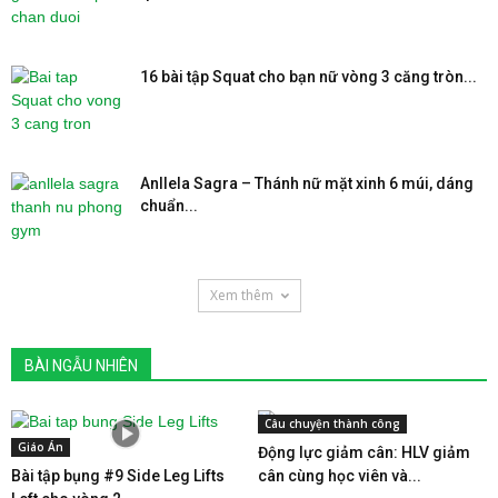
16 bài tập Squat cho bạn nữ vòng 3 căng tròn...
Anllela Sagra – Thánh nữ mặt xinh 6 múi, dáng
chuẩn...
Xem thêm
BÀI NGẪU NHIÊN
Câu chuyện thành công
Giáo Án
Động lực giảm cân: HLV giảm
Bài tập bụng #9 Side Leg Lifts
cân cùng học viên và...