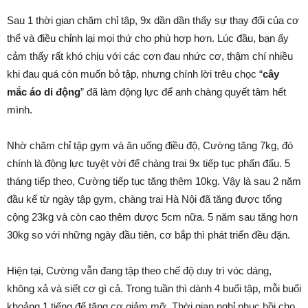
Sau 1 thời gian chăm chỉ tập, 9x dần dần thấy sự thay đổi của cơ
thể và điều chỉnh lại mọi thứ cho phù hợp hơn. Lúc đầu, bạn ấy
cảm thấy rất khó chịu với các cơn đau nhức cơ, thậm chí nhiều
khi đau quá còn muốn bỏ tập, nhưng chính lời trêu chọc “
cây
mắc áo di động
” đã làm động lực để anh chàng quyết tâm hết
mình.
Nhờ chăm chỉ tập gym và ăn uống điều độ, Cường tăng 7kg, đó
chính là động lực tuyệt vời để chàng trai 9x tiếp tục phấn đấu. 5
tháng tiếp theo, Cường tiếp tục tăng thêm 10kg. Vậy là sau 2 năm
đầu kể từ ngày tập gym, chàng trai Hà Nội đã tăng được tổng
cộng 23kg và còn cao thêm dược 5cm nữa. 5 năm sau tăng hơn
30kg so với những ngày đầu tiên, cơ bắp thì phát triển đều đặn.
Hiện tại, Cường vẫn đang tập theo chế độ duy trì vóc dáng,
không xả và siết cơ gì cả. Trong tuần thì dành 4 buổi tập, mỗi buổi
khoảng 1 tiếng để tăng cơ giảm mỡ. Thời gian nghỉ phục hồi cho