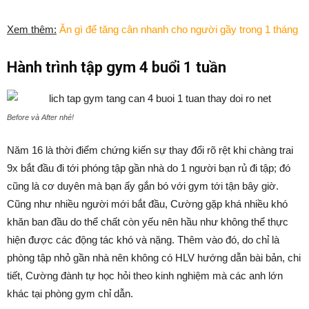
Xem thêm:
Ăn gì để tăng cân nhanh cho người gầy trong 1 tháng
Hành trình tập gym 4 buổi 1 tuần
Before và After nhé!
Năm 16 là thời điểm chứng kiến sự thay đổi rõ rệt khi chàng trai
9x bắt đầu đi tới phóng tập gần nhà do 1 người bạn rủ đi tập; đó
cũng là cơ duyên mà bạn ấy gắn bó với gym tới tận bây giờ.
Cũng như nhiều người mới bắt đầu, Cường gặp khá nhiều khó
khăn ban đầu do thể chất còn yếu nên hầu như không thể thực
hiện được các động tác khó và nặng. Thêm vào đó, do chỉ là
phòng tập nhỏ gần nhà nên không có HLV hướng dẫn bài bản, chi
tiết, Cường đành tự học hỏi theo kinh nghiệm mà các anh lớn
khác tại phòng gym chỉ dẫn.