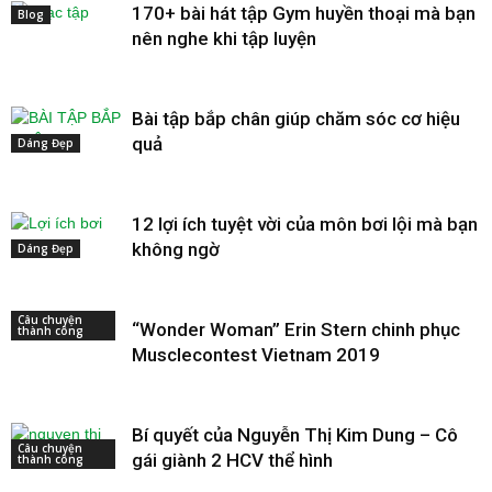
170+ bài hát tập Gym huyền thoại mà bạn
Blog
nên nghe khi tập luyện
Bài tập bắp chân giúp chăm sóc cơ hiệu
quả
Dáng Đẹp
12 lợi ích tuyệt vời của môn bơi lội mà bạn
không ngờ
Dáng Đẹp
Câu chuyện
“Wonder Woman” Erin Stern chinh phục
thành công
Musclecontest Vietnam 2019
Bí quyết của Nguyễn Thị Kim Dung – Cô
Câu chuyện
gái giành 2 HCV thể hình
thành công