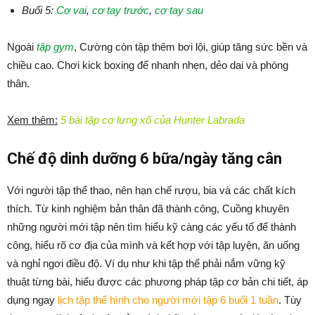
Buổi 5:
Cơ vai
,
cơ tay trước
,
cơ tay sau
Ngoài
tập gym
, Cường còn tập thêm bơi lội, giúp tăng sức bền và
chiều cao. Chơi kick boxing để nhanh nhẹn, dẻo dai và phòng
thân.
Xem thêm:
5 bài tập cơ lưng xô của Hunter Labrada
Chế độ dinh dưỡng 6 bữa/ngày tăng cân
Với người tập thể thao, nên hạn chế rượu, bia và các chất kích
thích. Từ kinh nghiệm bản thân đã thành công, Cuồng khuyên
những người mới tập nên tìm hiểu kỹ càng các yếu tố để thành
công, hiểu rõ cơ địa của mình và kết hợp với tập luyện, ăn uống
và nghỉ ngơi điều độ. Ví dụ như khi tập thể phải nắm vững kỹ
thuật từng bài, hiểu được các phương pháp tập cơ bản chi tiết, áp
dụng ngay
lịch tập thể hình cho người mới tập 6 buổi 1 tuần
. Tùy