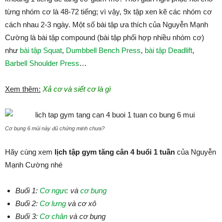
từng nhóm cơ là 48-72 tiếng; vì vậy, 9x tập xen kẽ các nhóm cơ
cách nhau 2-3 ngày. Một số bài tập ưa thích của Nguyễn Mạnh
Cường là bài tập compound (bài tập phối hợp nhiều nhóm cơ)
như
bài tập Squat
,
Dumbbell Bench Press
,
bài tập Deadlift
,
Barbell Shoulder Press
…
Xem thêm:
Xả cơ và siết cơ là gì
Cơ bụng 6 múi này đủ chứng minh chưa?
Hãy cùng xem
lịch tập gym tăng cân 4 buổi 1 tuần
của Nguyễn
Mạnh Cường nhé
Buổi 1:
Cơ ngực
và
cơ bụng
Buổi 2:
Cơ lưng
và cơ xô
Buổi 3:
Cơ chân
và cơ bụng