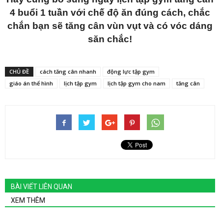
4 buổi 1 tuần với chế độ ăn đúng cách, chắc
chắn bạn sẽ tăng cân vùn vụt và có vóc dáng
săn chắc!
CHỦ ĐỀ
cách tăng cân nhanh
động lực tập gym
giáo án thể hình
lịch tập gym
lịch tập gym cho nam
tăng cân
BÀI VIẾT LIÊN QUAN
XEM THÊM