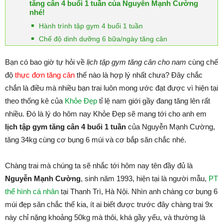
tăng cân 4 buổi 1 tuần của Nguyễn Mạnh Cường
nhé!
Hành trình tập gym 4 buổi 1 tuần
Chế độ dinh dưỡng 6 bữa/ngày tăng cân
Bạn có bao giờ tự hỏi về
lịch tập gym tăng cân cho nam
cùng chế
độ
thực đơn tăng cân
thế nào là hợp lý nhất chưa? Đây chắc
chắn là điều mà nhiều bạn trai luôn mong ước đạt được vì hiện tại
theo thống kê của
Khỏe Đẹp
tỉ lệ nam giới gầy đang tăng lên rất
nhiều. Đó là lý do hôm nay Khỏe Đẹp sẽ mang tới cho anh em
lịch tập gym tăng cân 4 buổi 1 tuần
của Nguyễn Mạnh Cường,
tăng 34kg cùng cơ bụng 6 múi và cơ bắp săn chắc nhé.
Chàng trai mà chúng ta sẽ nhắc tới hôm nay tên đầy đủ là
Nguyễn Mạnh Cường
, sinh năm 1993, hiện tại là người mẫu,
PT
thể hình cá nhân
tại Thanh Trì, Hà Nội. Nhìn anh chàng cơ bụng 6
múi đẹp săn chắc thế kia, ít ai biết được trước đây chàng trai 9x
này chỉ nặng khoảng 50kg mà thôi, khá gầy yếu, và thường là