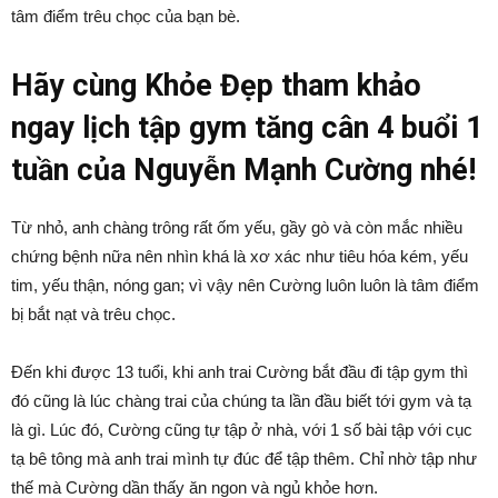
tâm điểm trêu chọc của bạn bè.
Hãy cùng Khỏe Đẹp tham khảo
ngay lịch tập gym tăng cân 4 buổi 1
tuần của Nguyễn Mạnh Cường nhé!
Từ nhỏ, anh chàng trông rất ốm yếu, gầy gò và còn mắc nhiều
chứng bệnh nữa nên nhìn khá là xơ xác như tiêu hóa kém, yếu
tim, yếu thận, nóng gan; vì vậy nên Cường luôn luôn là tâm điểm
bị bắt nạt và trêu chọc.
Đến khi được 13 tuổi, khi anh trai Cường bắt đầu đi tập gym thì
đó cũng là lúc chàng trai của chúng ta lần đầu biết tới gym và tạ
là gì. Lúc đó, Cường cũng tự tập ở nhà, với 1 số bài tập với cục
tạ bê tông mà anh trai mình tự đúc để tập thêm. Chỉ nhờ tập như
thế mà Cường dần thấy ăn ngon và ngủ khỏe hơn.