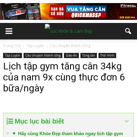
Trang Chủ
Tập Luyện
Câu chuyện thành công
Tập Luyện
Câu chuyện thành công
Giáo Án
Tăng cân
Thể Hình
Lịch tập gym tăng cân 34kg
của nam 9x cùng thực đơn 6
bữa/ngày
Mục lục bài biết
Hãy cùng Khỏe Đẹp tham khảo ngay lịch tập gym