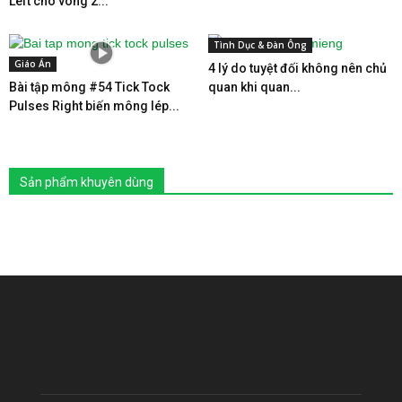
Left cho vòng 2...
Tình Dục & Đàn Ông
Giáo Án
4 lý do tuyệt đối không nên chủ
Bài tập mông #54 Tick Tock
quan khi quan...
Pulses Right biến mông lép...
Sản phẩm khuyên dùng