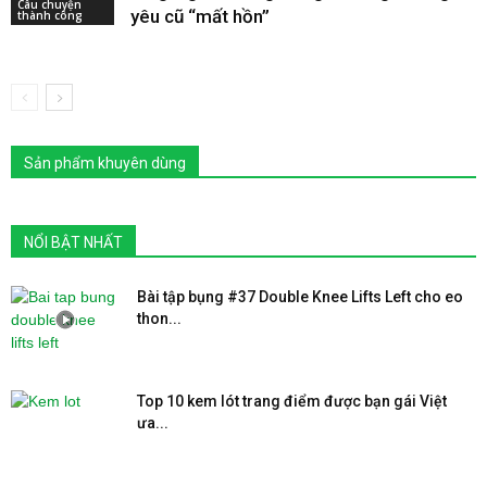
Câu chuyện
yêu cũ “mất hồn”
thành công
Sản phẩm khuyên dùng
NỔI BẬT NHẤT
Bài tập bụng #37 Double Knee Lifts Left cho eo
thon...
Top 10 kem lót trang điểm được bạn gái Việt
ưa...