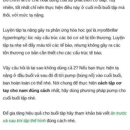
nhiên, tốt nhất chỉ nên thực hiện điều này ở cuối mỗi buổi tập mà
thôi, với mức tạ nặng.
Luyện tập tạ nặng gây ra phản ứng hóa học gọi là
myofibrillar
hypertrophy;
lúc này cấu trúc các bó cơ sẽ bị tổn thương. Luyện
tập tạ nhẹ sẽ đẩy máu tới các tế bào, nhưng không gây ra các
tổn thương cơ bản cần thiết cho các cấu trúc tế bào.
Vậy câu hỏi là tại sao không dùng cả 2? Nếu bạn thực hiện tạ
nặng ở đầu buổi và sau đó đi tới pump (bùng nổ) vào cuối buổi,
bạn hoàn toàn có thể nhé. Nói chung để thực hiện
cách tập cơ
tay cho nam đúng cách
nhất, hãy dùng phương pháp pump cho
cuối buổi tập nhé.
Để gia tăng hiệu quả cho buổi tập hãy tham khảo bài viết
ăn trước
và sau khi tập thể hình
đúng cách nhé.