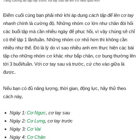
Tăng cường độ tập tay trước và tay sau để lên cơ hiệu quả hơn
Điểm cuối cùng bạn phải nhớ khi áp dụng
cách tập để lên cơ tay
nhanh
chính là cường độ. Những nhóm cơ lớn như chân đòi hỏi
các buổi tập mà cần nhiều ngày để phục hồi, vì vậy chúng sẽ chỉ
có thể tập 1 lần/tuần. Những nhóm cơ nhỏ hơn thì không cần
nhiều như thế. Đó là lý do vì sao nhiều anh em thực hiện các bài
tập cho những nhóm cơ khác như bắp chân, cơ bụng thường lên
tới 3 buổi/tuần. Với cơ tay sau và trước, cứ cho vào giữa là
được.
Nếu bạn có đủ năng lượng, thời gian, động lực, hãy thử theo
cách này,
Ngày 1:
Cơ Ngực
, cơ tay sau
Ngày 2:
Cơ Lưng
, cơ tay trước
Ngày 3:
Cơ Vai
Ngày 4:
Cơ Chân