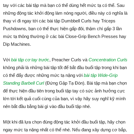
tay với các bài tập mà bạn có thể dùng hết mức tạ có thể. Sau
những động tác khởi động làm nóng người, điều này có nghĩa là
thay vì đi ngay tới các bài tập Dumbbell Curls hay Triceps
Pushdowns, bạn có thể thực hiện gấp đôi, thậm chí gấp 3 lần
mức tạ thông thường ở các bài Close-Grip Bench Presses hay
Dip Machines.
Với
bài tập cơ tay trước
, Preacher Curls và
Concentration Curls
không phải là những bài tập tốt để bắt đầu buổi tập trong khi bạn
có thể đẩy được những mức tạ nặng với
bài tập Wide-Grip
Standing Barbell Curl
(Đứng Gập Tạ Đòn). Bài tập mà bạn chọn
để thực hiện đầu tiên trong buổi tập tay có sức ảnh hưởng cực
lớn tới kết quả cuối cùng của bạn, vì vậy hãy suy nghĩ kỹ mình
nên bắt đầu bằng bài gì vào đầu buổi tập nhé.
Một khi đã lựa chọn đúng động tác khởi đầu buổi tập, hãy chọn
ngay mức tạ nặng nhất có thể nhé. Nếu đang xây dựng cơ bắp,