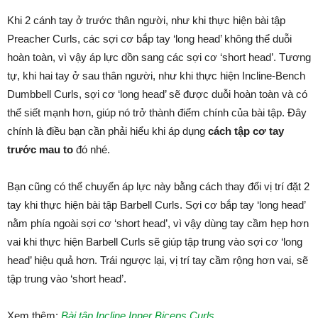
Khi 2 cánh tay ở trước thân người, như khi thực hiện bài tập
Preacher Curls, các sợi cơ bắp tay ‘long head’ không thể duỗi
hoàn toàn, vì vậy áp lực dồn sang các sợi cơ ‘short head’. Tương
tự, khi hai tay ở sau thân người, như khi thực hiện Incline-Bench
Dumbbell Curls, sợi cơ ‘long head’ sẽ được duỗi hoàn toàn và có
thể siết mạnh hơn, giúp nó trở thành điểm chính của bài tập. Đây
chính là điều bạn cần phải hiểu khi áp dụng
cách tập cơ tay
trước mau to
đó nhé.
Bạn cũng có thể chuyển áp lực này bằng cách thay đổi vị trí đặt 2
tay khi thực hiện bài tập Barbell Curls. Sợi cơ bắp tay ‘long head’
nằm phía ngoài sợi cơ ‘short head’, vì vậy dùng tay cầm hẹp hơn
vai khi thực hiện Barbell Curls sẽ giúp tập trung vào sợi cơ ‘long
head’ hiệu quả hơn. Trái ngược lại, vị trí tay cầm rộng hơn vai, sẽ
tập trung vào ‘short head’.
Xem thêm:
Bài tập Incline Inner Biceps Curls