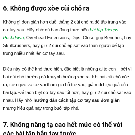
6. Không được xòe cùi chỏ ra
Không gì đơn giản hơn duỗi thẳng 2 cùi chỏ ra để tập trung vào
cơ tay sau. Hãy nhớ dù bạn đang thực hiện
bài tập Triceps
Pushdown,
Overhead Extensions, Dips, Close-grip Benches, hay
Skullcrushers, hãy giữ 2 cùi chỏ ép sát vào thân người để tập
trung nhiều nhất lên cơ tay sau.
Điều này có thể khó thực hiện, đặc biệt là những ai to con – bởi vì
hai cùi chỏ thường có khuynh hướng xòe ra. Khi hai cùi chỏ xòe
ra, cơ ngực và cơ vai tham gia hỗ trợ vào, giảm đi hiệu quả của
bài tập. Để tách biệt cơ tay sau tốt hơn, hãy giữ 2 cùi chỏ sát vào
nhau. Hãy nhớ
hướng dẫn cách tập cơ tay sau đơn giản
nhưng hiệu quả này trong buổi tập nhé.
7. Không nâng tạ cao hết mức có thể với
các bài tập bắp tay trước