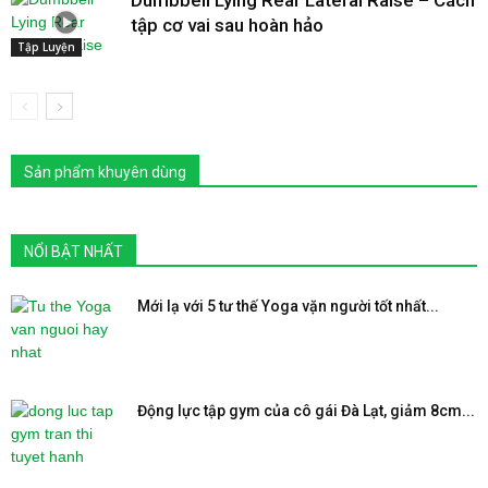
tập cơ vai sau hoàn hảo
Tập Luyện
Sản phẩm khuyên dùng
NỔI BẬT NHẤT
Mới lạ với 5 tư thế Yoga vặn người tốt nhất...
Động lực tập gym của cô gái Đà Lạt, giảm 8cm...