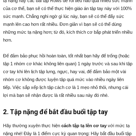
tạ nặng hay các bài tập Rows để rồi tiêu hao quá nhiều sức mạnh
của cơ thể, bạn sẽ có thể thực hiện giáo án tập tay này với 100%
sức mạnh. Chẳng nghi ngờ gì lúc này, bạn sẽ có thể đẩy sức
mạnh lên cao hơn rất nhiều. Đơn giản vì bạn sẽ có thể dùng
những mức tạ nặng hơn; từ đó, kích thích cơ bắp phát triển nhiều
hơn.
Để đảm bảo phục hồi hoàn toàn, tốt nhất bạn hãy để trống (hoặc
tập 1 nhóm cơ khác không liên quan) 1 ngày trước và sau khi tập
cơ tay khi lên lịch tập lưng, ngực, hay vai, để đảm bảo một vài
nhóm cơ không được luyện tập quá mức vào nhiều ngày liên
tiếp. Việc sắp xếp lịch tập cách cơ là 1 mẹo nhỏ thôi, nhưng cái
lợi mà bạn sẽ nhận được là rất nhiều sau này đó nhé.
2. Tập nặng để bắt đầu buổi tập tay
Hãy thường xuyên thực hiện
cách tập tạ lên cơ tay
với mức tạ
nặng nhé! Đây là 1 điểm cực kỳ quan trọng: Hãy bắt đầu buổi tập