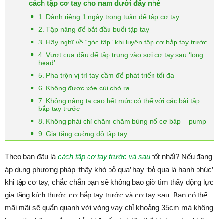
cách tập cơ tay cho nam dưới đây nhé
1. Dành riêng 1 ngày trong tuần để tập cơ tay
2. Tập nặng để bắt đầu buổi tập tay
3. Hãy nghĩ về “góc tập” khi luyện tập cơ bắp tay trước
4. Vượt qua đầu để tập trung vào sợi cơ tay sau ‘long
head’
5. Pha trộn vị trí tay cầm để phát triển tối đa
6. Không được xòe cùi chỏ ra
7. Không nâng tạ cao hết mức có thể với các bài tập
bắp tay trước
8. Không phải chỉ chăm chăm bùng nổ cơ bắp – pump
9. Gia tăng cường độ tập tay
Theo bạn đâu là
cách tập cơ tay trước và sau
tốt nhất? Nếu đang
áp dụng phương pháp ‘thấy khó bỏ qua’ hay ‘bỏ qua là hạnh phúc’
khi tập cơ tay, chắc chắn bạn sẽ không bao giờ tìm thấy động lực
gia tăng kích thước cơ bắp tay trước và cơ tay sau. Bạn có thể
mãi mãi sẽ quẩn quanh với vòng vay chỉ khoảng 35cm mà không