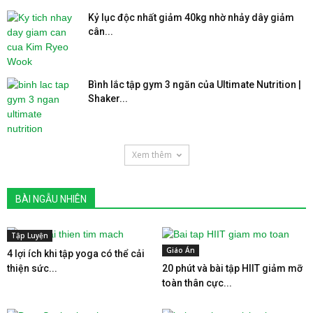
Kỷ lục độc nhất giảm 40kg nhờ nhảy dây giảm
cân...
Bình lắc tập gym 3 ngăn của Ultimate Nutrition |
Shaker...
Xem thêm
BÀI NGẪU NHIÊN
Tập Luyện
Giáo Án
4 lợi ích khi tập yoga có thể cải
thiện sức...
20 phút và bài tập HIIT giảm mỡ
toàn thân cực...