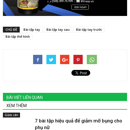
CHỦ ĐỀ
Bài tập tay
Bài tập tay sau
Bài tập tay trước
Bài tập thể hình
BÀI VIẾT LIÊN QUAN
XEM THÊM
Giảm cân
7 bài tập hiệu quả để giảm mỡ bụng cho
phụ nữ