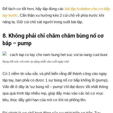
Để tách cơ tốt hơn, hãy tập đúng các
bài tập Isolation cho cơ bắp
tay trước
. Cẩn thận xu hướng kéo 2 cùi chỏ về phía trước khi
nâng tạ. Giữ cùi chỏ sát người trong suốt bài tập.
8. Không phải chỉ chăm chăm bùng nổ cơ
bắp – pump
Bụng hết sức với mức tạ nặng nhất vào cuối ngày nhé
Có 1 niềm tin sâu sắc và phổ biến rằng để thành công vào ngày
tập tay, bạn phải có được 1 sự bùng nổ cơ bắp khổng lồ (pump).
Vấn đề ở đây là ‘sự bùng nổ – pump’ chỉ đạt được tốt nhất thông
qua quá trình tập nhiều rep, giúp đẩy máu vào các bó cơ mục
tiêu, thúc đẩy giới hạn của mô cơ khi nó phồng lên.
Đó chính là cơ chế hoạt động của sự phát triển cơ bắp. Tuy