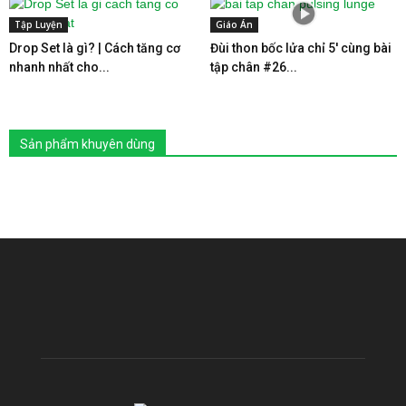
Tập Luyện
Giáo Án
Drop Set là gì? | Cách tăng cơ
Đùi thon bốc lửa chỉ 5′ cùng bài
nhanh nhất cho...
tập chân #26...
Sản phẩm khuyên dùng