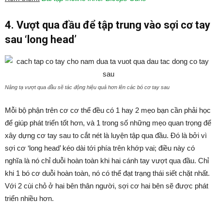
4. Vượt qua đầu để tập trung vào sợi cơ tay
sau ‘long head’
Nâng tạ vượt qua đầu sẽ tác động hiệu quả hơn lên các bó cơ tay sau
Mỗi bộ phận trên cơ cơ thể đều có 1 hay 2 mẹo bạn cần phải học
để giúp phát triển tốt hơn, và 1 trong số những mẹo quan trọng để
xây dựng cơ tay sau to cắt nét là luyện tập qua đầu. Đó là bởi vì
sợi cơ ‘long head’ kéo dài tới phía trên khớp vai; điều này có
nghĩa là nó chỉ duỗi hoàn toàn khi hai cánh tay vượt qua đầu. Chỉ
khi 1 bó cơ duỗi hoàn toàn, nó có thể đạt trạng thái siết chặt nhất.
Với 2 cùi chỏ ở hai bên thân người, sợi cơ hai bên sẽ được phát
triển nhiều hơn.