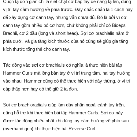
Cuộn tạ đơn giản chỉ là siết chặt cơ bắp tay để nâng tạ lên, dùng
vị trí tay cầm hướng về phía trước. Đây chắc chắn là 1 cách hay
để xây dựng cơ cánh tay, nhưng vẫn chưa đủ. Đó là bởi vì cơ
cánh tay gồm nhiều bó cơ hơn, chứ không phải chỉ có Biceps
Brachii, cơ 2 đầu (long và short head). Sợi cơ brachialis nằm ở
phía dưới, và gia tăng kích thước của nó cũng sẽ giúp gia tăng
kích thước tổng thể cho cánh tay.
Tác động vào sợi cơ brachialis có nghĩa là thực hiện bài tập
Hammer Curls mà lòng bàn tay ở vị trí trung tâm, hai tay hướng
vào nhau. Hammer cũng có thể thực hiện với dây thừng, ở vị trí
cáp thấp hơn hay có thể giữ 2 tạ đơn.
Sợi cơ brachioradialis giúp làm dày phần ngoài cánh tay trên,
cũng hỗ trợ khi thực hiện bài tập Hammer Curls. Sợi cơ này
được tác động nhiều nhất khi dùng tay cầm hướng về phía sau
(overhand grip) khi thực hiện bài Reverse Curl.