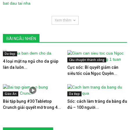
Xem thêm
BÀI NGẪU NHIÊN
Da Đẹp
Câu chuyện thành công
4 loại mặt nạ ngủ cho da giúp
làn da luôn...
Cực sốc: Bí quyết giảm cân
siêu tốc của Ngọc Quyên...
Giáo Án
Da Đẹp
Bài tập bụng #30 Tabletop
Sốc: cách làm trắng da bằng đu
Crunch giải quyết mỡ trong 4...
đủ – 100 người...