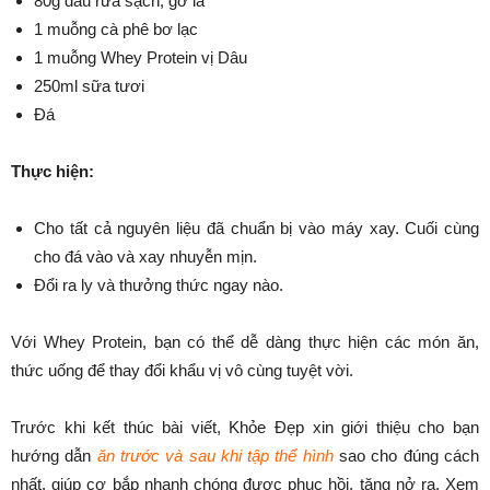
80g dâu rửa sạch, gỡ lá
1 muỗng cà phê bơ lạc
1 muỗng Whey Protein vị Dâu
250ml sữa tươi
Đá
Thực hiện:
Cho tất cả nguyên liệu đã chuẩn bị vào máy xay. Cuối cùng
cho đá vào và xay nhuyễn mịn.
Đổi ra ly và thưởng thức ngay nào.
Với Whey Protein, bạn có thể dễ dàng thực hiện các món ăn,
thức uống để thay đổi khẩu vị vô cùng tuyệt vời.
Trước khi kết thúc bài viết, Khỏe Đẹp xin giới thiệu cho bạn
hướng dẫn
ăn trước và sau khi tập thể hình
sao cho đúng cách
nhất, giúp cơ bắp nhanh chóng được phục hồi, tăng nở ra. Xem