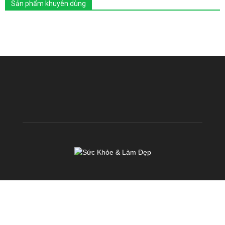
Sản phẩm khuyên dùng
VỀ CHÚNG TÔI
KhoeDep.vn là chuyên trang chia sẻ kiến thức miễn phí về Sức
Khoẻ & Làm Đẹp. Chúng tôi hoạt động với sứ mệnh: TRUYỀN