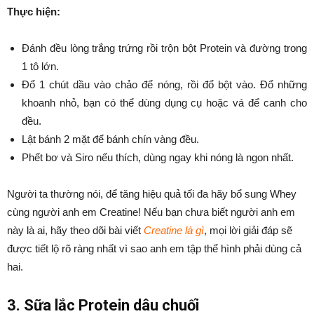
Thực hiện:
Đánh đều lòng trắng trứng rồi trộn bột Protein và đường trong
1 tô lớn.
Đổ 1 chút dầu vào chảo để nóng, rồi đổ bột vào. Đổ những
khoanh nhỏ, bạn có thể dùng dụng cụ hoặc vá để canh cho
đều.
Lật bánh 2 mặt để bánh chín vàng đều.
Phết bơ và Siro nếu thích, dùng ngay khi nóng là ngon nhất.
Người ta thường nói, để tăng hiệu quả tối đa hãy bổ sung Whey
cùng người anh em Creatine! Nếu bạn chưa biết người anh em
này là ai, hãy theo dõi bài viết
Creatine là gì
, mọi lời giải đáp sẽ
được tiết lộ rõ ràng nhất vì sao anh em tập thể hình phải dùng cả
hai.
3. Sữa lắc Protein dâu chuối