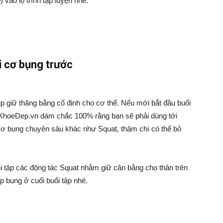
vào lộ trình tập luyện nhé.
i cơ bụng trước
p giữ thăng bằng cố định cho cơ thể. Nếu mới bắt đầu buổi
ì KhoeDep.vn dám chắc 100% rằng bạn sẽ phải dùng tới
ơ bụng chuyên sâu khác như Squat, thậm chí có thể bỏ
khi tập các động tác Squat nhằm giữ cân bằng cho thân trên
p bụng ở cuối buổi tập nhé.