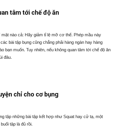
an tâm tới chế độ ăn
bí mật nào cả: Hãy giảm tỉ lệ mỡ cơ thể. Phép mầu này
 các bài tập bụng cũng chẳng phải hàng ngàn hay hàng
g nào bạn muốn. Tuy nhiên, nếu không quan tâm tới chế độ ăn
i đâu.
luyện chỉ cho cơ bụng
ng tập những bài tập kết hợp như Squat hay cử tạ, một
uổi tập là đủ rồi.