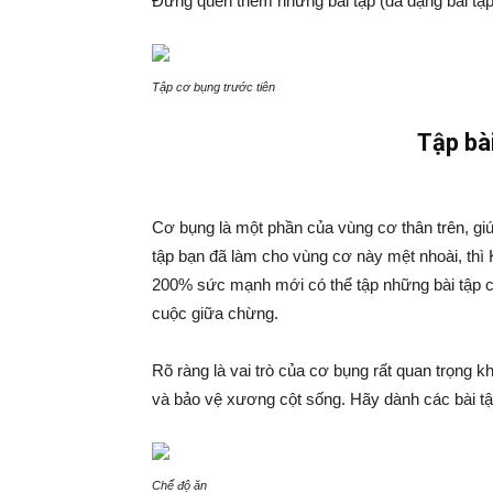
Đừng quên thêm những bài tập (đa dạng bài tập) 
Tập cơ bụng trước tiên
Tập bà
Cơ bụng là một phần của vùng cơ thân trên, giú
tập bạn đã làm cho vùng cơ này mệt nhoài, th
200% sức mạnh mới có thể tập những bài tập c
cuộc giữa chừng.
Rõ ràng là vai trò của cơ bụng rất quan trọng 
và bảo vệ xương cột sống. Hãy dành các bài tậ
Chế độ ăn