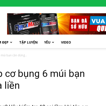
M ĐẸP
TẬP LUYỆN
YÊU
VIDEO
6 múi bạn cần dừng...
ập cơ bụng 6 múi bạn
 liền