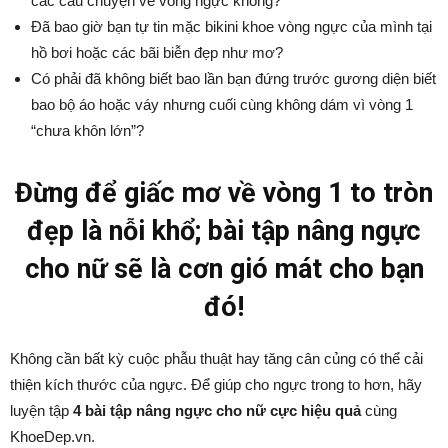
các câu chuyện về vòng ngực không?
Đã bao giờ bạn tự tin mặc bikini khoe vòng ngực của mình tại
hồ bơi hoặc các bãi biễn đẹp như mơ?
Có phải đã không biết bao lần bạn đứng trước gương diện biết
bao bộ áo hoặc váy nhưng cuối cùng không dám vì vòng 1
“chưa khôn lớn”?
Đừng để giấc mơ về vòng 1 to tròn
đẹp là nỗi khổ; bài tập nâng ngực
cho nữ sẽ là cơn gió mát cho bạn
đó!
Không cần bất kỳ cuộc phẫu thuật hay tăng cân củng có thể cải
thiện kích thước của ngực. Để giúp cho ngực trong to hơn, hãy
luyện tập
4 bài tập nâng ngực cho nữ cực hiệu quả
cùng
KhoeDep.vn.