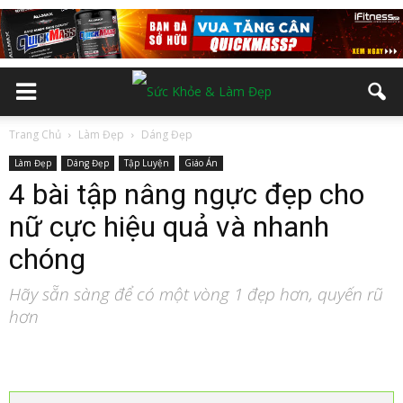
Trang Chủ
Làm Đẹp
Dáng Đẹp
Làm Đẹp
Dáng Đẹp
Tập Luyện
Giáo Án
4 bài tập nâng ngực đẹp cho
nữ cực hiệu quả và nhanh
chóng
Hãy sẵn sàng để có một vòng 1 đẹp hơn, quyến rũ
hơn