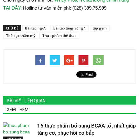
TẠI ĐÂY.
Hotline tư vấn miễn phí: (028) 399.75.999
CHỦ ĐỀ
Bài tập ngực
Bài tập tăng vòng 1
tập gym
Thể dục thẩm mỹ
Thực phẩm thể thao
BÀI VIẾT LIÊN QUAN
XEM THÊM
16 thực phẩm bổ sung BCAA tốt nhất giúp
tăng cơ, phục hồi cơ bắp
Tập Luyện