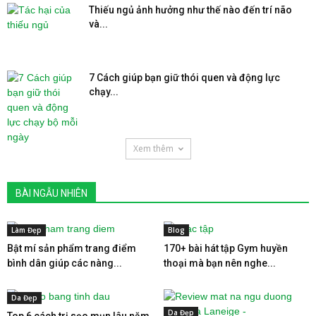
Thiếu ngủ ảnh hưởng như thế nào đến trí não
và...
7 Cách giúp bạn giữ thói quen và động lực
chạy...
Xem thêm
BÀI NGẪU NHIÊN
Làm Đẹp
Blog
Bật mí sản phẩm trang điểm
170+ bài hát tập Gym huyền
bình dân giúp các nàng...
thoại mà bạn nên nghe...
Da Đẹp
Da Đẹp
Top 6 cách trị sẹo mụn lâu năm