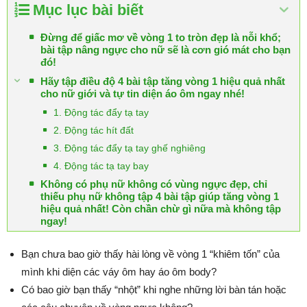
Mục lục bài biết
Đừng để giấc mơ về vòng 1 to tròn đẹp là nỗi khổ;
bài tập nâng ngực cho nữ sẽ là cơn gió mát cho bạn
đó!
Hãy tập điều độ 4 bài tập tăng vòng 1 hiệu quả nhất
cho nữ giới và tự tin diện áo ôm ngay nhé!
1. Động tác đẩy tạ tay
2. Động tác hít đất
3. Động tác đẩy tạ tay ghế nghiêng
4. Động tác tạ tay bay
Không có phụ nữ không có vùng ngực đẹp, chỉ
thiếu phụ nữ không tập 4 bài tập giúp tăng vòng 1
hiệu quả nhất! Còn chần chừ gì nữa mà không tập
ngay!
Bạn chưa bao giờ thấy hài lòng về vòng 1 “khiêm tốn” của
mình khi diện các váy ôm hay áo ôm body?
Có bao giờ bạn thấy “nhột” khi nghe những lời bàn tán hoặc