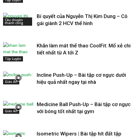
Bí quyết của Nguyễn Thị Kim Dung – Cô
Câu chuyện
gái giành 2 HCV thể hình
thành công
Khăn làm mát thể thao CoolFit: Mổ xẻ chi
tiết nhất từ A tới Z
Tập Luyện
Incline Push-Up – Bài tập cơ ngực dưới
hiệu quả nhất ngay tại nhà
Giáo Án
Medicine Ball Push-Up – Bài tập cơ ngực
với bóng tốt nhất tại gym
Giáo Án
Isometric Wipers | Bài tập hít đất tập