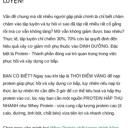
LUYỆN!
Vấn đề chung mà rất nhiều người gặp phải chính là chỉ biết chăm
chăm vào tập luyện và tự hỏi vì sao đã tập rất nhiều rất cố gắng
rồi mà cơ vẫn không tăng? Mỡ vẫn không giảm được bao nhiêu?
Thực tế, tập luyện chỉ chiếm 30%, 70% còn lại quyết định đến
hiệu quả xây cơ giảm mỡ phụ thuộc vào DINH DƯỠNG. Đặc
biệt là Protein - Thành phần đóng vai trò quan trọng trong việc
phục hồi và xây dựng cơ bắp.
BẠN CÓ BIẾT? Ngay sau khi tập là THỜI ĐIỂM VÀNG để nạp
protein giúp phục hồi và xây dựng cơ bắp, tuy nhiên nếu nạp từ
thức ăn tự nhiên thì cần đến 3 giờ để cơ thể tiêu hoá và hấp thụ
protein vào cơ, lúc này bạn cần một nguồn PROTEIN HẤP THỤ
NHANH như Whey Protein - vừa cung cấp lượng protein cao (ít
calo, đường, tinh bột, chất béo) vừa tiện lợi và nhanh chóng.
Chọn ngay cho mình loại
Whey Protein chất lượng chính hãng