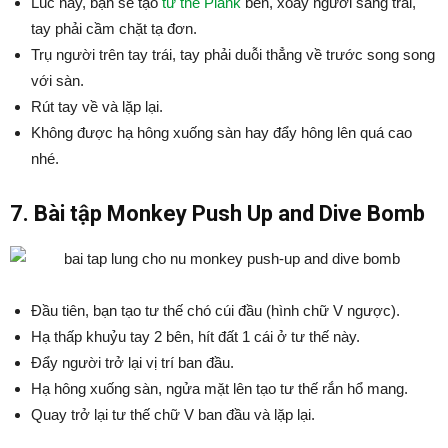
Lúc này, bạn sẽ tạo
tư thế Plank
bên, xoay người sang trái,
tay phải cầm chặt tạ đơn.
Trụ người trên tay trái, tay phải duỗi thẳng về trước song song
với sàn.
Rút tay về và lặp lại.
Không được hạ hông xuống sàn hay đẩy hông lên quá cao
nhé.
7. Bài tập Monkey Push Up and Dive Bomb
Đầu tiên, bạn tạo tư thế chó cúi đầu (hình chữ V ngược).
Hạ thấp khuỷu tay 2 bên, hít đất 1 cái ở tư thế này.
Đẩy người trở lại vị trí ban đầu.
Hạ hông xuống sàn, ngửa mặt lên tạo tư thế rắn hổ mang.
Quay trở lại tư thế chữ V ban đầu và lặp lại.