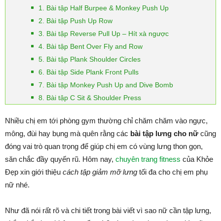
1. Bài tập Half Burpee & Monkey Push Up
2. Bài tập Push Up Row
3. Bài tập Reverse Pull Up – Hít xà ngược
4. Bài tập Bent Over Fly and Row
5. Bài tập Plank Shoulder Circles
6. Bài tập Side Plank Front Pulls
7. Bài tập Monkey Push Up and Dive Bomb
8. Bài tập C Sit & Shoulder Press
Nhiều chị em tới phòng gym thường chỉ chăm chăm vào ngực,
mông, đùi hay bụng mà quên rằng các
bài tập lưng cho nữ
cũng
đóng vai trò quan trọng để giúp chị em có vùng lưng thon gọn,
săn chắc đầy quyến rũ. Hôm nay,
chuyên trang fitness
của Khỏe
Đẹp xin giới thiệu
cách tập giảm mỡ lưng
tối đa cho chị em phụ
nữ nhé.
Như đã nói rất rõ và chi tiết trong bài viết vì sao nữ cần tập lưng,