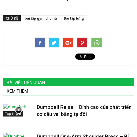
CHỦ ĐỀ
bài tập gym cho nữ
Bài tập lưng
BÀI VIẾT LIÊN QUAN
XEM THÊM
Dumbbell Raise – Đỉnh cao của phát triển
cơ cầu vai bằng tạ đôi
Tập Luyện
Dumbbell One-Arm Shoulder Press – Bí