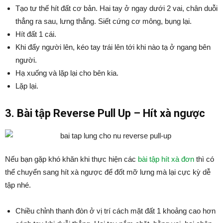
Tạo tư thế hít đất cơ bản. Hai tay ở ngay dưới 2 vai, chân duỗi
thẳng ra sau, lưng thẳng. Siết cứng cơ mông, bụng lại.
Hít đất 1 cái.
Khi đẩy người lên, kéo tay trái lên tới khi nào tạ ở ngang bên
người.
Hạ xuống và lặp lại cho bên kia.
Lặp lại.
3. Bài tập Reverse Pull Up – Hít xà ngược
Nếu bạn gặp khó khăn khi thực hiện các
bài tập hít xà đơn
thì có
thể chuyển sang hít xà ngược để đốt mỡ lưng mà lại cực kỳ dễ
tập nhé.
Chiều chỉnh thanh đòn ở vị trí cách mặt đất 1 khoảng cao hơn