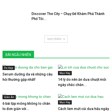
Discover The City – Chạy Để Khám Phá Thành
Phố Tôi...
Xem thêm
BÀI NGẪU NHIÊN
Da Đẹp
Mẹo Hay
Serum dưỡng da và những câu
hỏi thường gặp nhất!
14 lý do nên ăn dưa chuột mỗi
ngày chắc chắn...
Giáo Án
Mẹo Hay
6 bài tập mông không lo chân
to đơn giản với...
Cách làm mứt cùi dưa hấu ngày