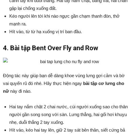
cánh tay khi duỗi thẳng. Hai tay nắm chặt, bằng vai, hai chân
gập lại chống xuống đất.
Kéo người lên tới khi nào ngực gần chạm thanh đòn, thở
mạnh ra.
Hít vào, từ từ hạ xuống vị trí ban đầu.
4. Bài tập Bent Over Fly and Row
Động tác này giúp bạn dễ dàng khoe vùng lưng gợi cảm và bờ
vai quyến rũ đó nhé. Hãy thực hiện ngay
bài tập cơ lưng cho
nữ
này đi nào.
Hai tay nắm chặt 2 chai nước, cúi người xuống sao cho thân
người gần song song với sàn. Lưng thẳng, hai gối hơi khuỵu
nhẹ, duỗi thẳng 2 tay xuống.
Hít vào, kéo hai tay lên, giữ 2 tay sát bên thân, siết cứng bả