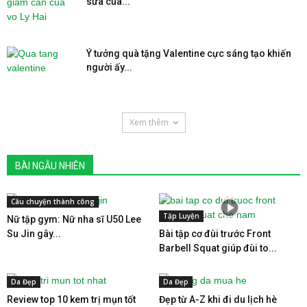
sữa của...
Ý tưởng quà tặng Valentine cực sáng tạo khiến
người ấy...
Xem thêm
BÀI NGẪU NHIÊN
Câu chuyện thành công
Tập Luyện
Nữ tập gym: Nữ nha sĩ U50 Lee
Su Jin gây...
Bài tập cơ đùi trước Front
Barbell Squat giúp đùi to...
Da Đẹp
Da Đẹp
Review top 10 kem trị mụn tốt
Đẹp từ A-Z khi đi du lịch hè