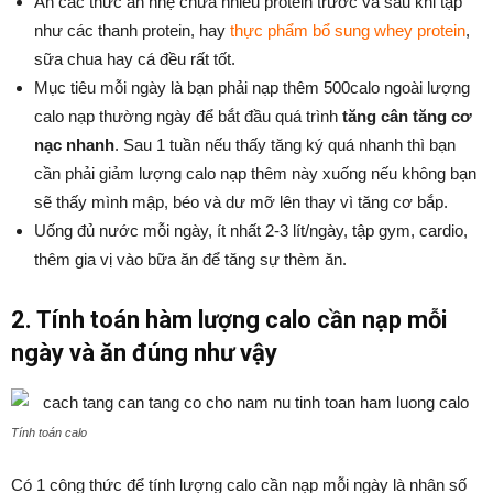
Ăn các thức ăn nhẹ chứa nhiều protein trước và sau khi tập
như các thanh protein, hay
thực phẩm bổ sung whey protein
,
sữa chua hay cá đều rất tốt.
Mục tiêu mỗi ngày là bạn phải nạp thêm 500calo ngoài lượng
calo nạp thường ngày để bắt đầu quá trình
tăng cân tăng cơ
nạc nhanh
. Sau 1 tuần nếu thấy tăng ký quá nhanh thì bạn
cần phải giảm lượng calo nạp thêm này xuống nếu không bạn
sẽ thấy mình mập, béo và dư mỡ lên thay vì tăng cơ bắp.
Uống đủ nước mỗi ngày, ít nhất 2-3 lít/ngày, tập gym, cardio,
thêm gia vị vào bữa ăn để tăng sự thèm ăn.
2. Tính toán hàm lượng calo cần nạp mỗi
ngày và ăn đúng như vậy
Tính toán calo
Có 1 công thức để tính lượng calo cần nạp mỗi ngày là nhân số