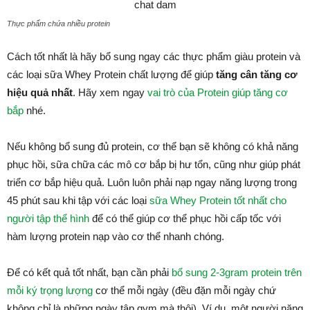
Thực phẩm chứa nhiều protein
Cách tốt nhất là hãy bổ sung ngay các thực phẩm giàu protein và
các loại sữa Whey Protein chất lượng để giúp
tăng cân tăng cơ
hiệu quả nhất
. Hãy xem ngay
vai trò của Protein giúp tăng cơ
bắp
nhé.
Nếu không bổ sung đủ protein, cơ thể bạn sẽ không có khả năng
phục hồi, sữa chữa các mô cơ bắp bị hư tổn, cũng như giúp phát
triển cơ bắp hiệu quả. Luôn luôn phải nạp ngay năng lượng trong
45 phút sau khi tập với các loại
sữa Whey Protein tốt nhất cho
người tập thể hình
để có thể giúp cơ thể phục hồi cấp tốc với
hàm lượng protein nạp vào cơ thể nhanh chóng.
Để có kết quả tốt nhất, bạn cần phải
bổ sung 2-3gram protein trên
mỗi ký trọng lượng
cơ thể mỗi ngày (đều đặn mỗi ngày chứ
không chỉ là những ngày tập gym mà thôi). Ví dụ, một người nặng