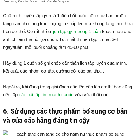
Tập gym, thể dục là cách tốt nhất để tăng cân
Chăm chỉ luyện tập gym là 1 điều bắt buộc nếu như bạn muốn
tăng cân nhờ tăng khối lượng cơ bắp lên mà không tăng mỡ thừa
trên cơ thể. Có rất nhiều
lịch tập gym trong 1 tuần
khác nhau cho
anh chị em tha hồ lựa chọn. Tốt nhất thì nên tập ít nhất 3-4
ngày/tuần, mỗi buổi khoảng tầm 45-60 phút.
Hãy dùng 1 cuốn sổ ghi chép cẩn thận lịch tập luyện của mình,
kết quả, các nhóm cơ tập, cường độ, các bài tập…
Ngoài ra, khi đang trong giai đoạn cân lên cân lên cơ thì bạn cũng
nên tập
các bài tập tim mạch cardio
vừa vừa thôi nhé.
6. Sử dụng các thực phẩm bổ sung cơ bản
và của các hãng đáng tin cậy